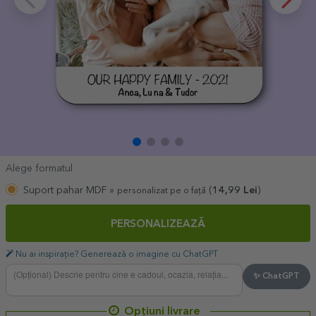
Alege formatul
Suport pahar MDF »
(
14,99
Lei
)
personalizat pe o față
PERSONALIZEAZĂ
Nu ai inspirație? Generează o imagine cu ChatGPT
✨ ChatGPT
Opțiuni livrare