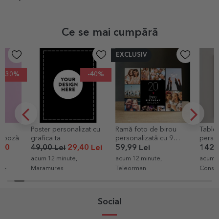
Ce se mai cumpără
EXCLUSIV
-40%
Poster personalizat cu
Ramă foto de birou
Tablou canv
grafica ta
personalizată cu 9
personalizat
poze și text - Happy
fotografii și t
49,00 Lei
29,40 Lei
59,99 Lei
142,00 Lei
birthday
Wedding
acum 12 minute,
acum 12 minute,
acum 15 minut
Maramures
Teleorman
Constanta
Social