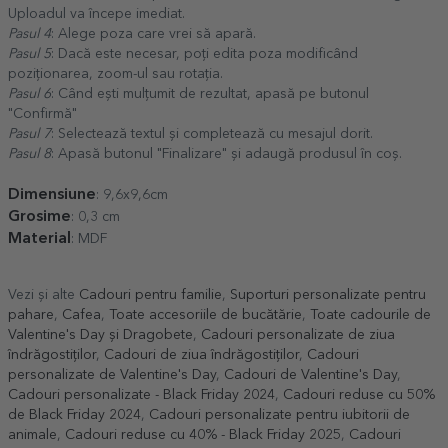
Uploadul va începe imediat.
Pasul 4
: Alege poza care vrei să apară.
Pasul 5
: Dacă este necesar, poți edita poza modificând
poziționarea, zoom-ul sau rotația.
Pasul 6
: Când ești mulțumit de rezultat, apasă pe butonul
"Confirmă"
Pasul 7
: Selectează textul și completează cu mesajul dorit.
Pasul 8
: Apasă butonul "Finalizare" și adaugă produsul în coș.
Dimensiune
: 9,6x9,6cm
Grosime
: 0,3 cm
Material
: MDF
Vezi și alte
Cadouri pentru familie
,
Suporturi personalizate pentru
pahare
,
Cafea
,
Toate accesoriile de bucătărie
,
Toate cadourile de
Valentine's Day și Dragobete
,
Cadouri personalizate de ziua
îndrăgostiților
,
Cadouri de ziua îndrăgostiților
,
Cadouri
personalizate de Valentine's Day
,
Cadouri de Valentine's Day
,
Cadouri personalizate - Black Friday 2024
,
Cadouri reduse cu 50%
de Black Friday 2024
,
Cadouri personalizate pentru iubitorii de
animale
,
Cadouri reduse cu 40% - Black Friday 2025
,
Cadouri