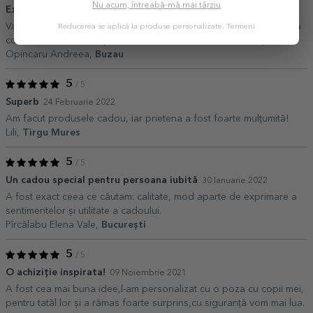
Nu acum, întreabă-mă mai târziu
Exact ca în poze!
26 Februarie 2022
Va mulțumesc pentru comanda! Cu siguranță o sa revin cu o noua
Reducerea se aplică la produse personalizate.
Termeni
comanda! Exact ca în poze , material de calitate! Sunt mulțumită
Opincaru Andreea,
Buzau
5
/ 5
Superb
24 Februarie 2022
Am facut produsele cadou, iar prietena a fost foarte mulțumită!
Lili,
Tirgu Mures
5
/ 5
Un cadou special pentru persoana iubită
30 Ianuarie 2022
A fost exact ceea ce căutam: calitate, mod aparte de exprimare a
sentimentelor și utilitate a cadoului.
Pîrcălabu Elena Vale,
București
5
/ 5
O achiziție inspirata!
09 Noiembrie 2021
A fost cea mai buna idee,l-am personalizat cu o poza cu copii mei,
pentru tatăl lor și a rămas foarte surprins,cu siguranță vom mai lua.