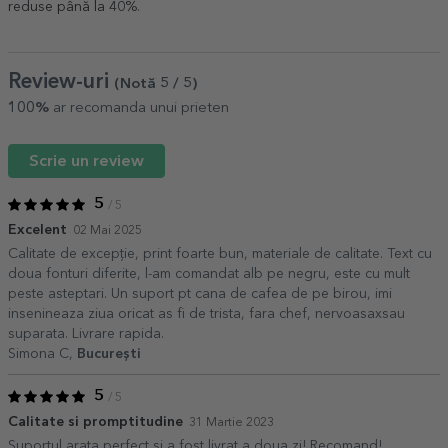
reduse până la 40%
.
Review-uri
(Notă
5
/ 5
)
100%
ar recomanda unui prieten
Scrie un review
5
/ 5
Excelent
02 Mai 2025
Calitate de excepție, print foarte bun, materiale de calitate. Text cu
doua fonturi diferite, l-am comandat alb pe negru, este cu mult
peste asteptari. Un suport pt cana de cafea de pe birou, imi
insenineaza ziua oricat as fi de trista, fara chef, nervoasaxsau
suparata. Livrare rapida.
Simona C,
București
5
/ 5
Calitate si promptitudine
31 Martie 2023
Suportul arata perfect si a fost livrat a doua zi! Recomand!