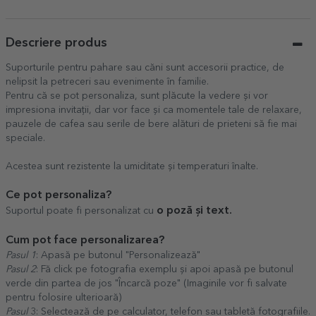
Descriere produs
Suporturile pentru pahare sau căni sunt accesorii practice, de
nelipsit la petreceri sau evenimente în familie.
Pentru că se pot personaliza, sunt plăcute la vedere și vor
impresiona invitații, dar vor face și ca momentele tale de relaxare,
pauzele de cafea sau serile de bere alături de prieteni să fie mai
speciale.
Acestea sunt rezistente la umiditate și temperaturi înalte.
Ce pot personaliza?
o poză și text.
Suportul poate fi personalizat cu
Cum pot face personalizarea?
Pasul 1
: Apasă pe butonul "Personalizează"
Pasul 2
: Fă click pe fotografia exemplu și apoi apasă pe butonul
verde din partea de jos "Încarcă poze" (Imaginile vor fi salvate
pentru folosire ulterioară)
Pasul
3: Selectează de pe calculator, telefon sau tabletă fotografiile.