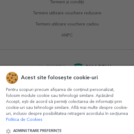
Termeni și condiții
Termeni utilizare vouchere reducere
Termeni utilizare vouchere cadou
ANPC
powered by
SMARTLY.ro
Acest site folosește cookie-uri
logistics by
APACARGO.com
Pentru scopuri precum afișarea de conținut personalizat,
folosim module cookie sau tehnologii similare. Apăsând
Accept, ești de acord să permiți colectarea de informații prin
cookie-uri sau tehnologii similare. Află mai multe despre cookie-
uri, inclusiv despre posibilitatea retragerii acordului în secțiunea
Politica de Cookies
ADMINSTRARE PREFERINȚE
© 2016-2026
StarGift
Romania,
București
, strada
Copilului