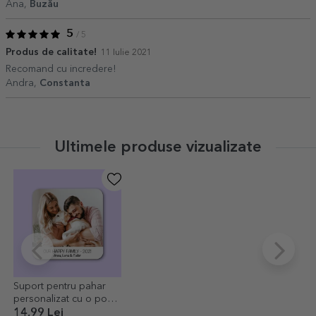
Ana,
Buzău
5
/ 5
Produs de calitate!
11 Iulie 2021
Recomand cu incredere!
Andra,
Constanta
Ultimele produse vizualizate
Suport pentru pahar
personalizat cu o poză
și text
14,99 Lei