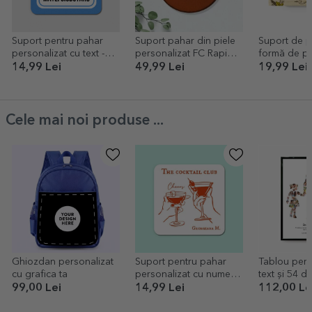
Suport pentru pahar
Suport pahar din piele
Suport de p
personalizat cu text -
personalizat FC Rapid
formă de pa
Pensionat
color cu nume
personaliza
14,99 Lei
49,99 Lei
19,99 Lei
Oare o să 
bere?
Cele mai noi produse ...
Ghiozdan personalizat
Suport pentru pahar
Tablou pers
cu grafica ta
personalizat cu nume -
text și 54 d
The cocktail club
Tata, 2 fete
99,00 Lei
14,99 Lei
112,00 Le