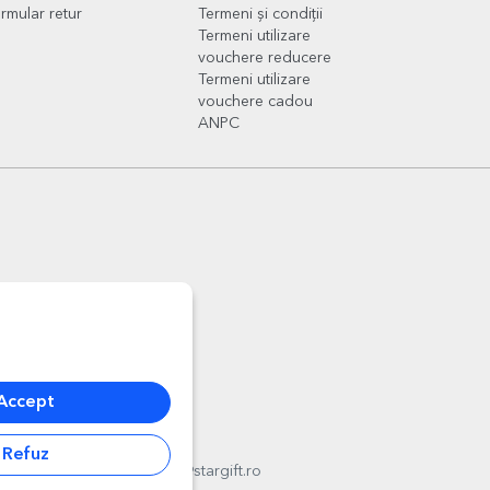
rmular retur
Termeni și condiții
Termeni utilizare
vouchere reducere
Termeni utilizare
vouchere cadou
ANPC
Accept
Refuz
l
012178
,
email:
contact@stargift.ro