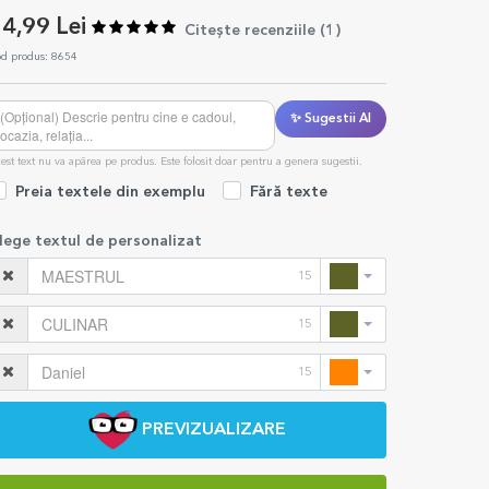
4,99 Lei
Citește recenziile (
1
)
d produs: 8654
✨ Sugestii AI
est text nu va apărea pe produs. Este folosit doar pentru a genera sugestii.
Preia textele din exemplu
Fără texte
lege textul de personalizat
15
15
15
PREVIZUALIZARE