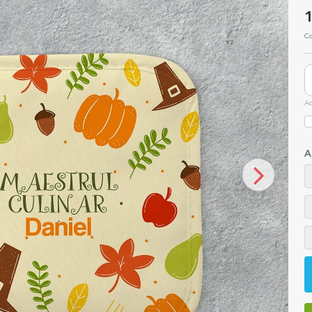
1
Co
Ac
A