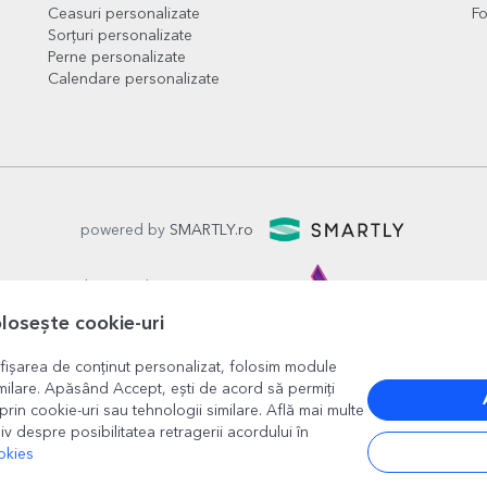
Ceasuri personalizate
Fo
Sorțuri personalizate
Perne personalizate
Calendare personalizate
powered by
SMARTLY.ro
logistics by
APACARGO.com
olosește cookie-uri
fișarea de conținut personalizat, folosim module
milare. Apăsând Accept, ești de acord să permiți
prin cookie-uri sau tehnologii similare. Află mai multe
iv despre posibilitatea retragerii acordului în
okies
București
, strada
Copilului nr. 6-12, parter
,
Sector 1
, cod posta