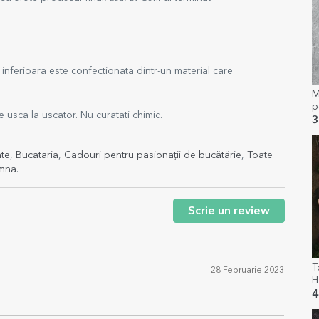
inferioara este confectionata dintr-un material care
M
p
 usca la uscator. Nu curatati chimic.
M
3
ate
,
Bucataria
,
Cadouri pentru pasionații de bucătărie
,
Toate
amna
.
Scrie un review
T
28 Februarie 2023
H
4