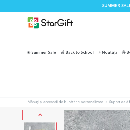
SUMMER SALE
☀️ Summer Sale
🍎 Back to School
⚡️ Noutăți
🤩 B
Mănuși și accesorii de bucătărie personalizate
Suport oală f