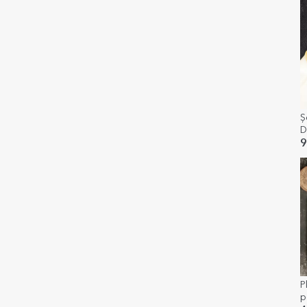
Ș
D
9
P
p