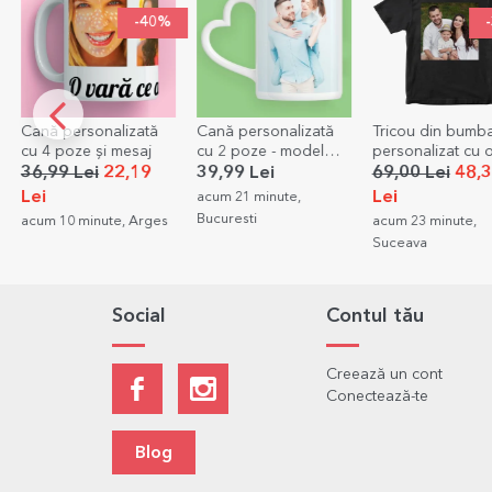
-30%
Cană personalizată
Tricou din bumbac
Body pentru copi
cu 2 poze - model
personalizat cu o
personalizat cu t
toartă în formă de
poză pătrată
Cerere nași
39,99 Lei
69,00 Lei
48,30
39,00 Lei
inimă
Lei
acum 21 minute,
acum 23 minute,
Bucuresti
Constanta
acum 23 minute,
Suceava
Social
Contul tău
Creează un cont
Conectează-te
Blog