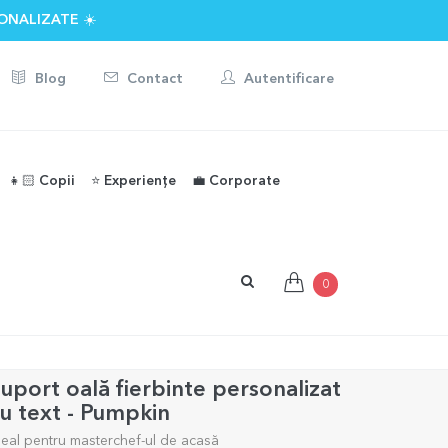
ONALIZATE ☀️
Blog
Contact
Autentificare
👧🏻 Copii
⭐️ Experiențe
💼 Corporate
0
uport oală fierbinte personalizat
u text - Pumpkin
deal pentru masterchef-ul de acasă