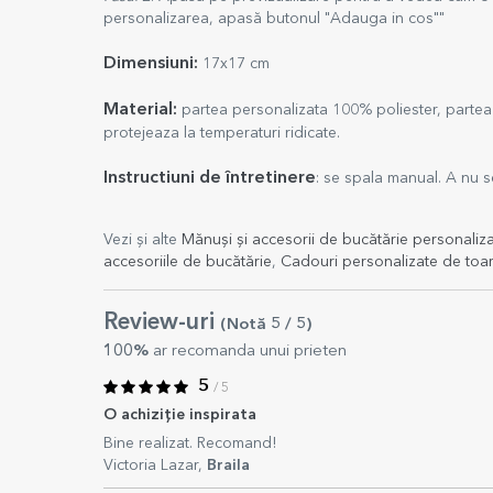
personalizarea, apasă butonul "Adauga in cos""
Dimensiuni:
17x17 cm
Material:
partea personalizata 100% poliester, partea 
protejeaza la temperaturi ridicate.
Instructiuni de întretinere
: se spala manual. A nu se
Vezi și alte
Mănuși și accesorii de bucătărie personaliz
accesoriile de bucătărie
,
Cadouri personalizate de to
Review-uri
(Notă
5
/ 5
)
100%
ar recomanda unui prieten
5
/ 5
O achiziție inspirata
Bine realizat. Recomand!
Victoria Lazar,
Braila