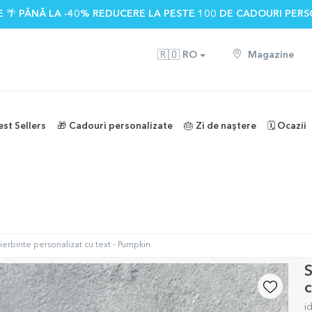
 🌴 PÂNĂ LA -40% REDUCERE LA PESTE 100 DE CADOURI PERS
🇷🇴
RO
Magazine
est Sellers
🎁 Cadouri personalizate
🎂 Zi de naștere
🗓️ Ocazii
ierbinte personalizat cu text - Pumpkin
S
c
i