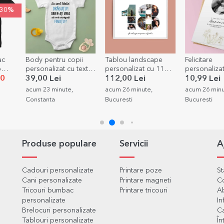
i
Tablou landscape
Felicitare
Tablou pers
ext -
personalizat cu 11
personalizată cu
cu 2 poze ș
poze model numărul
poză și text -
112,00 Lei
10,99 Lei
68,99 Lei
18 și mesaj text
Elegance
acum 26 minute,
acum 26 minute,
acum 30 minu
Bucuresti
Bucuresti
Bucuresti
Produse populare
Servicii
A
Cadouri personalizate
Printare poze
S
Cani personalizate
Printare magneti
C
Tricouri bumbac
Printare tricouri
Ab
personalizate
In
Brelocuri personalizate
Ca
Tablouri personalizate
În