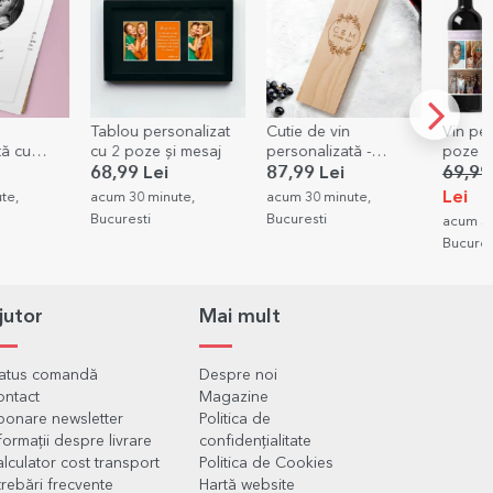
-20%
onalizat
Cutie de vin
Vin personalizat cu 3
Card a
i mesaj
personalizată -
poze și text
persona
Cununie
verso 
87,99 Lei
69,99 Lei
55,99
14,99
Lei
te,
acum 30 minute,
acum 38
Bucuresti
acum 30 minute,
Bucuresti
jutor
Mai mult
tatus comandă
Despre noi
ontact
Magazine
onare newsletter
Politica de
formații despre livrare
confidențialitate
lculator cost transport
Politica de Cookies
trebări frecvente
Hartă website