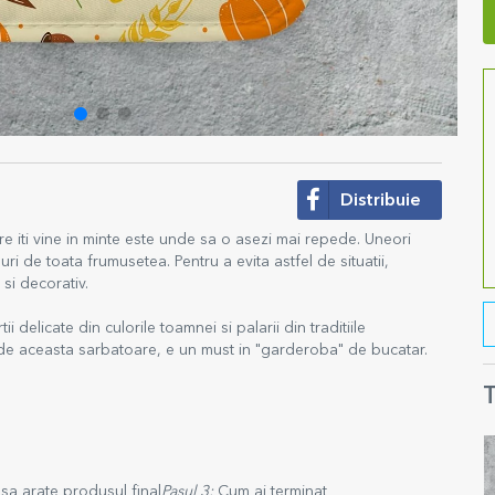
Distribuie
re iti vine in minte este unde sa o asezi mai repede. Uneori
uri de toata frumusetea. Pentru a evita astfel de situatii,
si decorativ.
 delicate din culorile toamnei si palarii din traditiile
 de aceasta sarbatoare, e un must in "garderoba" de bucatar.
T
sa arate produsul final
Pasul 3:
Cum ai terminat