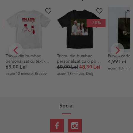
-30%
Tricou din bumbac
Tricou din bumbac
Pungă cadou 
personalizat cu text -
personalizat cu o poză
4,99 Lei
Wine
pătrată
69,00 Lei
69,00 Lei
48,30 Lei
acum 18 minut
acum 12 minute, Brasov
acum 18 minute, Dolj
Social