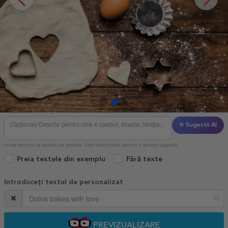
✨ Sugestii AI
Acest text nu va apărea pe produs. Este folosit doar pentru a genera sugestii.
Preia textele din exemplu
Fără texte
Introduceți textul de personalizat
35
PREVIZUALIZARE