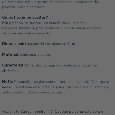
de mare preț și îți vor păstra mereu cea mai bună parte din
plăcintă. Spor la cadorisit!
Ce pot scrie pe sucitor?
Poți personaliza sucitorul cu numele tău și un mesaj.
Folosește funcția de previzualizare și ca prin magie în câteva
secunde vei vedea cum arată!
Dimensiuni:
Lungime 43 cm, diametru 6 cm
Material:
Lemn masiv de fag
Caracteristici:
produs cu grijă de meșteșugari iscusiți în
ale lemnului
Notă:
Personalizarea ține cont de litere mari sau mici. Vom grava
mesajul exact cum este introdus și te rugăm să îl scrii cu atenție și
să folosești funcția de previzualizare
Vezi și alte
Cadouri pentru fină
,
Cadouri personalizate pentru