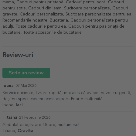
mama
,
Cadouri pentru prietenă
,
Cadouri pentru soră
,
Cadouri
pentru soție
,
Cadouri din lemn
,
Sucitoare personalizate
,
Cadouri
gravate
,
Cadouri personalizate
,
Sucitoare personalizate pentru ea
,
Recomandările noastre
,
Bucataria
,
Cadouri personalizate pentru
adulți
,
Toate cadourile pentru ea
,
Cadouri pentru pasionații de
bucătărie
,
Toate accesoriile de bucătărie
.
Review-uri
Scrie un review
Ioana
07 Mai 2026
Servicii eficiente, livrare rapidă, mai ales că aveam nevoie urgentă,
deși nu specificasem acest aspect. Foarte mulțumită.
Ioana,
Iasi
Titiana
21 Februarie 2026
Ambalat bine,livrare 48 ore, mulțumesc!
Titiana,
Oravița