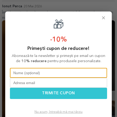
Ionut Perca
20 Mai 2026
Îmi place site-ul, multe produse,preț acceptabil,comanda ajunge în
×
maximum 3 zile de la efectuarea comenzii
🎁
-10%
Primești cupon de reducere!
Abonează-te la newsletter și primești pe email un cupon
de
10% reducere
pentru produsele personalizate.
TRIMITE CUPON
Nu acum, întreabă-mă mai târziu