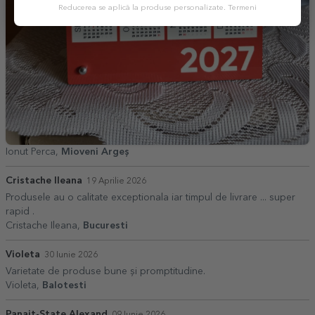
Reducerea se aplică la produse personalizate.
Termeni
Ionut Perca,
Mioveni Argeș
Cristache Ileana
19 Aprilie 2026
Produsele au o calitate exceptionala iar timpul de livrare ... super
rapid .
Cristache Ileana,
Bucuresti
Violeta
30 Iunie 2026
Varietate de produse bune și promptitudine.
Violeta,
Balotesti
Panait-State Alexand
09 Iunie 2026