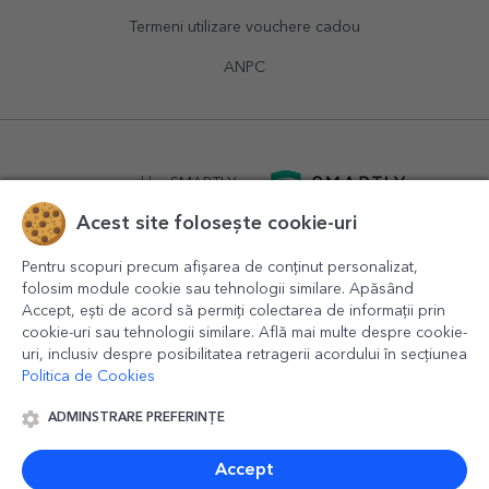
Termeni utilizare vouchere cadou
ANPC
powered by
SMARTLY.ro
Acest site folosește cookie-uri
logistics by
APACARGO.com
Pentru scopuri precum afișarea de conținut personalizat,
folosim module cookie sau tehnologii similare. Apăsând
Accept, ești de acord să permiți colectarea de informații prin
cookie-uri sau tehnologii similare. Află mai multe despre cookie-
uri, inclusiv despre posibilitatea retragerii acordului în secțiunea
Politica de Cookies
ADMINSTRARE PREFERINȚE
© 2016-2026
StarGift
Romania,
București
, strada
Copilului
nr. 6-12, parter
,
Sector 1
, cod postal
012178
,
email:
contact@stargift.ro
Accept
www.stargift.ro