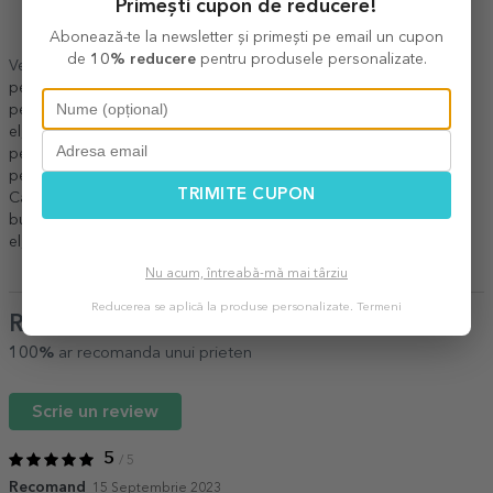
Primești cupon de reducere!
Abonează-te la newsletter și primești pe email un cupon
de
10% reducere
pentru produsele personalizate.
Vezi și alte
Cadouri de mulțumire
,
Cadouri pentru coleg
,
Cadouri
pentru fin
,
Cadouri pentru frate
,
Cadouri pentru naș
,
Cadouri
pentru prieten
,
Cadouri pentru soț
,
Cadouri personalizate pentru
el
,
Șorțuri personalizate pentru iubit
,
Cadouri de purtat
,
Cadouri
pentru pasionații de bucătărie
,
Cadouri personalizate
,
Sorțuri
personalizate prin broderie
,
Recomandările noastre
,
Bucataria
,
TRIMITE CUPON
Cadouri personalizate pentru adulți
,
Toate accesoriile de
bucătărie
,
Șorțuri personalizate pentru el
,
Toate cadourile pentru
el
,
Șorțuri personalizate cu poză sau broderie
.
Nu acum, întreabă-mă mai târziu
Reducerea se aplică la produse personalizate.
Termeni
Review-uri
(Notă
5
/ 5
)
100%
ar recomanda unui prieten
Scrie un review
5
/ 5
Recomand
15 Septembrie 2023