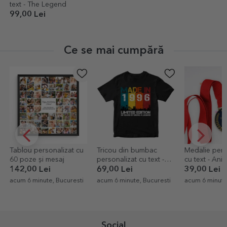
text - The Legend
99,00 Lei
Ce se mai cumpără
Tablou personalizat cu
Tricou din bumbac
Medalie pers
60 poze și mesaj
personalizat cu text -
cu text - Ani
Made in
142,00 Lei
69,00 Lei
39,00 Lei
acum 6 minute, Bucuresti
acum 6 minute, Bucuresti
acum 6 minute
Social