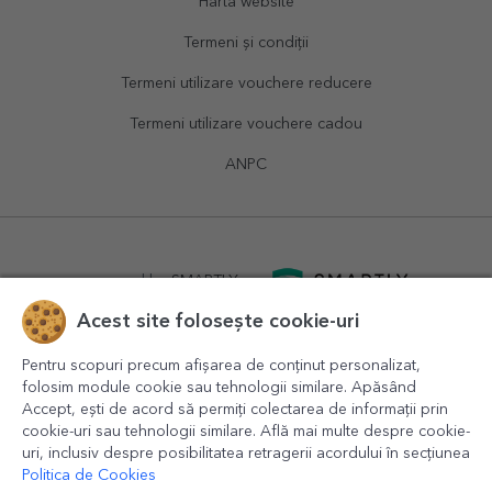
Hartă website
Termeni și condiții
Termeni utilizare vouchere reducere
Termeni utilizare vouchere cadou
ANPC
powered by
SMARTLY.ro
Acest site folosește cookie-uri
logistics by
APACARGO.com
Pentru scopuri precum afișarea de conținut personalizat,
folosim module cookie sau tehnologii similare. Apăsând
Accept, ești de acord să permiți colectarea de informații prin
cookie-uri sau tehnologii similare. Află mai multe despre cookie-
uri, inclusiv despre posibilitatea retragerii acordului în secțiunea
Politica de Cookies