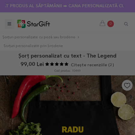
PRODUS AL SĂPTĂMÂNII ➡️ CANA PERSONALIZATĂ CU 18 POZE
0
Șorțuri personalizate cu poză sau broderie
Sorțuri personalizate prin broderie
Șorț personalizat cu text - The Legend
99,00 Lei
Citește recenziile (
2
)
Cod produs: 10449