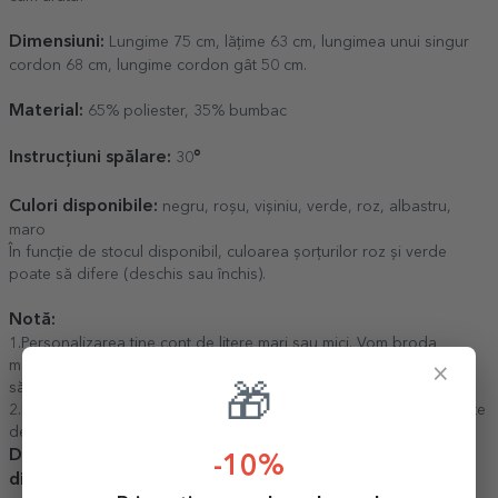
Dimensiuni:
Lungime 75 cm, lățime 63 cm, lungimea unui singur
cordon 68 cm, lungime cordon gât 50 cm.
Material:
65% poliester, 35% bumbac
Instrucțiuni spălare:
°
30
Culori disponibile:
negru, roșu, vișiniu, verde, roz, albastru,
maro
În funcție de stocul disponibil, culoarea șorțurilor roz și verde
poate să difere (deschis sau închis).
Notă:
1.Personalizarea ține cont de litere mari sau mici. Vom broda
mesajul exact cum este introdus și te rugăm să îl scrii cu atenție și
×
să folosești funcția de previzualizare.
🎁
2.Pozele sunt de prezentare, la produsul final pot apărea diferențe
de culoare.
Din motive tehnice, mașinile de brodat nu pot scrie cu
-10%
diacritice.