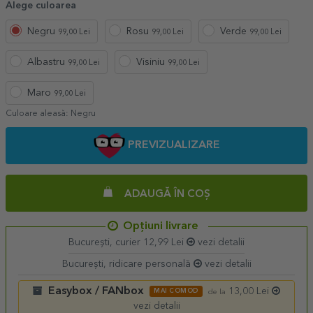
Alege culoarea
Negru
Rosu
Verde
99,00 Lei
99,00 Lei
99,00 Lei
Albastru
Visiniu
99,00 Lei
99,00 Lei
Maro
99,00 Lei
Culoare aleasă:
Negru
PREVIZUALIZARE
ADAUGĂ ÎN COȘ
Opțiuni livrare
București, curier 12,99 Lei
vezi detalii
București, ridicare personală
vezi detalii
Easybox / FANbox
13,00 Lei
MAI COMOD
de la
vezi detalii