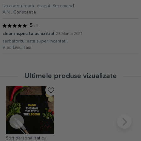
Un cadou foarte dragut. Recomand
A.N.,
Constanta
5
/ 5
chiar inspirata achizitia!
28 Martie 2021
sarbatoritul este super incantat!!
Vlad Liviu,
Iasi
Ultimele produse vizualizate
Șorț personalizat cu