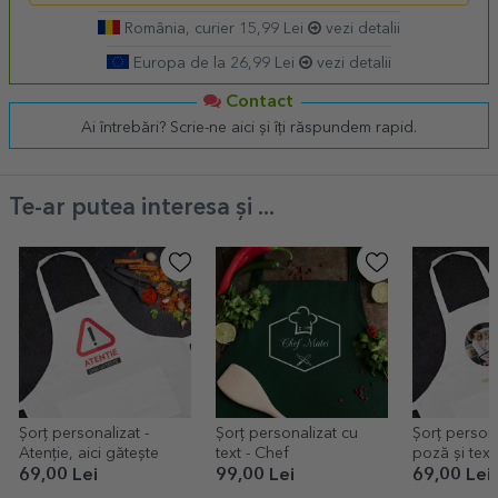
România, curier 15,99 Lei
vezi detalii
Europa de la 26,99 Lei
vezi detalii
Contact
Ai întrebări? Scrie-ne aici și îți răspundem rapid.
Te-ar putea interesa și ...
Șorț personalizat -
Șorț personalizat cu
Șorț persona
Atenție, aici gătește
text - Chef
poză și text 
bucătărie
69,00 Lei
99,00 Lei
69,00 Lei