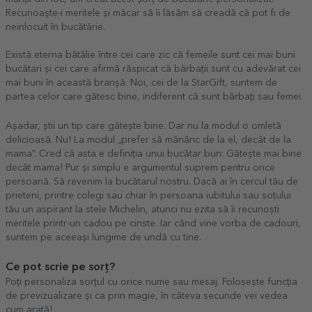
Recunoaște-i meritele și măcar să îi lăsăm să creadă că pot fi de
neinlocuit în bucătărie.
Există eterna bătălie între cei care zic că femeile sunt cei mai buni
bucătari și cei care afirmă răspicat că bărbații sunt cu adevărat cei
mai buni în această branșă. Noi, cei de la StarGift, suntem de
partea celor care gătesc bine, indiferent că sunt bărbați sau femei.
Așadar, știi un tip care gătește bine. Dar nu la modul o omletă
delicioasă. Nu! La modul „prefer să mănânc de la el, decât de la
mama”. Cred că asta e definiția unui bucătar bun: Gătește mai bine
decât mama! Pur și simplu e argumentul suprem pentru orice
persoană. Să revenim la bucătarul nostru. Dacă ai în cercul tău de
prieteni, printre colegi sau chiar în persoana iubitului sau soțului
tău un aspirant la stele Michelin, atunci nu ezita să îi recunoști
meritele printr-un cadou pe cinste. Iar când vine vorba de cadouri,
suntem pe aceeași lungime de undă cu tine.
Ce pot scrie pe sorț?
Poți personaliza sorțul cu orice nume sau mesaj. Folosește funcția
de previzualizare și ca prin magie, în câteva secunde vei vedea
cum arată!