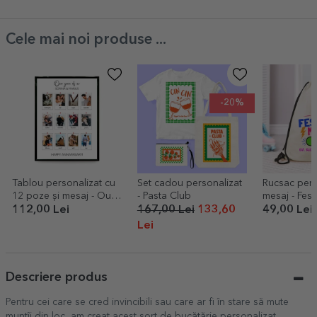
Cele mai noi produse ...
-20%
Tablou personalizat cu
Set cadou personalizat
Rucsac pers
12 poze și mesaj - Our
- Pasta Club
mesaj - Fes
memories
on
112,00 Lei
167,00 Lei
133,60
49,00 Lei
Lei
Descriere produs
Pentru cei care se cred invincibili sau care ar fi în stare să mute
munțîi din loc, am creat acest șorț de bucătărie personalizat.