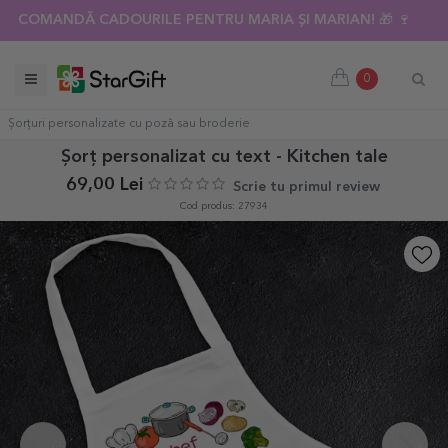
COMANDĂ CADOURILE PENTRU MARIA ȘI MARIAN! 🎁 🍷
0
Șorțuri personalizate cu poză sau broderie
Șorț personalizat cu text - Kitchen tale
69,00 Lei
Scrie tu primul review
Cod produs: 27934