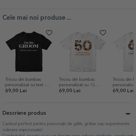
Cele mai noi produse ...
Tricou din bumbac
Tricou din bumbac
Tricou din 
personalizat cu text -
personalizat cu 12
personaliza
Echipa mirelui
poze și mesaj - 50 de
poze și mes
69,00 Lei
69,00 Lei
69,00 Lei
ani
ani
Descriere produs
Cadoul perfect pentru pasionații de gătit, grătar sau experimente
culinare improvizate!