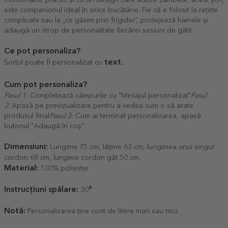
Confortabil, practic și cu un design care aduce zâmbete, acest șorț
este companionul ideal în orice bucătărie. Fie că e folosit la rețete
complicate sau la „ce găsim prin frigider”, protejează hainele și
adaugă un strop de personalitate fiecărei sesiuni de gătit.
Ce pot personaliza?
text.
Sortul poate fi personalizat cu
Cum pot personaliza?
Pasul 1:
Completează câmpurile cu "Mesajul personalizat"
Pasul
2
: Apasă pe previzualizare pentru a vedea cum o să arate
produsul final
Pasul 3:
Cum ai terminat personalizarea, apasă
butonul "Adaugă în coș"
Dimensiuni:
Lungime 75 cm, lățime 63 cm, lungimea unui singur
cordon 68 cm, lungime cordon gât 50 cm.
Material:
100% poliester
Instrucțiuni spălare:
°
30
Notă:
Personalizarea ține cont de litere mari sau mici.