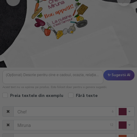
✨ Sugestii AI
Acest text nu va apărea pe produs. Este folosit doar pentru a genera sugestii.
Preia textele din exemplu
Fără texte
6
12