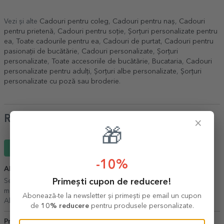
Vezi și alte
Cadouri pentru coleg
,
Cadouri pentru naș
,
Cadouri
pentru prietenă
,
Cadouri pentru soție
,
Șorțuri personalizate pentru
ea
,
Toate cadourile pentru ea
,
Cadouri de purtat
,
Cadouri pentru
pasionații de bucătărie
,
Cadouri personalizate
,
Șorțuri
personalizate
,
Toate accesoriile de bucătărie
,
Bucataria
,
Cadouri
personalizate pentru adulți
,
Șorțuri albe personalizate
,
Șorțuri
personalizate cu poză sau broderie
.
Review-uri
×
🎁
Scrie un review
-10%
Alexandra
23 Aprilie 2026
Primești cupon de reducere!
Servicii ireproșabile. Am avut multe comenzi si produsele au fost
mereu ca pe site. Recomand cu mare drag!
Abonează-te la newsletter și primești pe email un cupon
Alexandra,
Targoviste
de
10% reducere
pentru produsele personalizate.
Preo
24 Iunie 2026