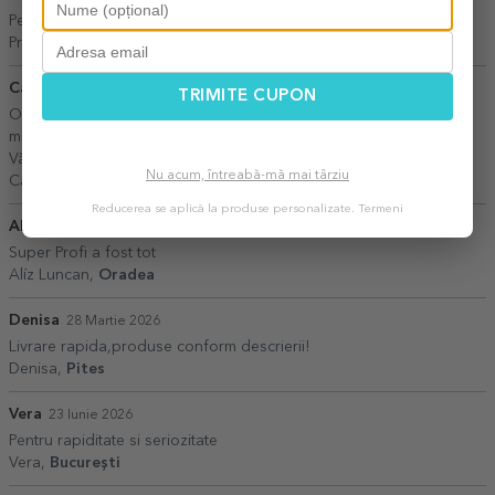
Pentru a face cadou personalizat e ok
Preo,
Sighetu Marmației
Carmen Gendelon
20 Iulie 2026
TRIMITE CUPON
O experiență foarte plăcută! Comanda a fost realizată exact cum
mi-am dorit, iar livrarea a fost surprinzător de rapidă – a doua zi.
Vă mulțumesc!
Nu acum, întreabă-mă mai târziu
Carmen Gendelon,
Arad
Reducerea se aplică la produse personalizate.
Termeni
Alíz Luncan
18 Mai 2026
Super Profi a fost tot
Alíz Luncan,
Oradea
Denisa
28 Martie 2026
Livrare rapida,produse conform descrierii!
Denisa,
Pites
Vera
23 Iunie 2026
Pentru rapiditate si seriozitate
Vera,
București