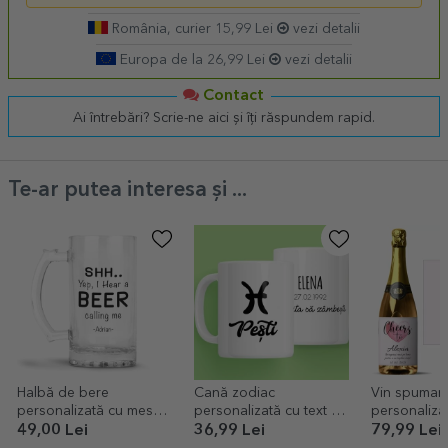
România, curier 15,99 Lei
vezi detalii
Europa de la 26,99 Lei
vezi detalii
Contact
Ai întrebări? Scrie-ne aici și îți răspundem rapid.
Te-ar putea interesa și ...
Halbă de bere
Cană zodiac
Vin spuman
personalizată cu mesaj
personalizată cu text -
personalizat
- SHH..I hear a BEER
Pești
Cheers to...
49,00 Lei
36,99 Lei
79,99 Lei