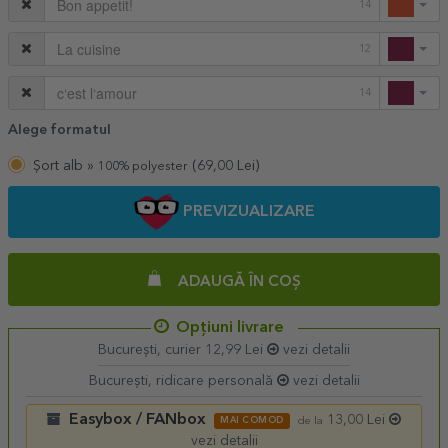
14
12
14
Alege formatul
Șort alb »
(
69,00
Lei)
100% polyester
PREVIZUALIZARE
ADAUGĂ ÎN COȘ
Opțiuni livrare
București, curier 12,99 Lei
vezi detalii
București, ridicare personală
vezi detalii
Easybox / FANbox
13,00 Lei
MAI COMOD
de la
vezi detalii