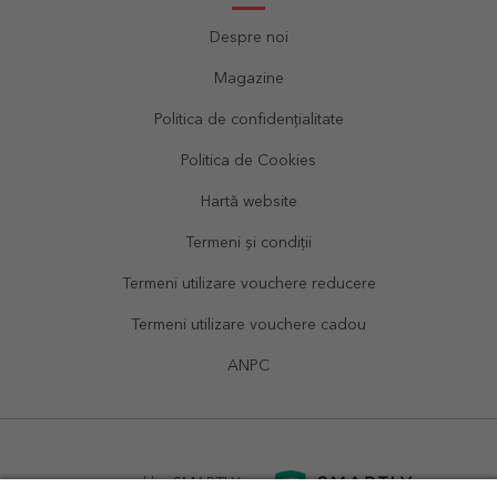
Despre noi
Magazine
Politica de confidențialitate
Politica de Cookies
Hartă website
Termeni și condiții
Termeni utilizare vouchere reducere
Termeni utilizare vouchere cadou
ANPC
powered by
SMARTLY.ro