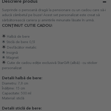
Descriere produs
Surprinde o persoană dragă la pensionare cu un cadou care să-i
aducă zâmbetul pe buze! Acest set personalizat este creat să
sărbătorească cariera și amintirile minunate lăsate în urmă.
CONȚINUT CUTIE CADOU:
🌟
Halbă de bere
🌟 Sticlă de bere 0,5l
🌟
Desfăcător metalic
🌟 Insignă
🌟 Magnet
🌟
Cutie de cadou ediție exclusivă StarGift (albă) - cu sticker
personalizat
Detalii halbă de bere:
Diametru: 7,8 cm
Înălțime: 15 cm
Capacitate: 500 ml
Material: sticlă
Detalii sticlă de bere: