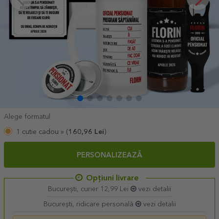
Alege formatul
1 cutie cadou »
(
160,96
Lei
)
PERSONALIZEAZĂ
Opțiuni livrare
București, curier 12,99 Lei
vezi detalii
București, ridicare personală
vezi detalii