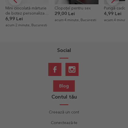
Clopoțel pentru sex
Pungă cadou StarGift
Pernă person
text - Cum e 
29,00 Lei
4,99 Lei
mea
59,00 Lei
acum 4 minute, Bucuresti
acum 4 minute, Bucuresti
acum 13 minut
Social
Blog
Contul tău
Creează un cont
Conectează-te