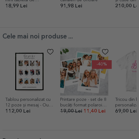
ciocolată personalizată
accesorii
18,99 Lei
91,98 Lei
210,00 Le
cu poză și text
Cele mai noi produse ...
-40%
Tablou personalizat cu
Printare poze - set de 8
Tricou din 
12 poze și mesaj - Our
bucăți format polaroid
personalizat
memories
10x12cm
Echipa mire
112,00 Lei
19,00 Lei
11,40 Lei
69,00 Lei