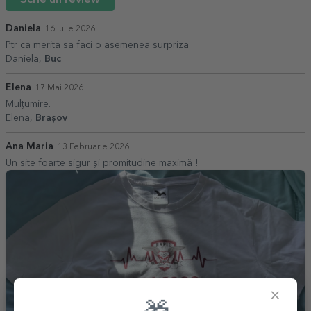
Daniela
16 Iulie 2026
Ptr ca merita sa faci o asemenea surpriza
Daniela,
Buc
Elena
17 Mai 2026
Mulțumire.
Elena,
Brașov
Ana Maria
13 Februarie 2026
Un site foarte sigur și promitudine maximă !
×