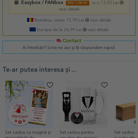
Easybox / FANbox
13,00 Lei
MAI COMOD
de la
vezi detalii
România, curier 15,99 Lei
vezi detalii
Europa de la 26,99 Lei
vezi detalii
Contact
Ai întrebări? Scrie-ne aici și îți răspundem rapid.
Te-ar putea interesa și ...
Set cadou cu insignă și
Set cadou pentru
Set cadou st
mini tabletă de
cavaleri de onoare
și cutie di