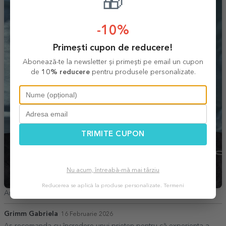
🎁
-10%
Primești cupon de reducere!
Abonează-te la newsletter și primești pe email un cupon
de
10% reducere
pentru produsele personalizate.
TRIMITE CUPON
Nu acum, întreabă-mă mai târziu
Reducerea se aplică la produse personalizate.
Termeni
Ana Maria,
Fierbinți Dâmbovița
Grimm Gabriela
16 Februarie 2026
Aș recomanda cu încredere unui prieten pentru că experiența a