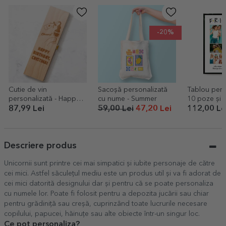
-20%
Cutie de vin
Sacoșă personalizată
Tablou pers
personalizată - Happy
cu nume - Summer
10 poze și m
Birthday
Friends
87,99 Lei
59,00 Lei
47,20 Lei
112,00 Le
Descriere produs
Unicornii sunt printre cei mai simpatici și iubite personaje de către
cei mici. Astfel săculețul mediu este un produs util și va fi adorat de
cei mici datorită designului dar și pentru că se poate personaliza
cu numele lor. Poate fi folosit pentru a depozita jucării sau chiar
pentru grădiniță sau creșă, cuprinzând toate lucrurile necesare
copilului, papucei, hăinuțe sau alte obiecte într-un singur loc.
Ce pot personaliza?