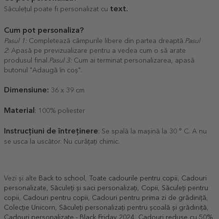
text.
Săculețul poate fi personalizat cu
Cum pot personaliza?
Pasul 1:
Completează câmpurile libere din partea dreaptă.
Pasul
2
: Apasă pe previzualizare pentru a vedea cum o să arate
produsul final.
Pasul 3:
Cum ai terminat personalizarea, apasă
butonul "Adaugă în coș".
Dimensiune:
36 x 39 cm
Material
: 100% poliester
Instrucțiuni de întreținere
: Se spală la mașină la 30 ° C. A nu
se usca la uscător. Nu curățați chimic.
Vezi și alte
Back to school
,
Toate cadourile pentru copii
,
Cadouri
personalizate
,
Săculeți și saci personalizați
,
Copii
,
Săculeți pentru
copii
,
Cadouri pentru copii
,
Cadouri pentru prima zi de grădiniță
,
Colecție Unicorn
,
Săculeți personalizați pentru școală și grădiniță
,
Cadouri personalizate - Black Friday 2024
,
Cadouri reduse cu 50%