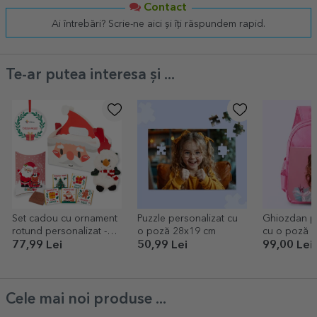
Contact
Ai întrebări? Scrie-ne aici și îți răspundem rapid.
Te-ar putea interesa și ...
Set cadou cu ornament
Puzzle personalizat cu
Ghiozdan pe
rotund personalizat -
o poză 28x19 cm
cu o poză
Moș Crăciun
77,99 Lei
50,99 Lei
99,00 Lei
Cele mai noi produse ...