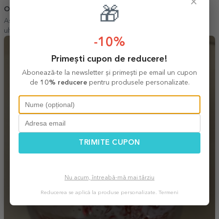
×
🎁
Olimpia
23 Februarie 2026
Aș recomanda pentru încredere, seriozitate, amabilitate și nu în
ultimul rând, pentru promptitudine!
-10%
Primești cupon de reducere!
Abonează-te la newsletter și primești pe email un cupon
de
10% reducere
pentru produsele personalizate.
TRIMITE CUPON
Nu acum, întreabă-mă mai târziu
Reducerea se aplică la produse personalizate.
Termeni