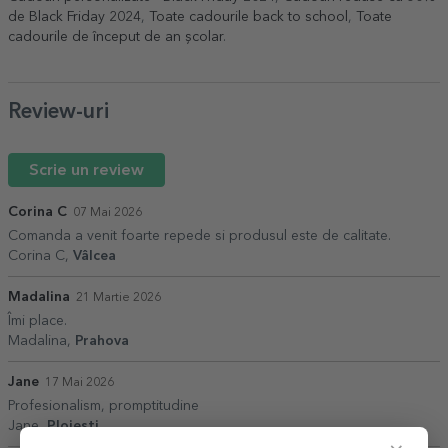
de Black Friday 2024
,
Toate cadourile back to school
,
Toate
cadourile de început de an școlar
.
Review-uri
Scrie un review
Corina C
07 Mai 2026
Comanda a venit foarte repede si produsul este de calitate.
Corina C,
Vâlcea
Madalina
21 Martie 2026
Îmi place.
Madalina,
Prahova
Jane
17 Mai 2026
Profesionalism, promptitudine
Jane,
Ploiesti