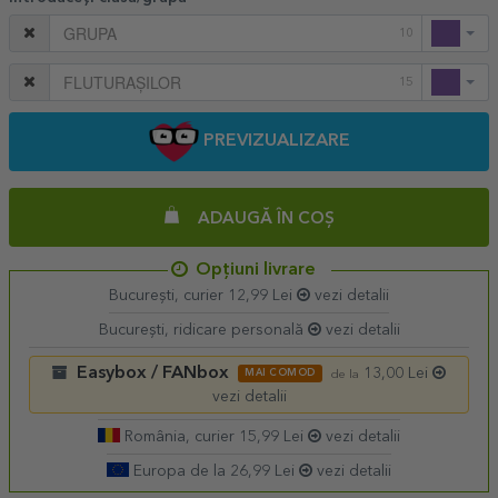
10
15
PREVIZUALIZARE
ADAUGĂ ÎN COȘ
Opțiuni livrare
București, curier 12,99 Lei
vezi detalii
București, ridicare personală
vezi detalii
Easybox / FANbox
13,00 Lei
MAI COMOD
de la
vezi detalii
România, curier 15,99 Lei
vezi detalii
Europa de la 26,99 Lei
vezi detalii