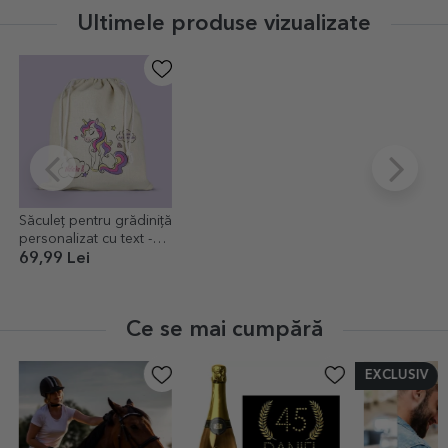
Ultimele produse vizualizate
Săculeț pentru grădiniță
personalizat cu text -
Unicorn
69,99 Lei
Ce se mai cumpără
EXCLUSIV