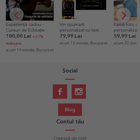
Experiență cadou -
Vin spumant
Ramă foto de
Cursuri de Echitație
personalizat cu text
personalizat
pentru zi de naștere -
poză portret
180,00 Lei
79,99 Lei
59,99 Lei
+20%
Gold
acum 16 minute, Bucuresti
acum 52 minut
reducere
acum 10 minute, Bucuresti
Social
Blog
Contul tău
Creează un cont