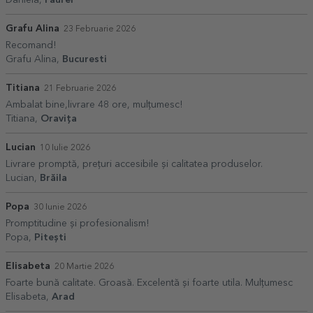
Grafu Alina
23 Februarie 2026
Recomand!
Grafu Alina,
Bucuresti
Titiana
21 Februarie 2026
Ambalat bine,livrare 48 ore, mulțumesc!
Titiana,
Oravița
Lucian
10 Iulie 2026
Livrare promptă, prețuri accesibile și calitatea produselor.
Lucian,
Brăila
Popa
30 Iunie 2026
Promptitudine și profesionalism!
Popa,
Pitești
Elisabeta
20 Martie 2026
Foarte bună calitate. Groasă. Excelentă și foarte utila. Mulțumesc
Elisabeta,
Arad