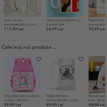
Cutie de vin
Cană personalizată cu
Ramă foto d
personalizată cu poză
4 poze love
personaliza
și text - Aniversare
poză și text 
117,99 Lei
36,99 Lei
59,99 Lei
căsătorie
Cele mai noi produse ...
Ghiozdan personalizat
Halbă de bere
Rucsac pers
cu text - Unicorn
personalizată cu text -
text - Kpop
Regele berii
99,00 Lei
49,00 Lei
49,00 Lei