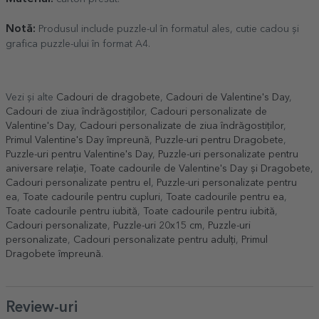
Notă:
Produsul include puzzle-ul în formatul ales, cutie cadou și
grafica puzzle-ului în format A4.
Vezi și alte
Cadouri de dragobete
,
Cadouri de Valentine's Day
,
Cadouri de ziua îndrăgostiților
,
Cadouri personalizate de
Valentine's Day
,
Cadouri personalizate de ziua îndrăgostiților
,
Primul Valentine's Day împreună
,
Puzzle-uri pentru Dragobete
,
Puzzle-uri pentru Valentine's Day
,
Puzzle-uri personalizate pentru
aniversare relație
,
Toate cadourile de Valentine's Day și Dragobete
,
Cadouri personalizate pentru el
,
Puzzle-uri personalizate pentru
ea
,
Toate cadourile pentru cupluri
,
Toate cadourile pentru ea
,
Toate cadourile pentru iubită
,
Toate cadourile pentru iubită
,
Cadouri personalizate
,
Puzzle-uri 20x15 cm
,
Puzzle-uri
personalizate
,
Cadouri personalizate pentru adulți
,
Primul
Dragobete împreună
.
Review-uri