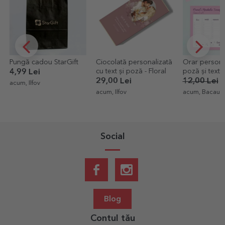
-40%
Ciocolată personalizată
Orar personalizat cu o
Mini tablet
cu text și poză - Floral
poză și text - Inimioare
ciocolată p
cu o poză 
29,00 Lei
12,00 Lei
7,20 Lei
9,99 Lei
acum, Ilfov
acum, Bacau
acum, Baca
Social
Blog
Contul tău