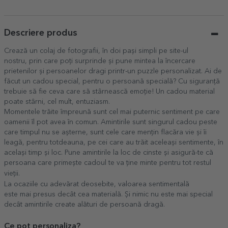
Descriere produs
Crează un colaj de fotografii, în doi pași simpli pe site-ul
nostru, prin care poți surprinde și pune mintea la încercare
prietenilor și persoanelor dragi printr-un puzzle personalizat. Ai de
făcut un cadou special, pentru o persoană specială? Cu siguranță
trebuie să fie ceva care să stârnească emoție! Un cadou material
poate stârni, cel mult, entuziasm.
Momentele trăite împreună sunt cel mai puternic sentiment pe care
oamenii îl pot avea în comun. Amintirile sunt singurul cadou peste
care timpul nu se așterne, sunt cele care mențin flacăra vie și îi
leagă, pentru totdeauna, pe cei care au trăit aceleași sentimente, în
același timp și loc. Pune amintirile la loc de cinste și asigură-te că
persoana care primește cadoul te va ține minte pentru tot restul
vieții.
La ocaziile cu adevărat deosebite, valoarea sentimentală
este mai presus decât cea materială. Și nimic nu este mai special
decât amintirile create alături de persoană dragă.
Ce pot personaliza?