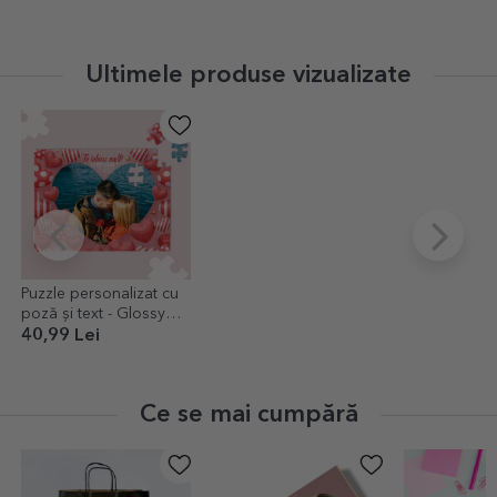
Ultimele produse vizualizate
Puzzle personalizat cu
poză și text - Glossy
hearts
40,99 Lei
Ce se mai cumpără