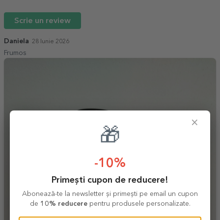
Scrie un review
Daniela
28 Iunie 2026
Frumos
×
🎁
-10%
Primești cupon de reducere!
Abonează-te la newsletter și primești pe email un cupon
de
10% reducere
pentru produsele personalizate.