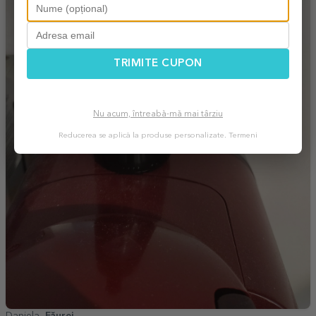
TRIMITE CUPON
Nu acum, întreabă-mă mai târziu
Reducerea se aplică la produse personalizate.
Termeni
Daniela,
Făurei