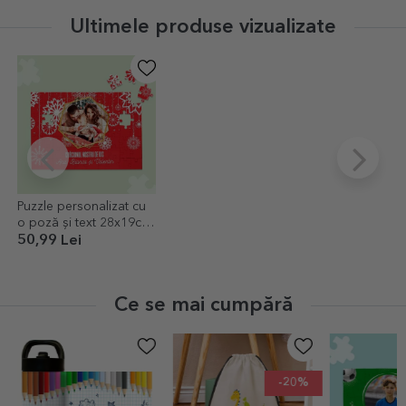
Ultimele produse vizualizate
Puzzle personalizat cu
o poză și text 28x19cm
- Crăciunul nostru
50,99 Lei
Ce se mai cumpără
-20%