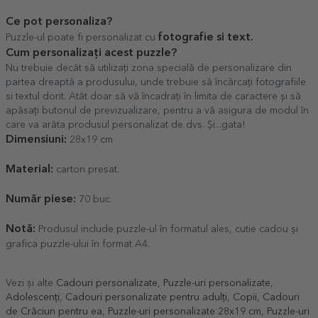
Ce pot personaliza?
fotografie si text.
Puzzle-ul poate fi personalizat cu
Cum personalizați acest puzzle?
Nu trebuie decât să utilizați zona specială de personalizare din
partea dreaptă a produsului, unde trebuie să încărcați fotografiile
si textul dorit. Atât doar să vă încadrați în limita de caractere și să
apăsați butonul de previzualizare, pentru a vă asigura de modul în
care va arăta produsul personalizat de dvs. Și...gata!
Dimensiuni:
28x19 cm
Material:
carton presat.
Număr piese:
70 buc.
Notă:
Produsul include puzzle-ul în formatul ales, cutie cadou și
grafica puzzle-ului în format A4.
Vezi și alte
Cadouri personalizate
,
Puzzle-uri personalizate
,
Adolescenți
,
Cadouri personalizate pentru adulți
,
Copii
,
Cadouri
de Crăciun pentru ea
,
Puzzle-uri personalizate 28x19 cm
,
Puzzle-uri