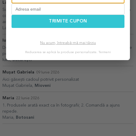
Laura
11 Mai 2026
Sunt extrem de placut impresionata de fiecare data de rapiditatea
comenzilor, de calitatea foarte buna a produselor si de atentia
TRIMITE CUPON
acordata detaliilor fiecarui produs in parte. Va multumesc !
Laura,
Resita
Iulia
14 Iulie 2026
Nu acum, întreabă-mă mai târziu
De cate ori am comandat, am primit comanda f repede (cu ridicare
Reducerea se aplică la produse personalizate.
Termeni
personală)
Iulia,
București
Mușat Gabriela
09 Iunie 2026
Aici găsești cadoul potrivit personalizat
Mușat Gabriela,
Mioveni
Maria
22 Iunie 2026
1. Produsele arată exact ca în fotografii; 2. Comandă a ajuns
repede.
Maria,
Botosani