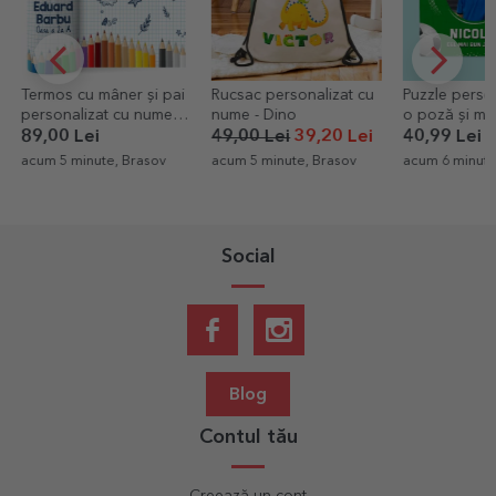
Rucsac personalizat cu
Puzzle personalizat cu
Pernă person
nume - Dino
o poză și mesaj - Fotbal
grafica ta
49,00 Lei
39,20 Lei
40,99 Lei
49,00 Lei
2
acum 5 minute, Brasov
acum 6 minute, Mehedinti
acum 7 minute
Social
Blog
Contul tău
Creează un cont