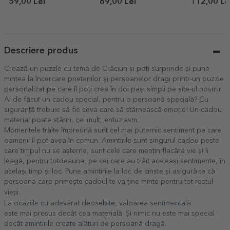
personalizat cu text
poze și mesaj - 40 de
memories
59,00 Lei
69,00 Lei
112,00 Le
ani
Descriere produs
Crează un puzzle cu tema de Crăciun și poți surprinde și pune
mintea la încercare prietenilor și persoanelor dragi printr-un puzzle
personalizat pe care îl poți crea în doi pași simpli pe site-ul nostru.
Ai de făcut un cadou special, pentru o persoană specială? Cu
siguranță trebuie să fie ceva care să stârnească emoție! Un cadou
material poate stârni, cel mult, entuziasm.
Momentele trăite împreună sunt cel mai puternic sentiment pe care
oamenii îl pot avea în comun. Amintirile sunt singurul cadou peste
care timpul nu se așterne, sunt cele care mențin flacăra vie și îi
leagă, pentru totdeauna, pe cei care au trăit aceleași sentimente, în
același timp și loc. Pune amintirile la loc de cinste și asigură-te că
persoana care primește cadoul te va ține minte pentru tot restul
vieții.
La ocaziile cu adevărat deosebite, valoarea sentimentală
este mai presus decât cea materială. Și nimic nu este mai special
decât amintirile create alături de persoană dragă.