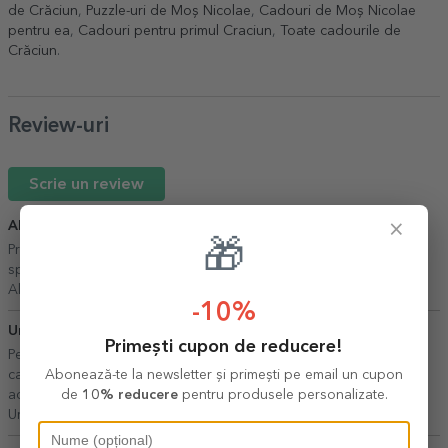
de Crăciun
,
Puzzle-uri de Moș Nicolae
,
Cadouri de Moș Nicolae
pentru ea
,
Cadouri pentru primul Craciun
,
Toate cadourile de
Crăciun
.
Review-uri
Scrie un review
×
Alexandra
10 Iulie 2026
🎁
Produsul foarte bine ambalat si aspectul este frumos ! Va pup și
spor in continuare la comenzi!
Alexandra,
Adjud
-10%
Ursache Andreea
15 Iunie 2026
Primești cupon de reducere!
Pentru că mereu comand produse personalizate și mereu sunt de
Abonează-te la newsletter și primești pe email un cupon
calitate foarte bună. Am un tablou luat de la dumneavoastră și și
de
10% reducere
pentru produsele personalizate.
acum după 3 ani arată foarte bine și frumos!
Ursache Andreea,
București