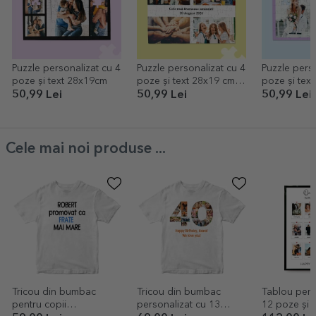
Puzzle personalizat cu 4
Puzzle personalizat cu 4
Puzzle perso
poze și text 28x19cm
poze și text 28x19 cm -
poze și text
Cele mai frumoase
Sweet memo
50,99 Lei
50,99 Lei
50,99 Lei
amintiri
Cele mai noi produse ...
Tricou din bumbac
Tricou din bumbac
Tablou pers
pentru copii
personalizat cu 13
12 poze și 