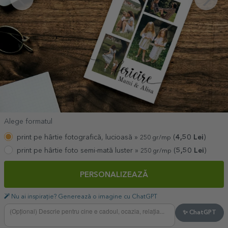
Alege formatul
print pe hârtie fotografică, lucioasă »
(
4,50
Lei
)
250 gr/mp
print pe hârtie foto semi-mată luster »
(
5,50
Lei
)
250 gr/mp
PERSONALIZEAZĂ
Nu ai inspirație? Generează o imagine cu ChatGPT
✨ ChatGPT