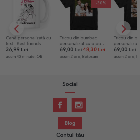
-30%
Cană personalizată cu
Tricou din bumbac
Tricou din b
text - Best friends
personalizat cu o poză
personalizat
pătrată
și text - LOV
36,99 Lei
69,00 Lei
48,30 Lei
69,00 Lei
acum 43 minute, Olt
acum 2 ore, Botosani
acum 2 ore, B
Social
Blog
Contul tău