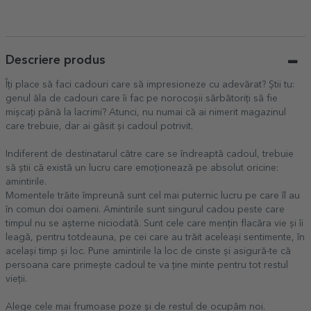
de joc
Descriere produs
Îți place să faci cadouri care să impresioneze cu adevărat? Știi tu:
genul ăla de cadouri care îi fac pe norocoșii sărbătoriți să fie
mișcați până la lacrimi? Atunci, nu numai că ai nimerit magazinul
care trebuie, dar ai găsit și cadoul potrivit.
Indiferent de destinatarul către care se îndreaptă cadoul, trebuie
să știi că există un lucru care emoționează pe absolut oricine:
amintirile.
Momentele trăite împreună sunt cel mai puternic lucru pe care îl au
în comun doi oameni. Amintirile sunt singurul cadou peste care
timpul nu se așterne niciodată. Sunt cele care mențin flacăra vie și îi
leagă, pentru totdeauna, pe cei care au trăit aceleași sentimente, în
același timp și loc. Pune amintirile la loc de cinste și asigură-te că
persoana care primește cadoul te va ține minte pentru tot restul
vieții.
Alege cele mai frumoase poze și de restul de ocupăm noi.