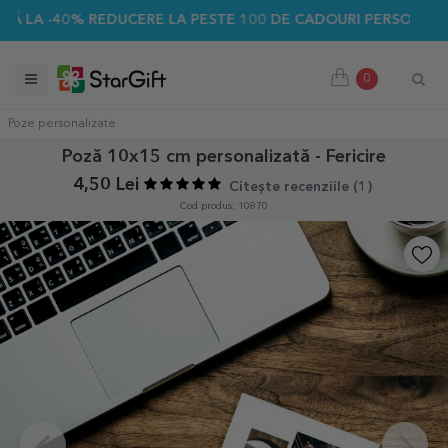
 -40% REDUCERE LA PESTE 100 DE CADOURI PERSONALIZATE ☀
0
Poze personalizate
Poză 10x15 cm personalizată - Fericire
4,50 Lei
Citește recenziile (
1
)
Cod produs: 10870