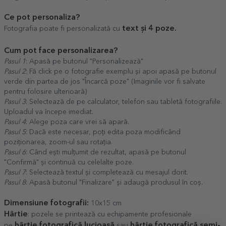
Ce pot personaliza?
text și 4 poze.
Fotografia poate fi personalizată cu
Cum pot face personalizarea?
Pasul 1
: Apasă pe butonul "Personalizează"
Pasul 2
: Fă click pe o fotografie exemplu și apoi apasă pe butonul
verde din partea de jos "Încarcă poze" (Imaginile vor fi salvate
pentru folosire ulterioară)
Pasul 3
: Selectează de pe calculator, telefon sau tabletă fotografiile.
Uploadul va începe imediat.
Pasul 4
: Alege poza care vrei să apară.
Pasul 5
: Dacă este necesar, poți edita poza modificând
poziționarea, zoom-ul sau rotația.
Pasul 6
: Când ești mulțumit de rezultat, apasă pe butonul
"Confirmă" și continuă cu celelalte poze.
Pasul 7
: Selectează textul și completează cu mesajul dorit.
Pasul 8
: Apasă butonul "Finalizare" și adaugă produsul în coș.
Dimensiune fotografii:
10x15 cm
Hârtie
: pozele se printează cu echipamente profesionale
hârtie fotografică lucioasă
hârtie fotografică semi-
pe
sau