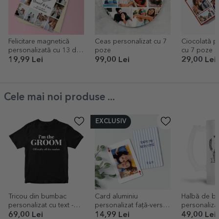
Felicitare magnetică
Ceas personalizat cu 7
Ciocolată p
personalizată cu 13 de
poze
cu 7 poze ș
poze și text pentru
19,99 Lei
99,00 Lei
29,00 Lei
aniversare relație
Cele mai noi produse ...
EXCLUSIV
Tricou din bumbac
Card aluminiu
Halbă de b
personalizat cu text -
personalizat față-verso
personalizat
Echipa mirelui
cu poză și mesaj - Carte
Regele berii
69,00 Lei
14,99 Lei
49,00 Lei