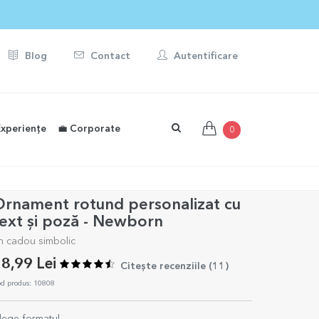
Blog
Contact
Autentificare
Experiențe
💼 Corporate
0
rnament rotund personalizat cu
ext și poză - Newborn
n cadou simbolic
8,99 Lei
Citește recenziile (
11
)
d produs: 10808