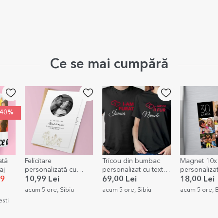
Ce se mai cumpără
Tricou din bumbac
Magnet 10x15 cm
Felici
ată cu
personalizat cu text -
personalizat cu text și
perso
t -
Eu îi fur
4 poze - Happy
poză
i
69,00 Lei
18,00 Lei
10,9
birthday
 Sibiu
acum 5 ore, Sibiu
acum 5 ore, Bucuresti
acum 6