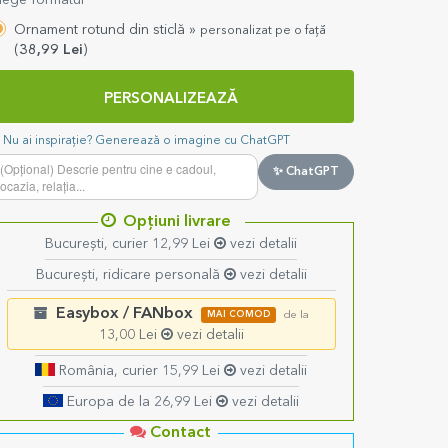
lege formatul
Ornament rotund din sticlă »
personalizat pe o față
(
38,99
Lei
)
PERSONALIZEAZĂ
Nu ai inspirație? Generează o imagine cu ChatGPT
✨ ChatGPT
Opțiuni livrare
București, curier 12,99 Lei
vezi detalii
București, ridicare personală
vezi detalii
Easybox / FANbox
MAI COMOD
de la
13,00 Lei
vezi detalii
România, curier 15,99 Lei
vezi detalii
Europa de la 26,99 Lei
vezi detalii
Contact