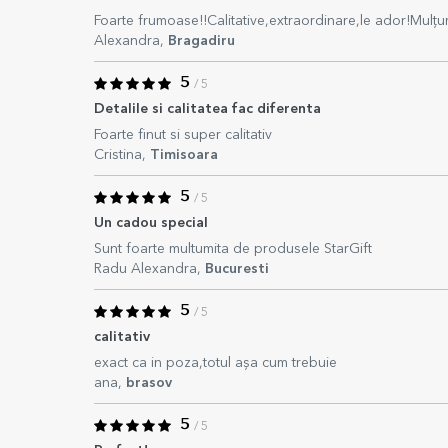
Foarte frumoase!!Calitative,extraordinare,le ador!Mulț
Alexandra,
Bragadiru
5
/ 5
Detalile si calitatea fac diferenta
Foarte finut si super calitativ
Cristina,
Timisoara
5
/ 5
Un cadou special
Sunt foarte multumita de produsele StarGift
Radu Alexandra,
Bucuresti
5
/ 5
calitativ
exact ca in poza,totul așa cum trebuie
ana,
brasov
5
/ 5