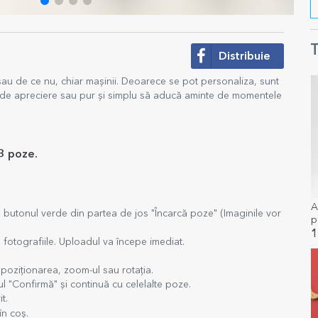
T
Distribuie
sau de ce nu, chiar mașinii. Deoarece se pot personaliza, sunt
n de apreciere sau pur și simplu să aducă aminte de momentele
 3 poze.
A
e butonul verde din partea de jos "Încarcă poze" (Imaginile vor
p
n
1
 fotografiile. Uploadul va începe imediat.
poziționarea, zoom-ul sau rotația.
l "Confirmă" și continuă cu celelalte poze.
t.
în coș.