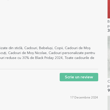
B
p
e
3
ate din sticlă
,
Cadouri
,
Bebeluși
,
Copii
,
Cadouri de Moș
cuți
,
Cadouri de Moș Nicolae
,
Cadouri personalizate pentru
uri reduse cu 30% de Black Friday 2024
,
Toate cadourile de
Scrie un review
C
p
9
17 Decembrie 2024
e