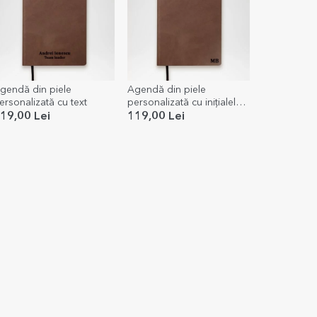
gendă din piele
Agendă din piele
ersonalizată cu text
personalizată cu inițialele
tale sau numele tău
19,00 Lei
119,00 Lei