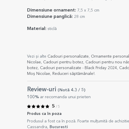
Dimensiune ornament:
7,5 x 7,5 cm
Dimensiune panglică:
28 cm
Material:
sticlă
Vezi și alte
Cadouri personalizate
,
Ornamente personaliz
Nicolae
,
Cadouri pentru botez
,
Cadouri pentru nou năs
botez
,
Cadouri personalizate - Black Friday 2024
,
Cado
Moș Nicolae
,
Reduceri săptămânale!
.
Review-uri
(Notă
4.3
/ 5
)
100%
ar recomanda unui prieten
5
/ 5
Produs ca în poza
Produsul a fost ca în poză. Foarte mulțumită de achiziti
Cassandra,
Bucuresti