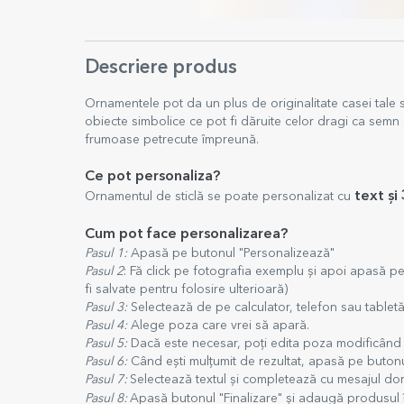
Descriere produs
Ornamentele pot da un plus de originalitate casei tale 
obiecte simbolice ce pot fi dăruite celor dragi ca sem
frumoase petrecute împreună.
Ce pot personaliza?
text și
Ornamentul de sticlă se poate personalizat cu
Cum pot face personalizarea?
Pasul 1:
Apasă pe butonul "Personalizează"
Pasul 2
: Fă click pe fotografia exemplu și apoi apasă p
fi salvate pentru folosire ulterioară)
Pasul 3:
Selectează de pe calculator, telefon sau tabletă
Pasul 4:
Alege poza care vrei să apară.
Pasul 5:
Dacă este necesar, poți edita poza modificând 
Pasul 6:
Când ești mulțumit de rezultat, apasă pe butonu
Pasul 7:
Selectează textul și completează cu mesajul dori
Pasul 8:
Apasă butonul "Finalizare" și adaugă produsul 