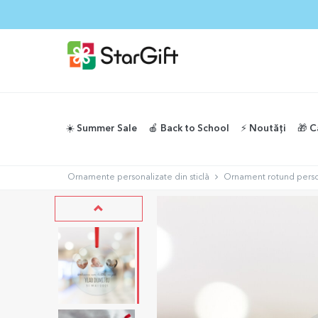
☀️ Summer Sale
🍎 Back to School
⚡️ Noutăți
🎁 C
Ornamente personalizate din sticlă
Ornament rotund person