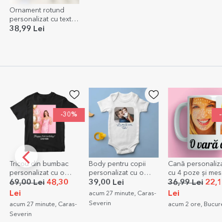
Ornament rotund
personalizat cu text și
poză - Newborn
38,99 Lei
-30%
-40%
bac
Body pentru copii
Cană personalizată
Felicitare
 o
personalizat cu o
cu 4 poze și mesaj
personaliz
 și
poză și text
poză și tex
,30
39,00 Lei
36,99 Lei
22,19
10,99 Le
Elegance
Lei
acum 27 minute, Caras-
acum 5 ore,
Severin
Caras-
acum 2 ore, Bucuresti