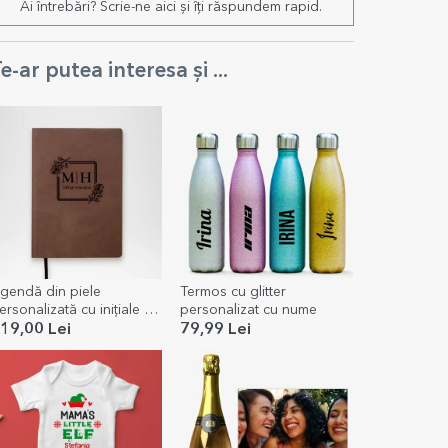
Ai întrebări? Scrie-ne aici și îți răspundem rapid.
e-ar putea interesa și ...
gendă din piele
Termos cu glitter
ersonalizată cu inițiale și
personalizat cu nume
ume - Elegant
19,00 Lei
79,99 Lei