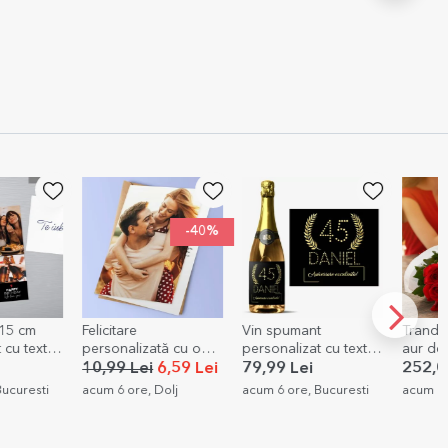
-40%
tare
Vin spumant
Trandafir placat cu
nalizată cu o
personalizat cu text
aur de 24k
pentru zi de naștere -
9 Lei
6,59 Lei
79,99 Lei
252,00 Lei
Gold
 ore, Dolj
acum 6 ore, Bucuresti
acum 6 ore, Bucuresti