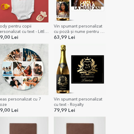
ody pentru copii
Vin spumant personalizat
ersonalizat cu text - Little
cu poză și nume pentru zi
lf
de naștere
9,00 Lei
63,99 Lei
eas personalizat cu 7
Vin spumant personalizat
oze
cu text - Royalty
9,00 Lei
79,99 Lei