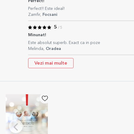
Perfect!
Perfect!! Este ideal!
Zamfir,
Focsani
5
/ 5
Minunat!
Este absolut superb. Exact ca in poze
Melinda,
Oradea
Vezi mai multe