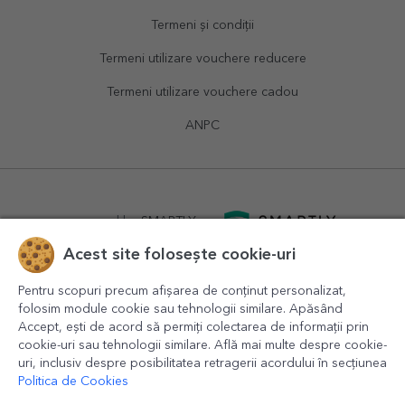
Termeni și condiții
Termeni utilizare vouchere reducere
Termeni utilizare vouchere cadou
ANPC
powered by
SMARTLY.ro
Acest site folosește cookie-uri
logistics by
APACARGO.com
Pentru scopuri precum afișarea de conținut personalizat,
folosim module cookie sau tehnologii similare. Apăsând
Accept, ești de acord să permiți colectarea de informații prin
cookie-uri sau tehnologii similare. Află mai multe despre cookie-
uri, inclusiv despre posibilitatea retragerii acordului în secțiunea
Politica de Cookies