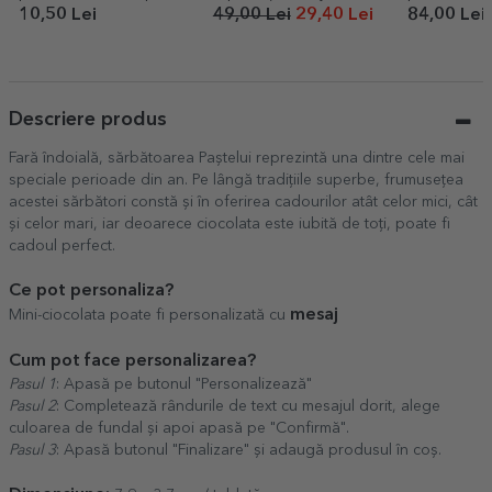
și text - Mărturie de
FRIENDS
față și text
10,50 Lei
49,00 Lei
29,40 Lei
84,00 Lei
botez
Descriere produs
Fară îndoială, sărbătoarea Paștelui reprezintă una dintre cele mai
speciale perioade din an. Pe lângă tradițiile superbe, frumusețea
acestei sărbători constă și în oferirea cadourilor atât celor mici, cât
și celor mari, iar deoarece ciocolata este iubită de toți, poate fi
cadoul perfect.
Ce pot personaliza?
mesaj
Mini-ciocolata poate fi personalizată cu
Cum pot face personalizarea?
Pasul 1
: Apasă pe butonul "Personalizează"
Pasul 2
: Completează rândurile de text cu mesajul dorit, alege
culoarea de fundal și apoi apasă pe "Confirmă".
Pasul 3
: Apasă butonul "Finalizare" și adaugă produsul în coș.