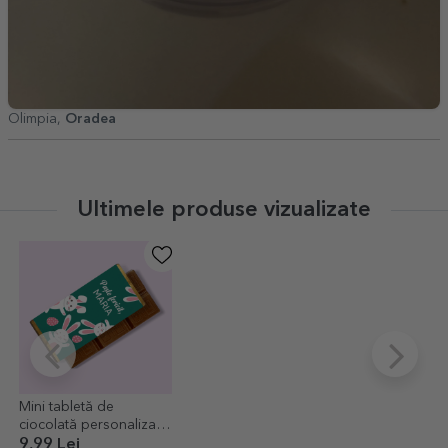
Olimpia,
Oradea
Ultimele produse vizualizate
Mini tabletă de
ciocolată personalizată
cu mesaj - Iepurași de
9,99 Lei