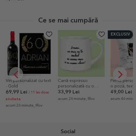
Paște
Ce se mai cumpără
EXCLUSIV
Vin personalizat cu text
Cană espresso
Pernă person
- Gold
personalizată cu o
o poză, text 
poză și text
Melodia noas
69,99 Lei
33,99 Lei
49,00 Lei
/ 11 lei doar
acum 26 minute, Ilfov
acum 46 minut
eticheta
acum 26 minute, Ilfov
Social