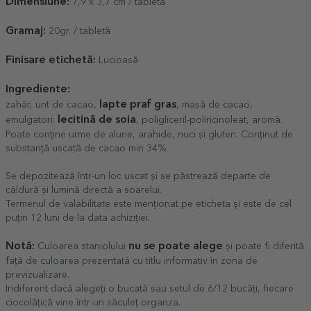
Dimensiune:
7,9 x 3,7 cm / tabletă
Gramaj:
20gr. / tabletă
Finisare etichetă:
Lucioasă
Ingrediente:
lapte praf gras
zahăr, unt de cacao,
, masă de cacao,
lecitină de soia
emulgatori:
, poligliceril-poliricinoleat, aromă.
Poate conține urme de alune, arahide, nuci și gluten. Conținut de
substanță uscată de cacao min 34%.
Se depozitează într-un loc uscat și se păstrează departe de
căldură și lumină directă a soarelui.
Termenul de valabilitate este menționat pe eticheta și este de cel
puțin 12 luni de la data achiziției.
Notă:
nu se poate alege
Culoarea staniolului
și poate fi diferită
față de culoarea prezentată cu titlu informativ în zona de
previzualizare.
Indiferent dacă alegeți o bucată sau setul de 6/12 bucăți, fiecare
ciocolățică vine într-un săculeț organza.