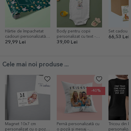
Hârtie de împachetat
Body pentru copii
Set cadou - 
cadouri personalizată
personalizat cu text -
66,53 Lei
cu text - Easter
Primul meu Paște
29,99 Lei
39,00 Lei
Cele mai noi produse ...
-40%
Magnet 10x7 cm
Pernă personalizată cu
Tricou din 
personalizat cu o poză
o poză și mesaj -
personaliza