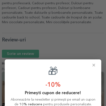
pentru profesoară
,
Cadouri pentru profesor
,
Dulciuri pentru
profesori
,
Cadouri pentru profesori
,
Dulciuri și bomboane
personalizate
,
Toate dulciurile și bomboanele personalizate
,
Toate
cadourile back to school
,
Toate cadourile de început de an școlar
,
Mini ciocolate personalizate
,
Mini ciocolățele personalizate
.
Review-uri
Scrie un review
Horja Ioana
×
19 Martie 2026
🎁
Pentru lucrul bine făcut,,frumos pentru corectitudine.
-10%
Primești cupon de reducere!
Abonează-te la newsletter și primești pe email un cupon
de
10% reducere
pentru produsele personalizate.