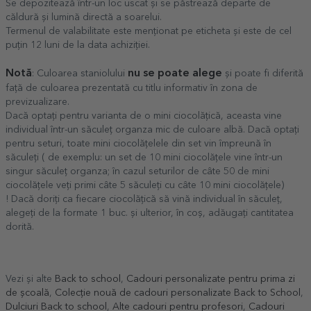
Se depozitează într-un loc uscat și se păstrează departe de
căldură și lumină directă a soarelui.
Termenul de valabilitate este menționat pe eticheta și este de cel
puțin 12 luni de la data achiziției.
Notă
nu se poate alege
: Culoarea staniolului
și poate fi diferită
față de culoarea prezentată cu titlu informativ în zona de
previzualizare.
Dacă optați pentru varianta de o mini ciocolățică, aceasta vine
individual într-un săculeț organza mic de culoare albă. Dacă optați
pentru seturi, toate mini ciocolățelele din set vin împreună în
săculeți ( de exemplu: un set de 10 mini ciocolățele vine într-un
singur săculeț organza; în cazul seturilor de câte 50 de mini
ciocolățele veți primi câte 5 săculeți cu câte 10 mini ciocolățele)
! Dacă doriți ca fiecare ciocolățică să vină individual în săculeț,
alegeți de la formate 1 buc. și ulterior, în coș, adăugați cantitatea
dorită.
Vezi și alte
Back to school
,
Cadouri personalizate pentru prima zi
de școală
,
Colecție nouă de cadouri personalizate Back to School
,
Dulciuri Back to school
,
Alte cadouri pentru profesori
,
Cadouri