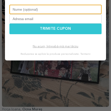
TRIMITE CUPON
Nu acum, întreabă-mă mai târziu
Reducerea se aplică la produse personalizate.
Termeni
Horja Ioana,
Ocna Mureș