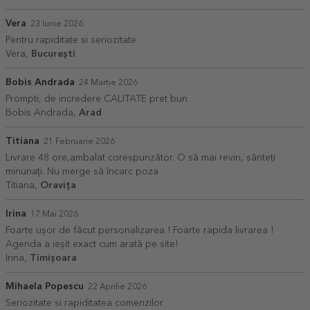
Vera
23 Iunie 2026
Pentru rapiditate si seriozitate
Vera,
București
Bobis Andrada
24 Martie 2026
Prompti, de incredere CALITATE pret bun
Bobis Andrada,
Arad
Titiana
21 Februarie 2026
Livrare 48 ore,ambalat corespunzător. O să mai revin, sânteți
minunați. Nu merge să încarc poza
Titiana,
Oravița
Irina
17 Mai 2026
Foarte ușor de făcut personalizarea ! Foarte rapida livrarea !
Agenda a ieșit exact cum arată pe site!
Irina,
Timișoara
Mihaela Popescu
22 Aprilie 2026
Seriozitate si rapiditatea comenzilor