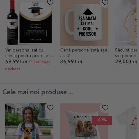
Vin personalizat cu
Cană personalizată așa
Săculeț pent
mesaj pentru profesor -
arată
vin personal
Recunoștință
mesaj - Abs
69,99 Lei
36,99 Lei
29,00 Lei
/ 11 lei doar
eticheta
Cele mai noi produse ...
-40%