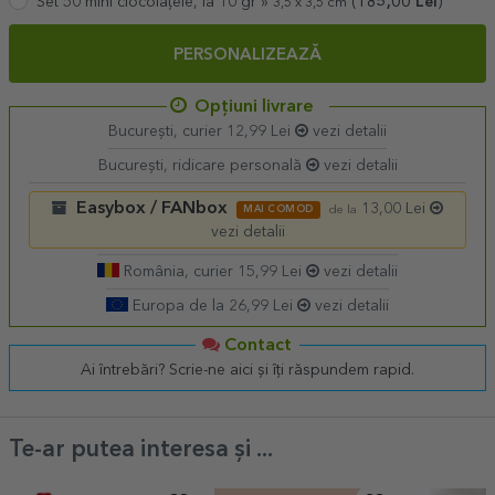
Set 50 mini ciocolățele, la 10 gr »
(
185,00
Lei
)
3,5 x 3,5 cm
PERSONALIZEAZĂ
Opțiuni livrare
București, curier 12,99 Lei
vezi detalii
București, ridicare personală
vezi detalii
Easybox / FANbox
13,00 Lei
MAI COMOD
de la
vezi detalii
România, curier 15,99 Lei
vezi detalii
Europa de la 26,99 Lei
vezi detalii
Contact
Ai întrebări? Scrie-ne aici și îți răspundem rapid.
Te-ar putea interesa și ...