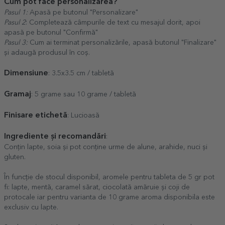
Cum pot face personalizarea?
Pasul 1:
Apasă pe butonul "Personalizare"
Pasul 2
: Completează câmpurile de text cu mesajul dorit, apoi
apasă pe butonul "Confirmă"
Pasul 3:
Cum ai terminat personalizările, apasă butonul "Finalizare"
și adaugă produsul în coș.
Dimensiune
: 3.5x3.5 cm / tabletă
Gramaj
: 5 grame sau 10 grame / tabletă
Finisare etichetă
: Lucioasă
Ingrediente și recomandări
:
Conțin lapte, soia și pot conține urme de alune, arahide, nuci și
gluten.
În funcție de stocul disponibil, aromele pentru tableta de 5 gr pot
fi: lapte, mentă, caramel sărat, ciocolată amăruie și coji de
protocale iar pentru varianta de 10 grame aroma disponibila este
exclusiv cu lapte.