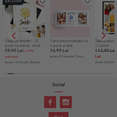
EXCLUSIV
Cutia cu amintiri - 32
Cană personalizată cu
Tablou perso
poze cu mesaj - model
2 poze și text
12 poze
cu smiley
59,00 Lei
36,99 Lei
112,00 Lei
+20%
Lei
acum 20 minute, Timis
reducere
acum 16 minute, Bacau
acum 20 minut
Social