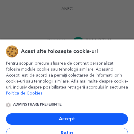
ANPC
powered by
SMARTLY.ro
Acest site folosește cookie-uri
logistics by
APACARGO.com
Pentru scopuri precum afișarea de conținut personalizat,
folosim module cookie sau tehnologii similare. Apăsând
Accept, ești de acord să permiți colectarea de informații prin
cookie-uri sau tehnologii similare. Află mai multe despre cookie-
uri, inclusiv despre posibilitatea retragerii acordului în secțiunea
Politica de Cookies
ADMINSTRARE PREFERINȚE
© 2016-2026
StarGift
Romania,
București
, strada
Copilului
nr. 6-12, parter
,
Sector 1
, cod postal
012178
,
email:
contact@stargift.ro
Accept
www.stargift.ro
STARGIFT SRL
, cod fiscal
40077992
Refuz