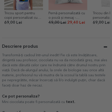
Tricou sport pentru
Pernă personalizată cu
Tricou din 
copii personalizat cu
o poză și mesaj -
personalizat
poză portret
FRIENDS
Coffee
69,00 Lei
49,00 Lei
29,40 Lei
69,00 Lei
Descriere produs
Transformă-ți cadoul într-unul inedit! Fie că este învățătoare,
dirigintă sau profesor, ciocolata nu va da niciodată greș, mai ales
dacă este dăruită celor care ne îndrumă către drumul nostru prin
viață. Dacă de-alungul anului, la orele de biologie sau orice altă
materie, profesorul nu vă mustra de la scosul la tablă sau testele
pe nepregrătite, măcar încercați să îl/o indulgiti puțin, chiar dacă
faceți doar haz de necaz.
Ce pot personaliza?
text.
Mini ciocolata poate fi personalizată
cu