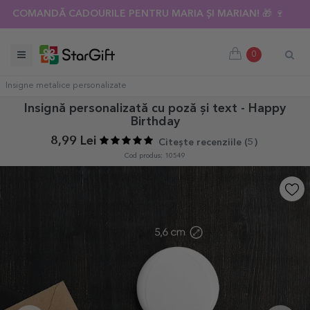
COMANDĂ CADOURILE PENTRU MARIA ȘI MARIAN! 🎁 🍷
0
Insigne metalice personalizate
Insignă personalizată cu poză și text - Happy
Birthday
8,99 Lei
Citește recenziile (
5
)
Cod produs: 10549