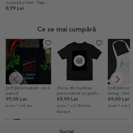
cu poză și text - Happy
Birthday
8,99 Lei
Ce se mai cumpără
Șorț personalizat - nu e
Tricou din bumbac
Șorț personal
panică
personalizat cu grafica
mesaj - Dezgă
ta portret
Mireasă
99,00 Lei
69,00 Lei
69,00 Lei
acum 1 oră, Iasi
acum 1 oră, Bistrita-
acum 1 oră, B
Nasaud
Social