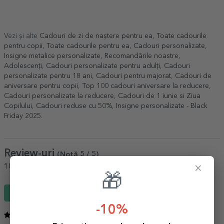
Vezi și alte
Cadouri de zi de naștere pentru ea
,
Toate cadourile
pentru copii
,
Toate cadourile pentru ea
,
Cadouri personalizate
,
Insigne metalice personalizate
,
Recomandările noastre
,
Adolescenți
,
Cadouri personalizate pentru adulți
,
Cadouri
personalizate pentru 18 ani
,
Cadouri pentru majorat
,
Cadouri de
aniversare pentru copii
,
Top 100 cadouri aniversare la reducere
,
Cadouri personalizate la reducere
,
Cadouri de 1 iunie si Ziua
Copilului
,
Cadouri reduse cu 50%
,
Insigne personalizate - Black
Friday 2025
.
Review-uri
(Notă
5
/ 5
)
×
100%
ar recomanda unui prieten
🎁
Scrie un review
-10%
5
/ 5