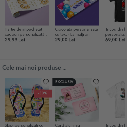
Hârtie de împachetat
Ciocolată personalizată
Tricou din 
cadouri personalizată
cu text - La mulți ani!
personalizat
cu text - Baloane pentru
Majorat
29,99 Lei
29,00 Lei
69,00 Lei
tine
Cele mai noi produse ...
EXCLUSIV
-30%
Șlapi personalizați cu
Card aluminiu
Tricou din 