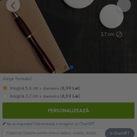
Alege formatul
Insignă 5,6 cm »
(
8,99
Lei
)
diametru
Insignă 3,7 cm »
(
8,59
Lei
)
diametru
PERSONALIZEAZĂ
Nu ai inspirație? Generează o imagine cu ChatGPT
✨ ChatGPT