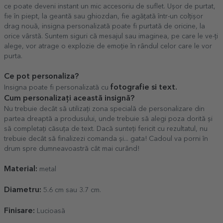
ce poate deveni instant un mic accesoriu de suflet. Ușor de purtat,
fie în piept, la geantă sau ghiozdan, fie agățată într-un colțișor
drag nouă, insigna personalizată poate fi purtată de oricine, la
orice vârstă. Suntem siguri că mesajul sau imaginea, pe care le ve-ți
alege, vor atrage o explozie de emoție în rândul celor care le vor
purta.
Ce pot personaliza?
fotografie si text.
Insigna poate fi personalizată cu
Cum personalizați această insignă?
Nu trebuie decât să utilizați zona specială de personalizare din
partea dreaptă a produsului, unde trebuie să alegi poza dorită și
să completați căsuța de text. Dacă sunteți fericit cu rezultatul, nu
trebuie decât să finalizezi comanda și... gata! Cadoul va porni în
drum spre dumneavoastră cât mai curând!
Material:
metal
Diametru:
5.6 cm sau 3.7 cm.
Finisare:
Lucioasă