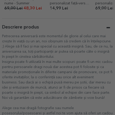
nume - Summer
personalizat față-verso
personaliza
cu o poză și text -
poze și mes
69,00 Lei
48,30 Lei
14,99 Lei
69,00 Lei
Passenger Princess
ani
Descriere produs
Petrecerea aniversară este momentul de glorie al celui care mai
crește în viață cu un an, noi obișnuim să credem că în înțelepciune.
;) Alege să îl faci și mai special cu această insignă. Sau, de ce nu, la
aniversarea sa, toți participanții ar putea să poarte câte o insignă
în piept în cinstea sărbătoritului.
Insigna poate fi utilizată în mai multe scopuri: poate fi un mic cadou
pentru persoanele dragi nouă dar acestea pot fi folosite și ca
materiale promoționale în diferite campanii de promovare, ce pot fi
oferite invitațiilor, la o conferință sau orice alt eveniment
business. Sau dacă ai o echipă pusă mereu pe șotii, dar mereu cu
idei și entuziasm de muncă, atunci ar fi de prisos ca fiecare să
poarte o insignă în piept, ca simbol al echipei din care face parte.
Noi vă garantăm că este aducătoare de zâmbete și voie bună!
Alege cea mai dragă fotografie sau numele
posesorului/posesoarei și astfel noi te vom ajuta să oferi un cadou