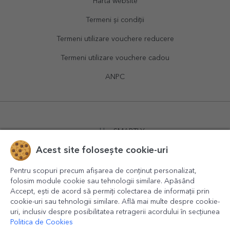
Hartă website
Termeni și condiții
Termeni utilizare vouchere reducere
Termeni utilizare vouchere cadou
ANPC
powered by
SMARTLY.ro
Acest site folosește cookie-uri
logistics by
APACARGO.com
Pentru scopuri precum afișarea de conținut personalizat,
folosim module cookie sau tehnologii similare. Apăsând
Accept, ești de acord să permiți colectarea de informații prin
cookie-uri sau tehnologii similare. Află mai multe despre cookie-
uri, inclusiv despre posibilitatea retragerii acordului în secțiunea
Politica de Cookies