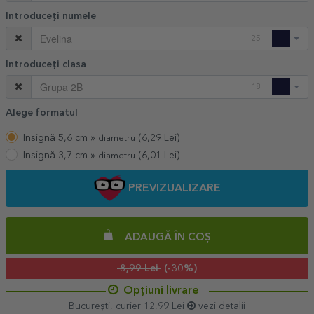
Introduceți numele
25
Introduceți clasa
18
Alege formatul
Insignă 5,6 cm »
(
6,29
Lei)
diametru
Insignă 3,7 cm »
(
6,01
Lei)
diametru
PREVIZUALIZARE
ADAUGĂ ÎN COȘ
8,99 Lei
(-30%)
Opțiuni livrare
București, curier 12,99 Lei
vezi detalii