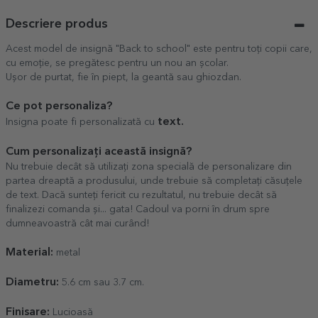
Descriere produs
Acest model de insignă "Back to school" este pentru toți copii care,
cu emoție, se pregătesc pentru un nou an școlar.
Ușor de purtat, fie în piept, la geantă sau ghiozdan.
Ce pot personaliza?
text.
Insigna poate fi personalizată cu
Cum personalizați această insignă?
Nu trebuie decât să utilizați zona specială de personalizare din
partea dreaptă a produsului, unde trebuie să completați căsuțele
de text. Dacă sunteți fericit cu rezultatul, nu trebuie decât să
finalizezi comanda și... gata! Cadoul va porni în drum spre
dumneavoastră cât mai curând!
Material:
metal
Diametru:
5.6 cm sau 3.7 cm.
Finisare:
Lucioasă