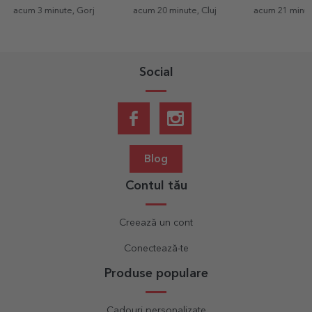
acum 3 minute, Gorj
acum 20 minute, Cluj
acum 21 minut
Social
Blog
Contul tău
Creează un cont
Conectează-te
Produse populare
Cadouri personalizate