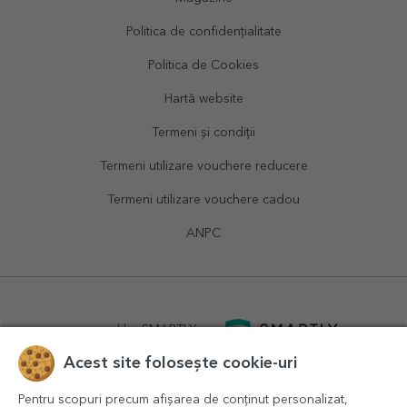
Politica de confidențialitate
Politica de Cookies
Hartă website
Termeni și condiții
Termeni utilizare vouchere reducere
Termeni utilizare vouchere cadou
ANPC
powered by
SMARTLY.ro
Acest site folosește cookie-uri
logistics by
APACARGO.com
Pentru scopuri precum afișarea de conținut personalizat,