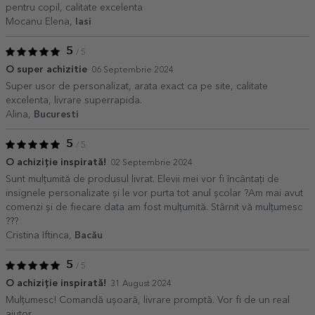
pentru copil, calitate excelenta
Mocanu Elena,
Iasi
5
/ 5
O super achizitie
06 Septembrie 2024
Super usor de personalizat, arata exact ca pe site, calitate
excelenta, livrare superrapida.
Alina,
Bucuresti
5
/ 5
O achiziție inspirată!
02 Septembrie 2024
Sunt mulțumită de produsul livrat. Elevii mei vor fi încântați de
insignele personalizate și le vor purta tot anul școlar ?Am mai avut
comenzi și de fiecare data am fost mulțumită. Stârnit vă mulțumesc
???
Cristina Iftinca,
Bacău
5
/ 5
O achiziție inspirată!
31 August 2024
Mulțumesc! Comandă ușoară, livrare promptă. Vor fi de un real
ajutor.