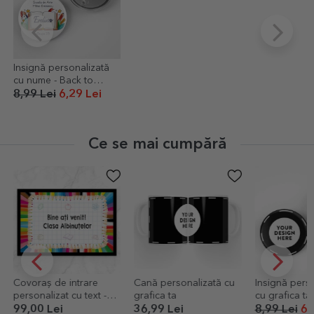
Insignă personalizată
cu nume - Back to
school
8,99 Lei
6,29 Lei
Ce se mai cumpără
Covoraș de intrare
Cană personalizată cu
Insignă pers
personalizat cu text -
grafica ta
cu grafica ta
Școală
99,00 Lei
36,99 Lei
8,99 Lei
6,