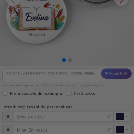
✨ Sugestii AI
Acest text nu va apărea pe produs. Este folosit doar pentru a genera sugestii.
Preia textele din exemplu
Fără texte
Introduceți textul de personalizat
27
27