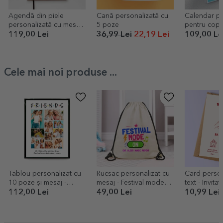
Agendă din piele
Cană personalizată cu
Calendar pe
personalizată cu mesaj
5 poze
pentru copii
- Psiholog
text - Unico
119,00 Lei
36,99 Lei
22,19 Lei
109,00 Le
Cele mai noi produse ...
Tablou personalizat cu
Rucsac personalizat cu
Card person
10 poze și mesaj -
mesaj - Festival mode
text - Invita
Friends
on
112,00 Lei
49,00 Lei
10,99 Lei