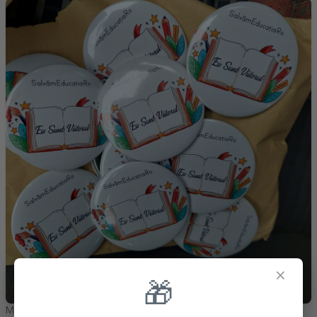
×
🎁
Mihaela,
Râmnicu Sărat