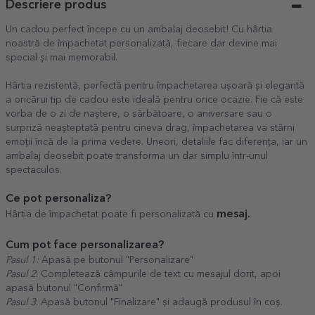
Descriere produs
Un cadou perfect începe cu un ambalaj deosebit! Cu hârtia
noastră de împachetat personalizată, fiecare dar devine mai
special și mai memorabil.
Hârtia rezistentă, perfectă pentru împachetarea ușoară și elegantă
a oricărui tip de cadou este ideală pentru orice ocazie. Fie că este
vorba de o zi de naștere, o sărbătoare, o aniversare sau o
surpriză neașteptată pentru cineva drag, împachetarea va stârni
emoții încă de la prima vedere. Uneori, detaliile fac diferența, iar un
ambalaj deosebit poate transforma un dar simplu într-unul
spectaculos.
Ce pot personaliza?
mesaj.
Hârtia de împachetat poate fi personalizată cu
Cum pot face personalizarea?
Pasul 1:
Apasă pe butonul "Personalizare"
Pasul 2
: Completează câmpurile de text cu mesajul dorit, apoi
apasă butonul "Confirmă"
Pasul 3
: Apasă butonul "Finalizare" și adaugă produsul în coș.