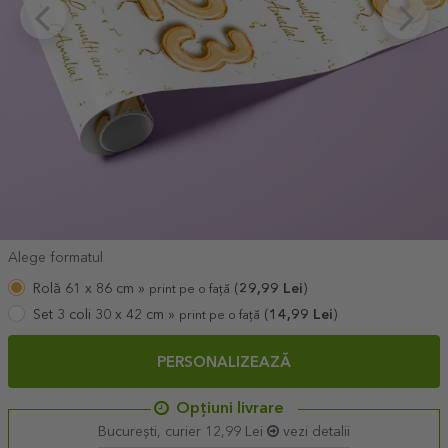
Alege formatul
Rolă 61 x 86 cm »
(
29,99
Lei
)
print pe o față
Set 3 coli 30 x 42 cm »
(
14,99
Lei
)
print pe o față
PERSONALIZEAZĂ
Opțiuni livrare
București, curier 12,99 Lei
vezi detalii