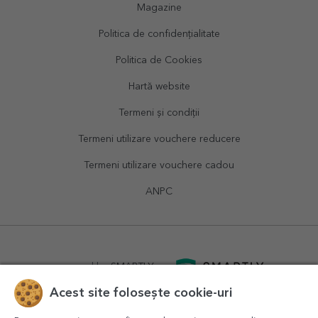
Magazine
Politica de confidențialitate
Politica de Cookies
Hartă website
Termeni și condiții
Termeni utilizare vouchere reducere
Termeni utilizare vouchere cadou
ANPC
powered by
SMARTLY.ro
Acest site folosește cookie-uri
logistics by
APACARGO.com