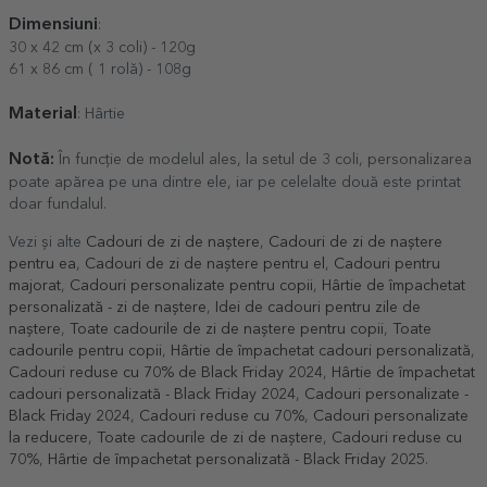
Dimensiuni
:
30 x 42 cm (x 3 coli) - 120g
61 x 86 cm ( 1 rolă) - 108g
Material
: Hârtie
Notă:
În funcție de modelul ales, la setul de 3 coli, personalizarea
poate apărea pe una dintre ele, iar pe celelalte două este printat
doar fundalul.
Vezi și alte
Cadouri de zi de naștere
,
Cadouri de zi de naștere
pentru ea
,
Cadouri de zi de naștere pentru el
,
Cadouri pentru
majorat
,
Cadouri personalizate pentru copii
,
Hârtie de împachetat
personalizată - zi de naștere
,
Idei de cadouri pentru zile de
naștere
,
Toate cadourile de zi de naștere pentru copii
,
Toate
cadourile pentru copii
,
Hârtie de împachetat cadouri personalizată
,
Cadouri reduse cu 70% de Black Friday 2024
,
Hârtie de împachetat
cadouri personalizată - Black Friday 2024
,
Cadouri personalizate -
Black Friday 2024
,
Cadouri reduse cu 70%
,
Cadouri personalizate
la reducere
,
Toate cadourile de zi de naștere
,
Cadouri reduse cu
70%
,
Hârtie de împachetat personalizată - Black Friday 2025
.