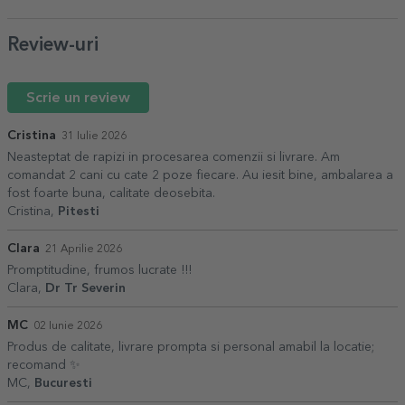
Review-uri
Scrie un review
Cristina
31 Iulie 2026
Neasteptat de rapizi in procesarea comenzii si livrare. Am
comandat 2 cani cu cate 2 poze fiecare. Au iesit bine, ambalarea a
fost foarte buna, calitate deosebita.
Cristina,
Pitesti
Clara
21 Aprilie 2026
Promptitudine, frumos lucrate !!!
Clara,
Dr Tr Severin
MC
02 Iunie 2026
Produs de calitate, livrare prompta si personal amabil la locatie;
recomand ✨️
MC,
Bucuresti