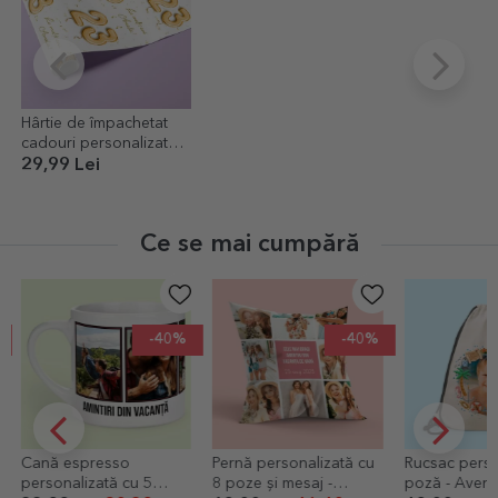
Hârtie de împachetat
cadouri personalizată
cu text - Baloane pentru
29,99 Lei
tine
Ce se mai cumpără
-40%
-20%
Pernă personalizată cu
Rucsac personalizat cu
Printare poze 
8 poze și mesaj -
poză - Aventură
premium - fo