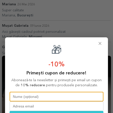
Mariana
26 Mai 2026
Super calitate
Mariana,
București
Mușat Gabriela
09 Iunie 2026
Aici găsești cadoul potrivit personalizat
Mușat Gabriela,
Mioveni
×
Gabriel
🎁
23 Mai 2026
Serviciu de calitate,la un preț corect
-10%
Primești cupon de reducere!
Abonează-te la newsletter și primești pe email un cupon
de
10% reducere
pentru produsele personalizate.