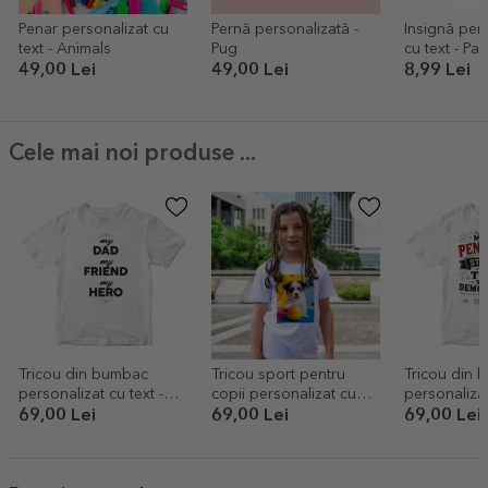
Penar personalizat cu
Pernă personalizată -
Insignă per
text - Animals
Pug
cu text - Pa
49,00 Lei
49,00 Lei
8,99 Lei
Cele mai noi produse ...
Tricou din bumbac
Tricou sport pentru
Tricou din 
personalizat cu text -
copii personalizat cu
personalizat
My person
poză portret
Pensionar, șt
69,00 Lei
69,00 Lei
69,00 Lei