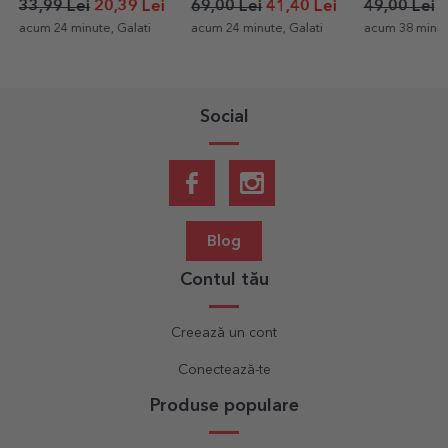
format mare
10x10cm
69,00 Lei
41,40 Lei
49,00 Lei
39,20 Lei
1,80 Lei
acum 24 minute, Galati
acum 38 minute, Timis
acum 38 minut
Social
Blog
Contul tău
Creează un cont
Conectează-te
Produse populare