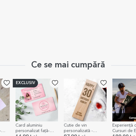
Ce se mai cumpără
EXCLUSIV
Card aluminiu
Cutie de vin
Experiență 
-
personalizat față-
personalizată -
Cursuri de E