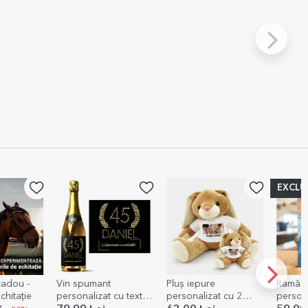
EXCLU
cadou -
Vin spumant
Pluș iepure
Ramă f
chitație
personalizat cu text
personalizat cu 2
person