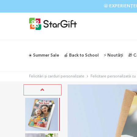
🤩 EXPERIENȚ
☀️ Summer Sale
🍎 Back to School
⚡️ Noutăți
🎁 C
Felicitări și carduri personalizate
Felicitare personalizată cu 