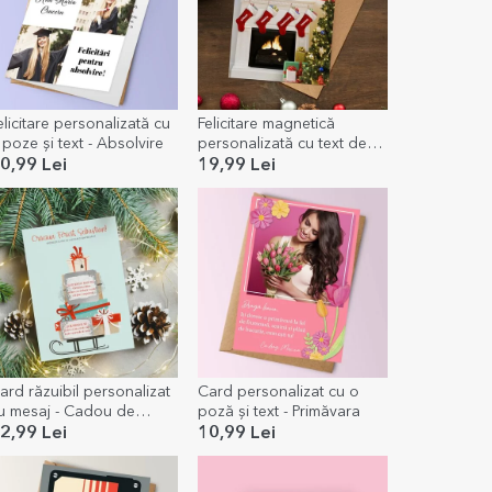
elicitare personalizată cu
Felicitare magnetică
3 poze și text - Absolvire
personalizată cu text de
Crăciun - Șosete pe
0,99 Lei
19,99 Lei
șemineu
ard răzuibil personalizat
Card personalizat cu o
u mesaj - Cadou de
poză și text - Primăvara
răciun
2,99 Lei
10,99 Lei