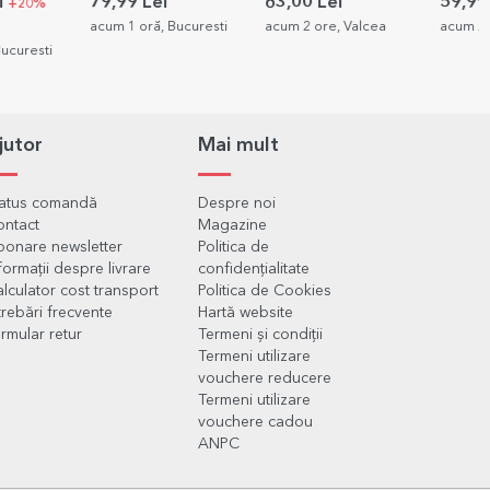
pentru zi de naștere -
poze și text
poză p
i
79,99 Lei
63,00 Lei
59,99
+20%
Gold
acum 1 oră, Bucuresti
acum 2 ore, Valcea
acum 2 
Bucuresti
jutor
Mai mult
tatus comandă
Despre noi
ontact
Magazine
onare newsletter
Politica de
formații despre livrare
confidențialitate
lculator cost transport
Politica de Cookies
trebări frecvente
Hartă website
rmular retur
Termeni și condiții
Termeni utilizare
vouchere reducere
Termeni utilizare
vouchere cadou
ANPC