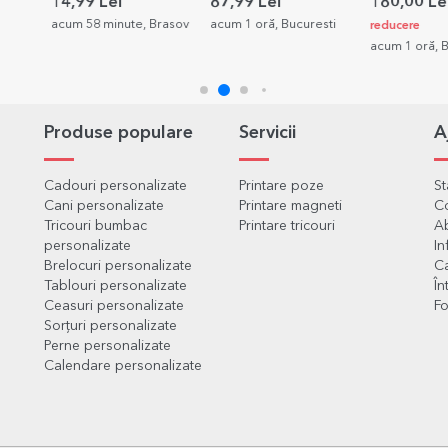
verso cu o poză și
HAPPY BIRTHDAY
14,99 Lei
87,99 Lei
180,00 Le
text - Passenger
acum 58 minute, Brasov
acum 1 oră, Bucuresti
reducere
Princess
acum 1 oră, 
Produse populare
Servicii
A
Cadouri personalizate
Printare poze
S
Cani personalizate
Printare magneti
C
Tricouri bumbac
Printare tricouri
Ab
personalizate
In
Brelocuri personalizate
Ca
Tablouri personalizate
În
Ceasuri personalizate
Fo
Sorțuri personalizate
Perne personalizate
Calendare personalizate