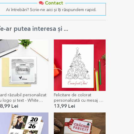
Contact
Ai întrebări? Scrie-ne aici și îți răspundem rapid.
e-ar putea interesa și ...
ard răzuibil personalizat
Felicitare de colorat
u logo și text - White
personalizată cu mesaj de
elcome
Crăciun
8,99 Lei
13,99 Lei