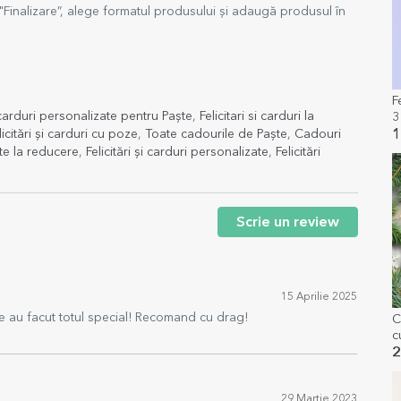
"Finalizare”, alege formatul produsului și adaugă produsul în
F
i carduri personalizate pentru Paște
,
Felicitari si carduri la
licitări și carduri cu poze
,
Toate cadourile de Paște
,
Cadouri
1
te la reducere
,
Felicitări și carduri personalizate
,
Felicitări
Scrie un review
15 Aprilie 2025
ate au facut totul special! Recomand cu drag!
C
c
C
2
29 Martie 2023