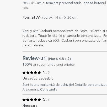
Pasul 8:
Cum ai terminat personalizările, apasă butonul 
coș.
Format A5
(aprox. 14 cm X 20 cm)
Vezi și alte
Cadouri personalizate de Paște
,
Felicitări ș
reducere
,
Toate felicitările și cardurile personalizate
,
Fe
de Paște reduse cu 60%
,
Cadouri personalizate de Paș
personalizate
.
Review-uri
(Notă
4.8
/ 5
)
100%
ar recomanda unui prieten
5
/ 5
Un cadou deosebit
Sunt foarte mulțumită de achiziție! Detaliile personaliz
Alexandra,
Constanța
5
/ 5
Necesara