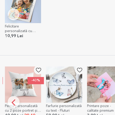
Felicitare
personalizată cu
poză - Un Paște
10,99 Lei
Fericit!
-40%
Pernă personalizată
Farfurie personalizată
Printare poze -
cu 2 poze portret și
cu text - Fluturi
calitate premium 