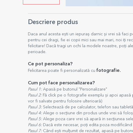
Descriere produs
Daca anul acesta ești un iepuraș darnic și vrei să faci p
pentru cei dragi, fie ei copii mici sau mai mari, noi iți r
felicitare! Dacă tragi un ochi la modele noastre, poți a
perioade.
Ce pot personaliza?
fotografie.
Felicitarea poate fi personalizată cu
Cum pot face personalizarea?
Pasul 1:
Apasă pe butonul "Personalizare"
Pasul 2
: Fă click pe o fotografie exemplu și apoi apasă
vor fi salvate pentru folosire ulterioară)
Pasul 3:
Selectează de pe calculator, telefon sau tabletă
Pasul 4:
Alege o secțiune din produs unde vrei să foloș
Pasul 5:
Alege poza care vrei să apară in secțiunea sele
Pasul 6:
Dacă este necesar, poți edita poza modificând 
Pasul 7:
Când ești mulțumit de rezultat, apasă pe butonu