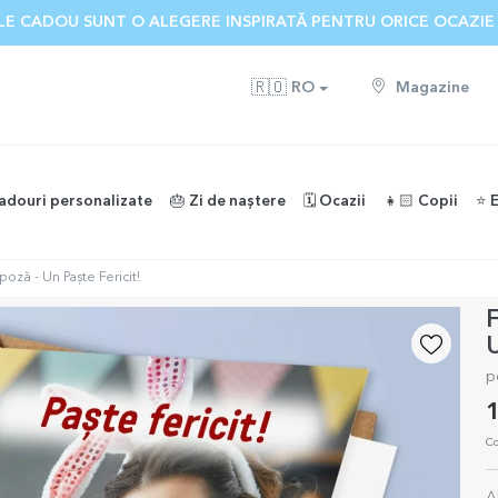
ELE CADOU SUNT O ALEGERE INSPIRATĂ PENTRU ORICE OCAZIE
🇷🇴
RO
Magazine
adouri personalizate
🎂 Zi de naștere
🗓️ Ocazii
👧🏻 Copii
⭐️ 
poză - Un Paște Fericit!
F
U
p
1
Co