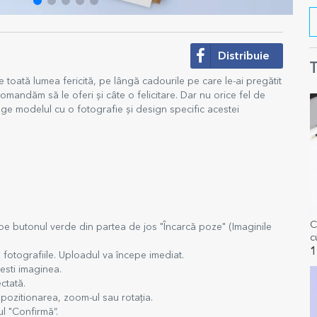
Distribuie
T
e toată lumea fericită, pe lângă cadourile pe care le-ai pregătit
ecomandăm să le oferi și câte o felicitare. Dar nu orice fel de
lege modelul cu o fotografie și design specific acestei
C
 pe butonul verde din partea de jos "Încarcă poze" (Imaginile
c
W
1
 fotografiile. Uploadul va începe imediat.
esti imaginea.
ctată.
pozitionarea, zoom-ul sau rotația.
l "Confirmă”.