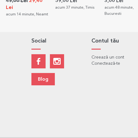
text
format 10x15cm
49,00 Lei
29,40
59,00 Lei
3,00 Lei
Lei
acum 37 minute, Timis
acum 48 minute,
Bucuresti
acum 14 minute, Neamt
Social
Contul tău
Creează un cont
Conectează-te
Blog