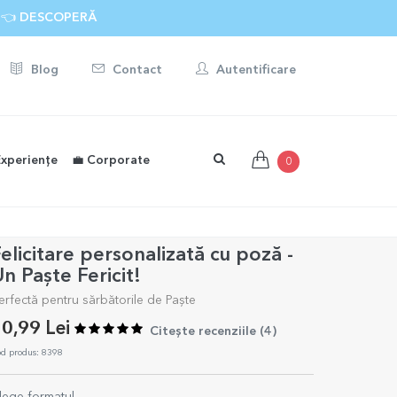
 👈 DESCOPERĂ
Blog
Contact
Autentificare
Experiențe
💼 Corporate
0
elicitare personalizată cu poză -
n Paște Fericit!
erfectă pentru sărbătorile de Paște
0,99 Lei
Citește recenziile (
4
)
d produs: 8398