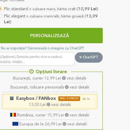
lege formatul
Plic standard »
(
10,99
Lei
)
culoare maro, hârtie craft
Plic elegant »
(
13,99
culoare crem/alb, hârtie groasă
Lei
)
PERSONALIZEAZĂ
Nu ai inspirație? Generează o imagine cu ChatGPT
✨ ChatGPT
Opțiuni livrare
București, curier 12,99 Lei
vezi detalii
București, ridicare personală
vezi detalii
Easybox / FANbox
MAI COMOD
de la
13,00 Lei
vezi detalii
România, curier 15,99 Lei
vezi detalii
Europa de la 26,99 Lei
vezi detalii