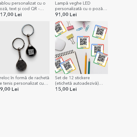
ablou personalizat cu o
Lampă veghe LED
oză, text și cod QR -
personalizată cu o poză și
elodia noastră
cod QR - Melodia noastră
17,00 Lei
91,00 Lei
reloc în formă de rachetă
Set de 12 stickere
e tenis personalizat cu
(etichetă autoadezivă)
od QR - Adaugă
personalizate cu text și
9,00 Lei
15,00 Lei
ontactul
cod QR - Review us