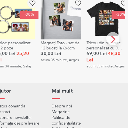
-30%
-30%
onalizat
Magneți Foto - set de
Tricou din bumbac
Mini ta
12 bucăți la 6x6cm
personalizat cu 9
ciocola
fotografii
person
25,20
30,00 Lei
69,00 Lei
48,30
9,99 L
grafica
Lei
acum 35 minute, Arges
acum 35
te, Salaj
acum 35 minute, Arges
jutor
Mai mult
tatus comandă
Despre noi
ontact
Magazine
onare newsletter
Politica de
formații despre livrare
confidențialitate