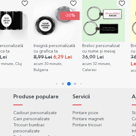
-30%
ată
Insignă personalizată
Breloc personalizat
Breloc pers
cu grafica ta
cu nume și mesaj
cu 2 poze
8,99 Lei
6,29 Lei
36,00 Lei
36,00 Lei
Lei
uj
acum 30 minute,
acum 32 minute,
Bulgaria
Calarasi
acum 34 minu
Produse populare
Servicii
A
Cadouri personalizate
Printare poze
S
Cani personalizate
Printare magneti
C
Tricouri bumbac
Printare tricouri
Ab
personalizate
In