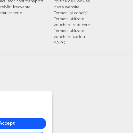
lculator cost transport
Politica de Cookies
trebări frecvente
Hartă website
rmular retur
Termeni și condiții
Termeni utilizare
vouchere reducere
Termeni utilizare
vouchere cadou
ANPC
Accept