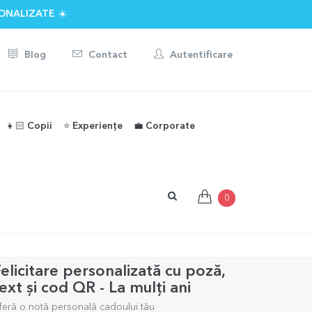
ONALIZATE ☀️
Blog
Contact
Autentificare
👧🏻 Copii
⭐️ Experiențe
💼 Corporate
0
elicitare personalizată cu poză,
ext și cod QR - La mulți ani
feră o notă personală cadoului tău