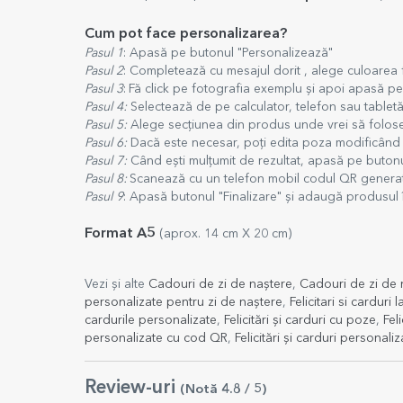
Cum pot face personalizarea?
Pasul 1
: Apasă pe butonul "Personalizează"
Pasul 2
: Completează cu mesajul dorit , alege culoarea
Pasul 3
:
Fă click pe fotografia exemplu și apoi apasă p
Pasul 4:
Selectează de pe calculator, telefon sau tabletă 
Pasul 5:
Alege secțiunea din produs unde vrei să folose
Pasul 6:
Dacă este necesar, poți edita poza modificând 
Pasul 7:
Când ești mulțumit de rezultat, apasă pe buton
Pasul 8:
Scanează cu un telefon mobil codul QR generat 
Pasul 9
: Apasă butonul "Finalizare" și adaugă produsul 
Format A5
(aprox. 14 cm X 20 cm)
Vezi și alte
Cadouri de zi de naștere
,
Cadouri de zi de 
personalizate pentru zi de naștere
,
Felicitari si carduri
cardurile personalizate
,
Felicitări și carduri cu poze
,
Fel
personalizate cu cod QR
,
Felicitări și carduri personaliz
Review-uri
(Notă
4.8
/ 5
)