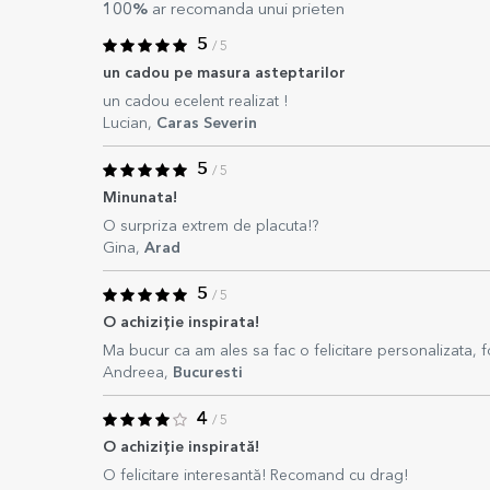
100%
ar recomanda unui prieten
5
/ 5
un cadou pe masura asteptarilor
un cadou ecelent realizat !
Lucian,
Caras Severin
5
/ 5
Minunata!
O surpriza extrem de placuta!?
Gina,
Arad
5
/ 5
O achiziție inspirata!
Ma bucur ca am ales sa fac o felicitare personalizata, fo
Andreea,
Bucuresti
4
/ 5
O achiziție inspirată!
O felicitare interesantă! Recomand cu drag!