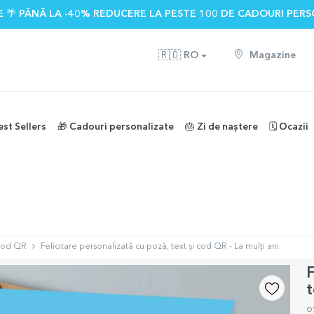
 🌴 PÂNĂ LA -40% REDUCERE LA PESTE 100 DE CADOURI PERS
🇷🇴
RO
Magazine
est Sellers
🎁 Cadouri personalizate
🎂 Zi de naștere
🗓️ Ocazii
 cod QR
Felicitare personalizată cu poză, text și cod QR - La mulți ani
F
t
o