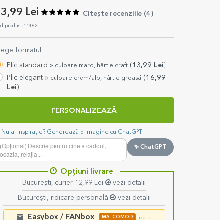
3,99 Lei
Citește recenziile (
4
)
d produs: 11462
lege formatul
Plic standard »
(
13,99
Lei
)
culoare maro, hârtie craft
Plic elegant »
(
16,99
culoare crem/alb, hârtie groasă
Lei
)
PERSONALIZEAZĂ
Nu ai inspirație? Generează o imagine cu ChatGPT
✨ ChatGPT
Opțiuni livrare
București, curier 12,99 Lei
vezi detalii
București, ridicare personală
vezi detalii
Easybox / FANbox
MAI COMOD
de la