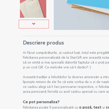
Descriere produs
Ai făcut cumpărăturile, ai cadoul luat, totul este pregătit, 
Felicitarea personalizată de la StarGift are această nota
să se simtă și mai specială datorită faptului că o poți p
și un cod QR. Ce melodie vrei să îi dedici? :)
Această tradiție a felicitărilor la diverse aniversări a i
lipsește nimeni de ele fie că este vorba de o zi de nașt
ce cadou alegi să îi faci persoanei respective, o felici
acea persoană fericită cu acel cadou special cu care a
Ce pot personaliza?
o poză,
text
c
Felicitarea poate fi personalizată cu
și