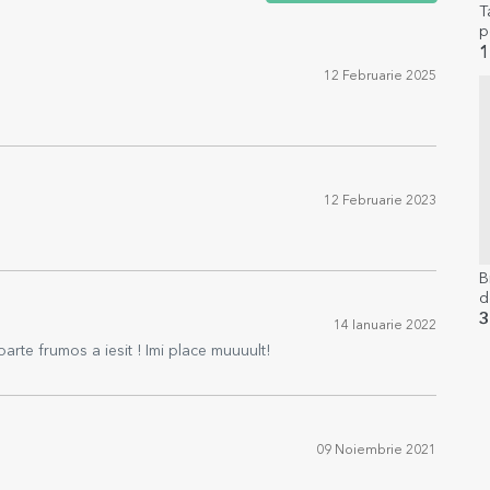
T
p
M
1
12 Februarie 2025
12 Februarie 2023
B
d
c
3
14 Ianuarie 2022
c
arte frumos a iesit ! Imi place muuuult!
09 Noiembrie 2021