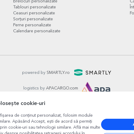
Brelocuri personalizate
Ca
Tablouri personalizate
În
Ceasuri personalizate
Fo
Sorțuri personalizate
Perne personalizate
Calendare personalizate
powered by
SMARTLY.ro
logistics by
APACARGO.com
olosește cookie-uri
fișarea de conținut personalizat, folosim module
milare. Apăsând Accept, ești de acord să permiți
prin cookie-uri sau tehnologii similare. Află mai multe
iv despre posibilitatea retragerii acordului în