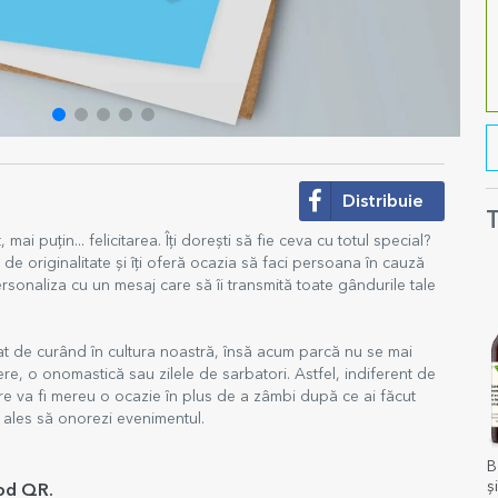
Distribuie
T
mai puțin... felicitarea. Îți dorești să fie ceva cu totul special?
 de originalitate și îți oferă ocazia să faci persoana în cauză
ersonaliza cu un mesaj care să îi transmită toate gândurile tale
ntrat de curând în cultura noastră, însă acum parcă nu se mai
ere, o onomastică sau zilele de sarbatori. Astfel, indiferent de
tare va fi mereu o ocazie în plus de a zâmbi după ce ai făcut
i ales să onorezi evenimentul.
B
ș
od QR.