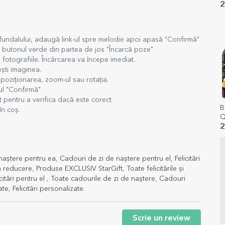
2
 fundalului, adaugă link-ul spre melodie apoi apasă "Confirmă"
e butonul verde din partea de jos "Încarcă poze"
fotografiile. Încărcarea va începe imediat.
ști imaginea.
poziționarea, zoom-ul sau rotația.
ul "Confirmă"
pentru a verifica dacă este corect
B
în coș.
Q
2
naștere pentru ea
,
Cadouri de zi de naștere pentru el
,
Felicitări
 la reducere
,
Produse EXCLUSIV StarGift
,
Toate felicitările și
icitări pentru el
,
Toate cadourile de zi de naștere
,
Cadouri
ate
,
Felicitări personalizate
.
Scrie un review