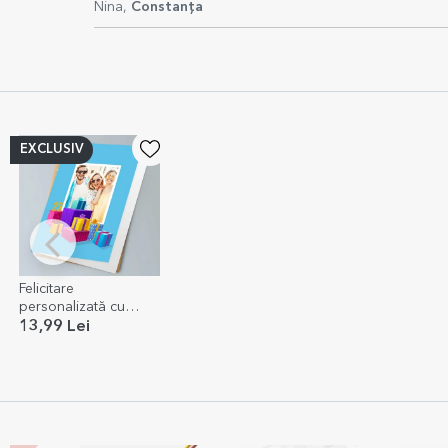
Nina,
Constanța
EXCLUSIV
Felicitare
personalizată cu
poză, text și cod QR -
13,99 Lei
La mulți ani