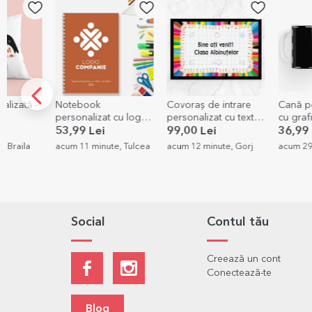
Notebook
Covoraș de intrare
Cană personaliz
personalizat cu logo
personalizat cu text -
cu grafica ta
și tagline
Școală
53,99 Lei
99,00 Lei
36,99 Lei
acum 11 minute, Tulcea
acum 12 minute, Gorj
acum 29 minute, Cl
Social
Contul tău
Creează un cont
Conectează-te
Blog