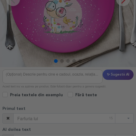
✨ Sugestii AI
Acest text nu va apărea pe produs. Este folosit doar pentru a genera sugestii.
Preia textele din exemplu
Fără texte
Primul text
15
Al doilea text