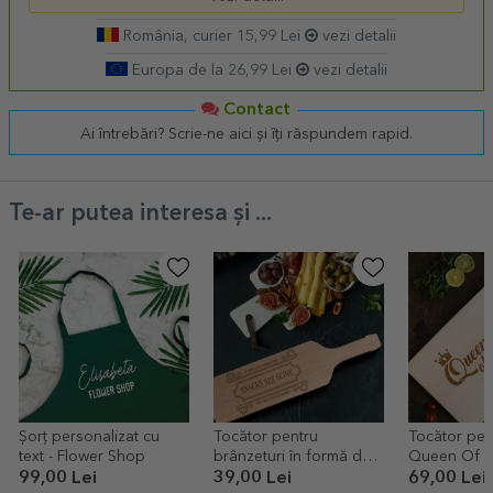
România, curier 15,99 Lei
vezi detalii
Europa de la 26,99 Lei
vezi detalii
Contact
Ai întrebări? Scrie-ne aici și îți răspundem rapid.
Te-ar putea interesa și ...
Șorț personalizat cu
Tocător pentru
Tocător pers
text - Flower Shop
brânzeturi în formă de
Queen Of T
sticlă personalizat -
99,00 Lei
39,00 Lei
69,00 Lei