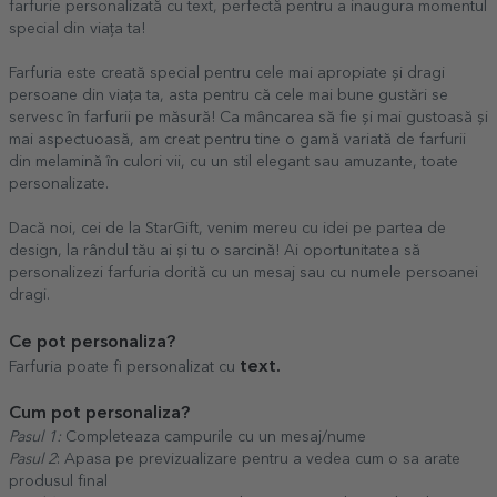
farfurie personalizată cu text, perfectă pentru a inaugura momentul
special din viața ta!
Farfuria este creată special pentru cele mai apropiate și dragi
persoane din viața ta, asta pentru că cele mai bune gustări se
servesc în farfurii pe măsură! Ca mâncarea să fie și mai gustoasă și
mai aspectuoasă, am creat pentru tine o gamă variată de farfurii
din melamină în culori vii, cu un stil elegant sau amuzante, toate
personalizate.
Dacă noi, cei de la StarGift, venim mereu cu idei pe partea de
design, la rândul tău ai și tu o sarcină! Ai oportunitatea să
personalizezi farfuria dorită cu un mesaj sau cu numele persoanei
dragi.
Ce pot personaliza?
text.
Farfuria poate fi personalizat cu
Cum pot personaliza?
Pasul 1:
Completeaza campurile cu un mesaj/nume
Pasul 2
: Apasa pe previzualizare pentru a vedea cum o sa arate
produsul final