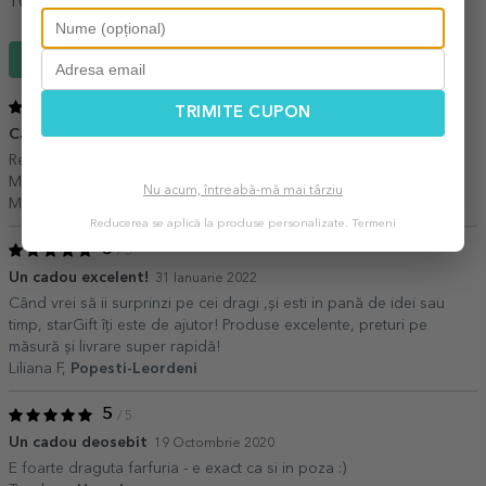
100%
ar recomanda unui prieten
Scrie un review
5
/ 5
TRIMITE CUPON
Cadou pt cineva drag
16 Noiembrie 2024
Reacția nepotelei mele spune totul.Super încântă și fericită.
Mulțumesc Stargift. Recomand cu drag!!
Nu acum, întreabă-mă mai târziu
Mihaela Alecu,
Draganeasca Giurgiu
Reducerea se aplică la produse personalizate.
Termeni
5
/ 5
Un cadou excelent!
31 Ianuarie 2022
Când vrei să ii surprinzi pe cei dragi ,și esti in pană de idei sau
timp, starGift îți este de ajutor! Produse excelente, preturi pe
măsură și livrare super rapidă!
Liliana F,
Popesti-Leordeni
5
/ 5
Un cadou deosebit
19 Octombrie 2020
E foarte draguta farfuria - e exact ca si in poza :)