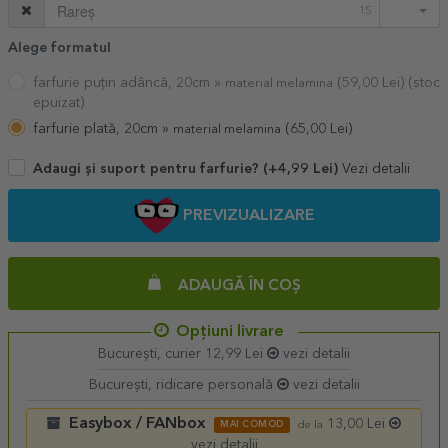
15
Alege formatul
farfurie puțin adâncă, 20cm »
(
59,00
Lei) (stoc
material melamina
epuizat)
farfurie plată, 20cm »
(
65,00
Lei)
material melamina
Vezi detalii
Adaugi și suport pentru farfurie? (+4,99 Lei)
PREVIZUALIZARE
ADAUGĂ ÎN COȘ
Opțiuni livrare
București, curier 12,99 Lei
vezi detalii
București, ridicare personală
vezi detalii
Easybox / FANbox
13,00 Lei
MAI COMOD
de la
vezi detalii