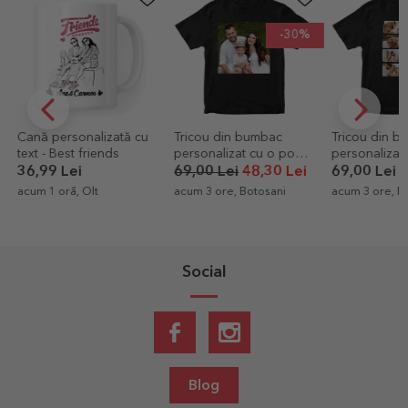
-30%
Cană personalizată cu
Tricou din bumbac
Tricou din b
text - Best friends
personalizat cu o poză
personalizat
pătrată
și text - LOV
36,99 Lei
69,00 Lei
48,30 Lei
69,00 Lei
acum 1 oră, Olt
acum 3 ore, Botosani
acum 3 ore, B
Social
Blog