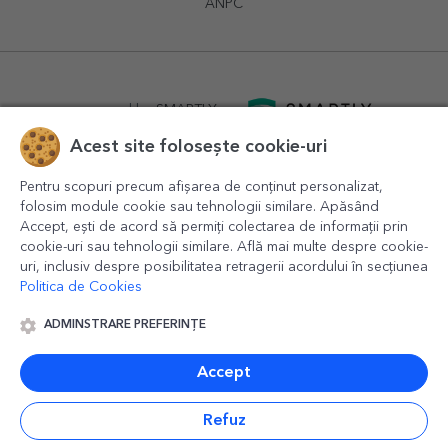
ANPC
powered by
SMARTLY.ro
Acest site folosește cookie-uri
logistics by
APACARGO.com
Pentru scopuri precum afișarea de conținut personalizat,
folosim module cookie sau tehnologii similare. Apăsând
Accept, ești de acord să permiți colectarea de informații prin
cookie-uri sau tehnologii similare. Află mai multe despre cookie-
uri, inclusiv despre posibilitatea retragerii acordului în secțiunea
Politica de Cookies
ADMINSTRARE PREFERINȚE
© 2016-2026
StarGift
Romania,
București
, strada
Copilului
nr. 6-12, parter
,
Sector 1
, cod postal
012178
,
email:
contact@stargift.ro
Accept
www.stargift.ro
STARGIFT SRL
, cod fiscal
40077992
Refuz
Plată rapidă prin