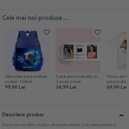
Snacks
Cele mai noi produse ...
Ghiozdan personalizat
Cană personalizată cu
Tricou din 
cu text - Fotbal
2 poze și text
personaliza
poze și mes
99,00 Lei
36,99 Lei
69,00 Lei
ani
Descriere produs
Dacă vrei să oferi un plus decorativ mesei, poți opta pentru o