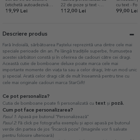
(etichetă autoadezivă)
22 de poze și text -
cu text - Fot
personalizate pentru
BUNICI
19,99 Lei
112,00 Lei
99,00 Lei
grădiniță / școală
Descriere produs
Fară îndoială, sărbătoarea Paștelui reprezintă una dintre cele mai
speciale perioade din an. Pe lângă tradițiile superbe, frumusețea
acestei sărbători constă și în oferirea de cadouri către cei dragi.
Această cutie de bomboane deluxe poate marca cele mai
importante momente din viața ta sau a celor dragi, într-un mod unic
și special. Arată celor dragi cât de mult înseamnă pentru tine cu
cele mai originale cadouri marca StarGift!
Ce pot personaliza?
text
poză
.
Cutia de bomboane poate fi personalizată cu
și
Cum pot face personalizarea?
Pasul 1
: Apasă pe butonul "Personalizează"
Pasul 2
: Fă click pe fotografia exemplu și apoi apasă pe butonul
verde din partea de jos "Încarcă poze" (Imaginile vor fi salvate
pentru folosire ulterioară)