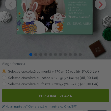
Alege formatul
Selecție ciocolată cu mentă »
(
85,00
Lei
)
170 gr (26 bucăți)
Selecție ciocolată cu cafea »
(
85,00
Lei
)
170 gr (26 bucăți)
Selecție ciocolată cu fructe »
(
88,00
Lei
)
200 gr (24 bucăți)
PERSONALIZEAZĂ
Nu ai inspirație? Generează o imagine cu ChatGPT