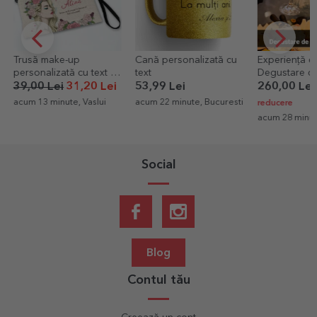
Trusă make-up
Cană personalizată cu
Experiență ca
personalizată cu text -
text
Degustare de
Floral beauty
pentru 2 per
39,00 Lei
31,20 Lei
53,99 Lei
260,00 Le
turul cramei
acum 13 minute, Vaslui
acum 22 minute, Bucuresti
reducere
Budureasca
acum 28 minut
Social
Blog
Contul tău