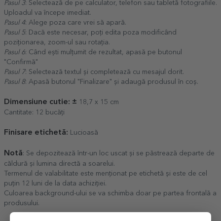
Pasul 3
: Selectează de pe calculator, telefon sau tabletă fotografiile.
Uploadul va începe imediat.
Pasul 4
: Alege poza care vrei să apară.
Pasul 5
: Dacă este necesar, poți edita poza modificând
poziționarea, zoom-ul sau rotația.
Pasul 6
: Când ești mulțumit de rezultat, apasă pe butonul
"Confirmă"
Pasul 7
: Selectează textul și completează cu mesajul dorit.
Pasul 8
: Apasă butonul "Finalizare" și adaugă produsul în coș.
Dimensiune cutie: ±
18,7 x 15 cm
Cantitate: 12 bucăți
Finisare etichetă:
Lucioasă
Notă
: Se depozitează într-un loc uscat și se păstrează departe de
căldură și lumina directă a soarelui.
Termenul de valabilitate este menționat pe etichetă și este de cel
puțin 12 luni de la data achiziției.
Culoarea background-ului se va schimba doar pe partea frontală a
produsului.