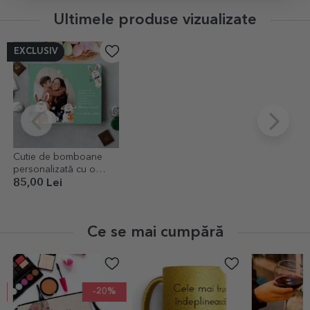
Ultimele produse vizualizate
EXCLUSIV
Cutie de bomboane
personalizată cu o
poză și mesaj - Iepuraș
85,00 Lei
Ce se mai cumpără
-20%