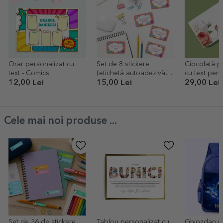
Orar personalizat cu
Set de 8 stickere
Ciocolată p
text - Comics
(etichetă autoadezivă)
cu text pent
personalizate pentru
12,00 Lei
15,00 Lei
29,00 Lei
școală cu text - Back to
school
Cele mai noi produse ...
Set de 36 de stickere
Tablou personalizat cu
Ghiozdan pe