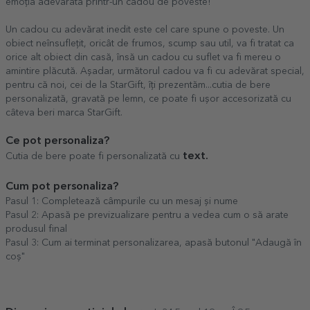
emoția adevărată printr-un cadou de poveste!
Un cadou cu adevărat inedit este cel care spune o poveste. Un
obiect neînsuflețit, oricât de frumos, scump sau util, va fi tratat ca
orice alt obiect din casă, însă un cadou cu suflet va fi mereu o
amintire plăcută. Așadar, următorul cadou va fi cu adevărat special,
pentru că noi, cei de la StarGift, îți prezentăm...cutia de bere
personalizată, gravată pe lemn, ce poate fi ușor accesorizată cu
câteva beri marca StarGift.
Ce pot personaliza?
text.
Cutia de bere poate fi personalizată cu
Cum pot personaliza?
Pasul 1: Completează câmpurile cu un mesaj și nume
Pasul 2: Apasă pe previzualizare pentru a vedea cum o să arate
produsul final
Pasul 3: Cum ai terminat personalizarea, apasă butonul "Adaugă în
coș"