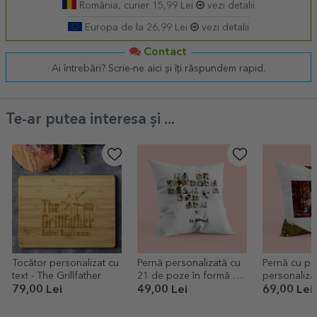
România, curier 15,99 Lei
vezi detalii
Europa de la 26,99 Lei
vezi detalii
Contact
Ai întrebări? Scrie-ne aici și îți răspundem rapid.
Te-ar putea interesa și ...
Tocător personalizat cu
Pernă personalizată cu
Pernă cu pa
text - The Grillfather
21 de poze în formă de
personaliza
inimă și text
79,00 Lei
49,00 Lei
69,00 Lei