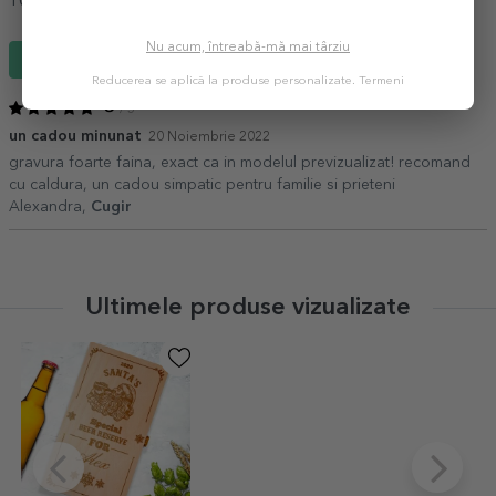
100%
ar recomanda unui prieten
Nu acum, întreabă-mă mai târziu
Scrie un review
Reducerea se aplică la produse personalizate.
Termeni
5
/ 5
un cadou minunat
20 Noiembrie 2022
gravura foarte faina, exact ca in modelul previzualizat! recomand
cu caldura, un cadou simpatic pentru familie si prieteni
Alexandra,
Cugir
Ultimele produse vizualizate