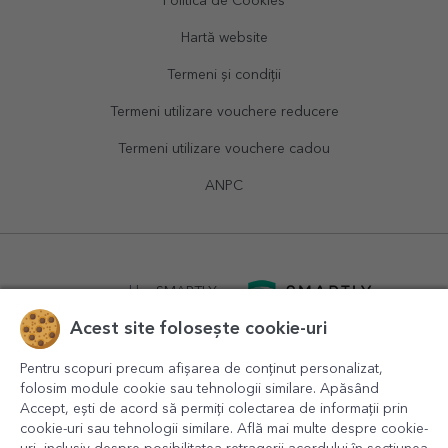
Politica de Cookies
Hartă website
Termeni și condiții
Termeni utilizare vouchere reducere
Termeni utilizare vouchere cadou
ANPC
powered by
SMARTLY.ro
Acest site folosește cookie-uri
logistics by
APACARGO.com
Pentru scopuri precum afișarea de conținut personalizat,
folosim module cookie sau tehnologii similare. Apăsând
Accept, ești de acord să permiți colectarea de informații prin
cookie-uri sau tehnologii similare. Află mai multe despre cookie-