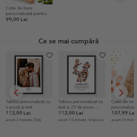
Cutie de bere
personalizată pentru
trei sticle - Moș Crăciun
99,00 Lei
Ce se mai cumpără
Tablou personalizat cu
Tablou personalizat cu
Cutie de vin
o poză și text
text și 29 de poze -
personalizat
Dad and baby
pentru anive
112,00 Lei
112,00 Lei
107,99 Lei
căsătoriei
acum 2 minute, Dolj
acum 10 minute, Vrancea
acum 16 minut