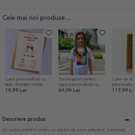
Cele mai noi produse ...
Card personalizat cu
Tricou sport pentru
Cutie de vin
text - Invitație nuntă
copii personalizat cu
personalizat
poză portret
Pensionar
10,99 Lei
69,00 Lei
117,99 Le
Descriere produs
Un cadou perfect pentru un iubitor de bere adevărat. Surprinde