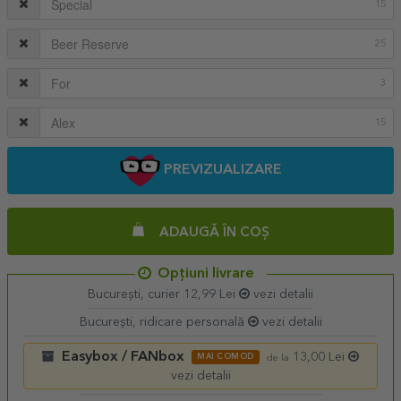
15
25
3
15
PREVIZUALIZARE
ADAUGĂ ÎN COȘ
Opțiuni livrare
București, curier 12,99 Lei
vezi detalii
București, ridicare personală
vezi detalii
Easybox / FANbox
13,00 Lei
MAI COMOD
de la
vezi detalii