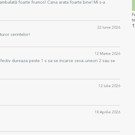
mbalată foarte frumos! Cana arata foarte bine! Mi s-a
F
t
h
1
22 Iunie 2026
uror cerintelor!
12 Martie 2026
 Efectiv dureaza peste 1 s sa se incarce ceva..uneori 2 sau se
12 Iulie 2026
18 Aprilie 2026