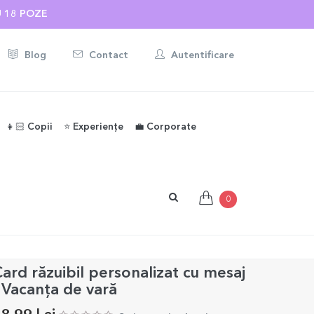
U 18 POZE
Blog
Contact
Autentificare
👧🏻 Copii
⭐️ Experiențe
💼 Corporate
0
ard răzuibil personalizat cu mesaj
 Vacanța de vară