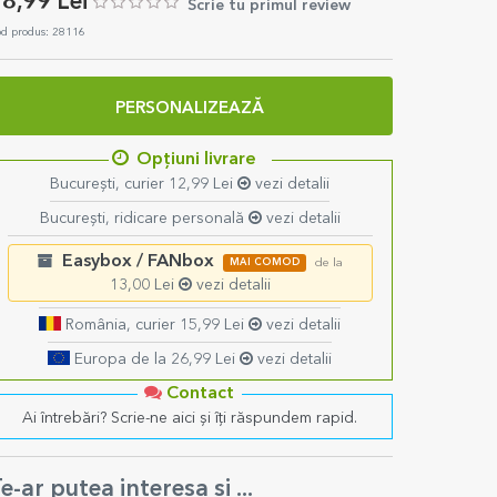
8,99 Lei
Scrie tu primul review
d produs: 28116
PERSONALIZEAZĂ
Opțiuni livrare
București, curier 12,99 Lei
vezi detalii
București, ridicare personală
vezi detalii
Easybox / FANbox
MAI COMOD
de la
13,00 Lei
vezi detalii
România, curier 15,99 Lei
vezi detalii
Europa de la 26,99 Lei
vezi detalii
Contact
Ai întrebări? Scrie-ne aici și îți răspundem rapid.
e-ar putea interesa și ...