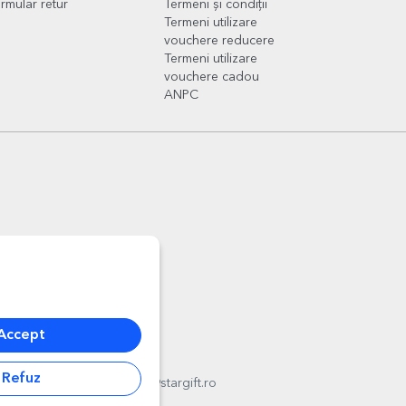
rmular retur
Termeni și condiții
Termeni utilizare
vouchere reducere
Termeni utilizare
vouchere cadou
ANPC
Accept
Refuz
l
012178
,
email:
contact@stargift.ro