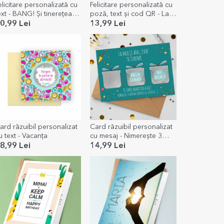
elicitare personalizată cu
Felicitare personalizată cu
ext - BANG! Și tinerețea
poză, text și cod QR - La
ispare
mulți ani
0,99 Lei
13,99 Lei
ard răzuibil personalizat
Card răzuibil personalizat
u text - Vacanța
cu mesaj - Nimerește 3
cadouri și câștigă
8,99 Lei
14,99 Lei