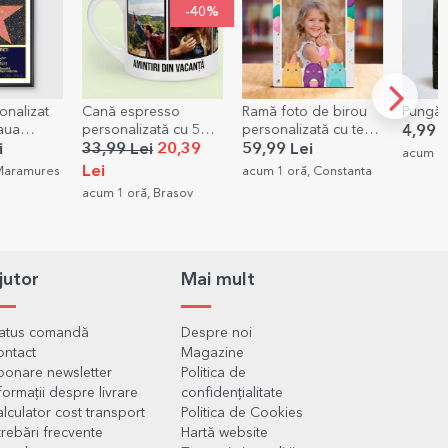
-40%
onalizat
Cană espresso
Ramă foto de birou
Pungă 
eaua
personalizată cu 5
personalizată cu text
4,99 L
i pentru
poze și text - Amintiri
și o poză - La mulți
i
33,99 Lei
20,39
59,99 Lei
acum 1 
ani!
Lei
 Maramures
acum 1 oră, Constanta
acum 1 oră, Brasov
jutor
Mai mult
tatus comandă
Despre noi
ontact
Magazine
onare newsletter
Politica de
formații despre livrare
confidențialitate
lculator cost transport
Politica de Cookies
trebări frecvente
Hartă website