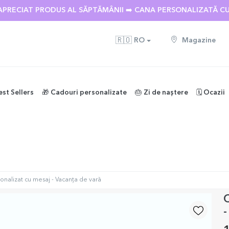
APRECIAT PRODUS AL SĂPTĂMÂNII ➡️ CANA PERSONALIZATĂ C
🇷🇴
RO
Magazine
est Sellers
🎁 Cadouri personalizate
🎂 Zi de naștere
🗓️ Ocazii
sonalizat cu mesaj - Vacanța de vară
C
-