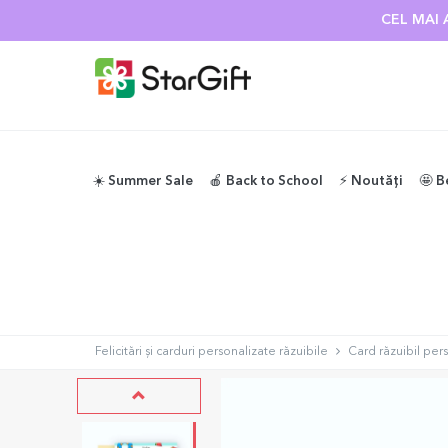
CEL MAI 
☀️ Summer Sale
🍎 Back to School
⚡️ Noutăți
🤩 B
Felicitări și carduri personalizate răzuibile
Card răzuibil per