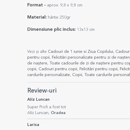
Format -
aprox. 9,8 x 9,8 cm
Material:
hârtie 250gr
Dimensiune plic inclus:
13x13 cm
Vezi și alte
Cadouri de 1 iunie si Ziua Copilului
,
Cadouri
pentru copii
,
Felicitări personalizate pentru zi de nașter
de naștere
,
Toate cadourile de zi de naștere pentru cop
copii
,
Cadouri pentru copii
,
Felicitări pentru copii
,
Felici
cardurile personalizate
,
Copii
,
Toate cardurile personal
Review-uri
Alíz Luncan
Super Profi a fost tot
Alíz Luncan,
Oradea
Larisa