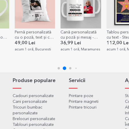
Pernă personalizată
Cană personalizată
Tablou pers
 o
cu o poză, text și cod
cu poză și mesaj -
cu text - St
QR - Melodia noastră
Pensionare
recunoștințe
49,00 Lei
36,99 Lei
112,00 Le
pensionare
acum 1 oră, Bucuresti
acum 1 oră, Maramures
acum 1 oră,
Produse populare
Servicii
A
Cadouri personalizate
Printare poze
S
Cani personalizate
Printare magneti
C
Tricouri bumbac
Printare tricouri
Ab
personalizate
In
Brelocuri personalizate
Ca
Tablouri personalizate
În