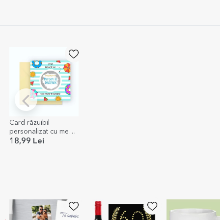
Card răzuibil
personalizat cu mesaj
- Vacanța de vară
18,99 Lei