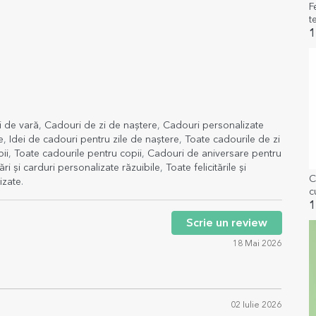
F
t
d
1
 de vară
,
Cadouri de zi de naștere
,
Cadouri personalizate
e
,
Idei de cadouri pentru zile de naștere
,
Toate cadourile de zi
ii
,
Toate cadourile pentru copii
,
Cadouri de aniversare pentru
tări și carduri personalizate răzuibile
,
Toate felicitările și
C
izate
.
c
1
Scrie un review
18 Mai 2026
02 Iulie 2026