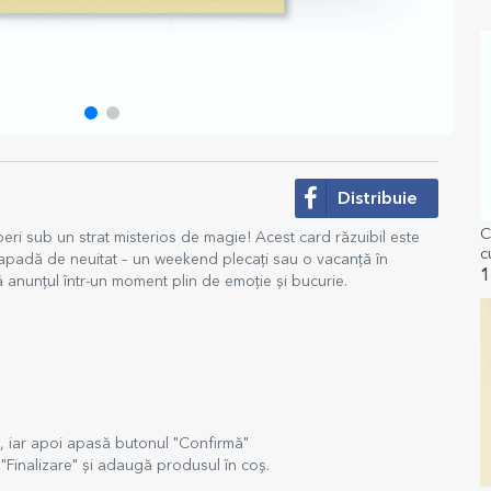
Distribuie
C
eri sub un strat misterios de magie! Acest card răzuibil este
c
apadă de neuitat – un weekend plecați sau o vacanță în
1
ă anunțul într-un moment plin de emoție și bucurie.
t, iar apoi apasă butonul "Confirmă"
Finalizare" și adaugă produsul în coș.