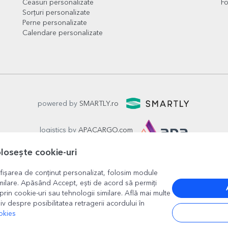
Ceasuri personalizate
Fo
Sorțuri personalizate
Perne personalizate
Calendare personalizate
powered by
SMARTLY.ro
logistics by
APACARGO.com
olosește cookie-uri
fișarea de conținut personalizat, folosim module
milare. Apăsând Accept, ești de acord să permiți
prin cookie-uri sau tehnologii similare. Află mai multe
iv despre posibilitatea retragerii acordului în
okies
București
, strada
Copilului nr. 6-12, parter
,
Sector 1
, cod posta
www.stargift.ro