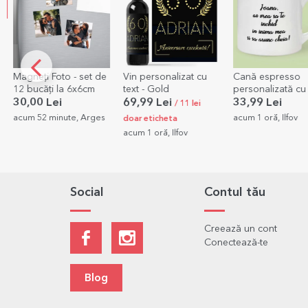
Magneți Foto - set de
Vin personalizat cu
Cană espresso
12 bucăți la 6x6cm
text - Gold
personalizată cu
poză și text
30,00 Lei
69,99 Lei
33,99 Lei
/ 11 lei
acum 52 minute, Arges
acum 1 oră, Ilfov
doar eticheta
acum 1 oră, Ilfov
Social
Contul tău
Creează un cont
Conectează-te
Blog