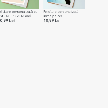
elicitare personalizată cu
Felicitare personalizată
ext - KEEP CALM and
inimă pe cer
appy birthday
0,99 Lei
10,99 Lei