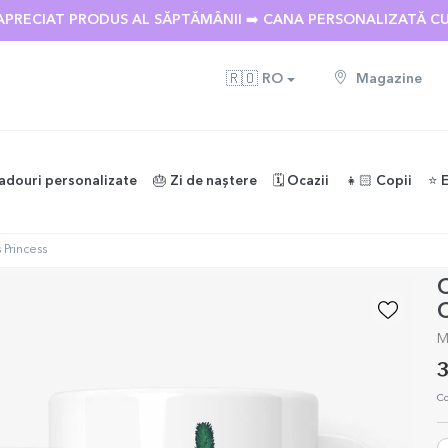
APRECIAT PRODUS AL SĂPTĂMÂNII ➡️ CANA PERSONALIZATĂ C
🇷🇴
RO
Magazine
adouri personalizate
🎂 Zi de naștere
🗓️ Ocazii
👧🏻 Copii
⭐️ 
 Princess
C
C
M
3
Co