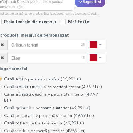
✨ Sugestii AI
est text nu va apărea pe produs. Este folosit doar pentru a genera sugestii.
Preia textele din exemplu
Fără texte
ntroduceți mesajul de personalizat
25
15
lege formatul
Cană albă »
(
36,99
Lei)
pe toată suprafața
Cană albastru închis »
(
49,99
Lei)
pe toartă și interior
Cană albastru deschis »
(
49,99
pe toartă și interior
Lei)
Cană galbenă »
(
49,99
Lei)
pe toartă și interior
Cană portocalie »
(
49,99
Lei)
pe toartă și interior
Cană roșie »
(
49,99
Lei)
pe toartă și interior
Cană verde »
(
49,99
Lei)
pe toartă și interior