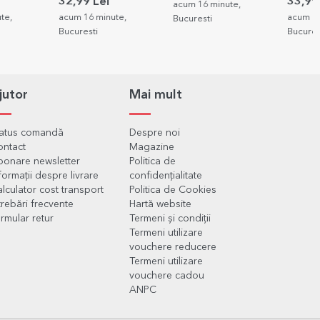
ri pentru
poze și text - Unicorn
poză și
32,99 Lei
33,99
acum 16 minute,
te,
acum 16 minute,
acum 16
Bucuresti
Bucuresti
Bucures
jutor
Mai mult
tatus comandă
Despre noi
ontact
Magazine
onare newsletter
Politica de
formații despre livrare
confidențialitate
lculator cost transport
Politica de Cookies
trebări frecvente
Hartă website
rmular retur
Termeni și condiții
Termeni utilizare
vouchere reducere
Termeni utilizare
vouchere cadou
ANPC