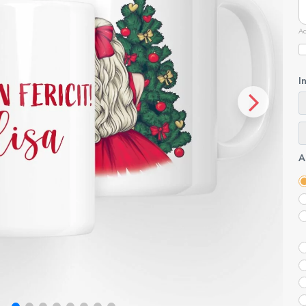
Ac
I
A