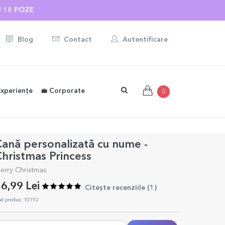
U 18 POZE
Blog
Contact
Autentificare
Experiențe
💼 Corporate
0
ană personalizată cu nume -
hristmas Princess
erry Christmas
6,99 Lei
Citește recenziile (
1
)
d produs: 10192