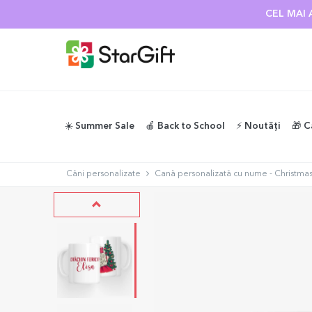
CEL MAI 
☀️ Summer Sale
🍎 Back to School
⚡️ Noutăți
🎁 C
Căni personalizate
Cană personalizată cu nume - Christmas