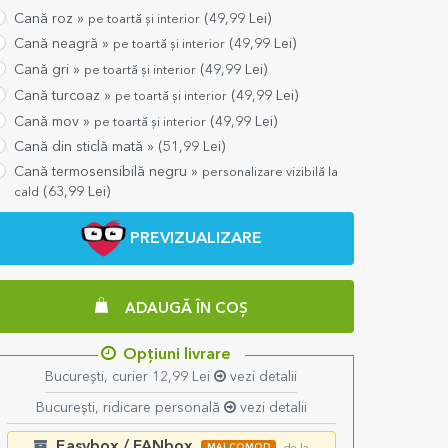
Cană roz »
(
49,99
Lei)
pe toartă și interior
Cană neagră »
(
49,99
Lei)
pe toartă și interior
Cană gri »
(
49,99
Lei)
pe toartă și interior
Cană turcoaz »
(
49,99
Lei)
pe toartă și interior
Cană mov »
(
49,99
Lei)
pe toartă și interior
Cană din sticlă mată »
(
51,99
Lei)
Cană termosensibilă negru »
personalizare vizibilă la
(
63,99
Lei)
cald
PREVIZUALIZARE
ADAUGĂ ÎN COȘ
Opțiuni livrare
București, curier 12,99 Lei
vezi detalii
București, ridicare personală
vezi detalii
Easybox / FANbox
MAI COMOD