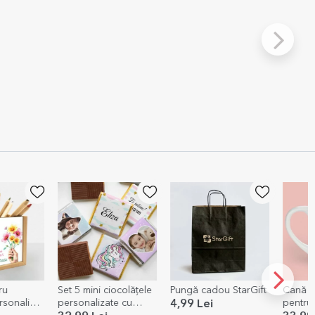
ru
Set 5 mini ciocolățele
Pungă cadou StarGift
Cană p
rsonalizat
personalizate cu
pentru 
4,99 Lei