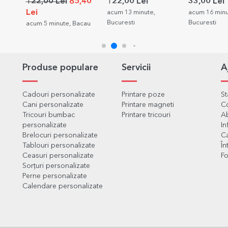
poză
poze și mesaj
cu text - Flo
122,00 Lei
85,40
122,00 Lei
33,00 Lei
tine
Lei
acum 13 minute,
acum 16 minu
Bucuresti
Bucuresti
acum 5 minute, Bacau
Produse populare
Servicii
A
Cadouri personalizate
Printare poze
S
Cani personalizate
Printare magneti
C
Tricouri bumbac
Printare tricouri
Ab
personalizate
In
Brelocuri personalizate
Ca
Tablouri personalizate
În
Ceasuri personalizate
Fo
Sorțuri personalizate
Perne personalizate
Calendare personalizate