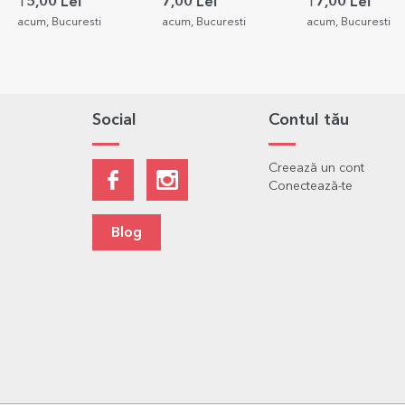
9.5cm
15,00 Lei
7,00 Lei
17,00 Lei
acum, Bucuresti
acum, Bucuresti
acum, Bucuresti
Social
Contul tău
Creează un cont
Conectează-te
Blog