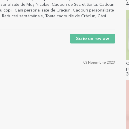
4
rsonalizate de Moș Nicolae
,
Cadouri de Secret Santa
,
Cadouri
u copii
,
Căni personalizate de Crăciun
,
Cadouri personalizate
,
Reduceri săptămânale
,
Toate cadourile de Crăciun
,
Căni
Scrie un review
03 Noiembrie 2023
C
p
t
3