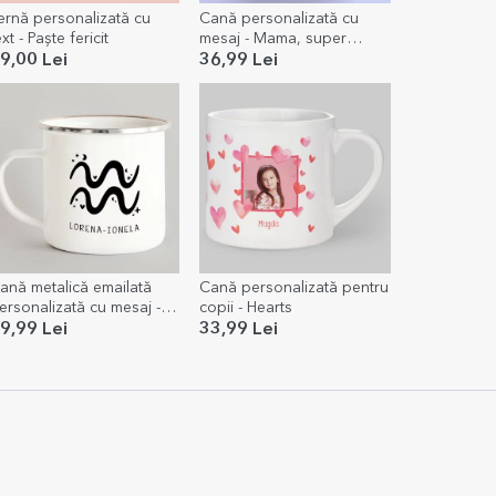
ernă personalizată cu
Cană personalizată cu
ext - Paște fericit
mesaj - Mama, super
eroină în culori pastel
9,00 Lei
36,99 Lei
ană metalică emailată
Cană personalizată pentru
ersonalizată cu mesaj -
copii - Hearts
odia Vărsător
9,99 Lei
33,99 Lei