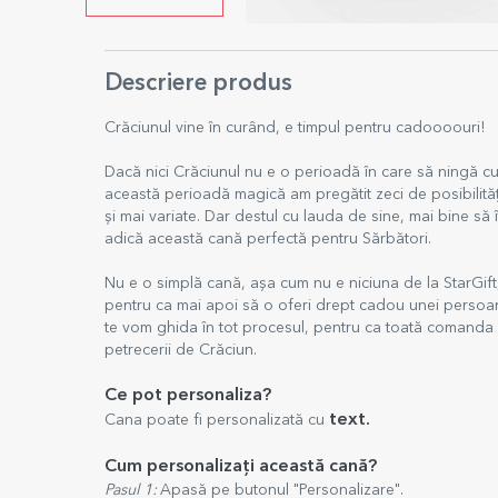
Descriere produs
Crăciunul vine în curând, e timpul pentru cadoooouri!
Dacă nici Crăciunul nu e o perioadă în care să ningă cu
această perioadă magică am pregătit zeci de posibilități 
și mai variate. Dar destul cu lauda de sine, mai bine să 
adică această cană perfectă pentru Sărbători.
Nu e o simplă cană, așa cum nu e niciuna de la StarGift,
pentru ca mai apoi să o oferi drept cadou unei persoane
te vom ghida în tot procesul, pentru ca toată comanda să 
petrecerii de Crăciun.
Ce pot personaliza?
text.
Cana poate fi personalizată cu
Cum personalizați această cană?
Pasul 1:
Apasă pe butonul "Personalizare".