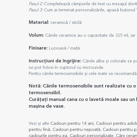
Pasul 2:
Completează câmpurile de text cu mesajul dorit
Pasul 3:
Cum ai terminat personalizările, apasă butonul 
Material:
ceramică / sticlă
Volum:
Cănile ceramice au o capacitate de 325 ml, iar c
Finisare:
Lucioasă / mată
Instrucțiuni de îngrijire:
Cănile albe și colorate se po
se pot folosi în cuptorul cu microunde.
Pentru cănile termosensibile și cele mate se recomandă
Notă: Cănile termosensibile sunt realizate cu o 
termosensibil.
Curățați manual cana cu o lavetă moale sau un b
mașina de vase.
Vezi și alte
Cadouri pentru 14 ani
,
Cadouri pentru adol
pentru fină
,
Cadouri pentru nepoată
,
Cadouri pentru p
cadourile pentru ea
,
Cadouri personalizate
,
Căni ceram