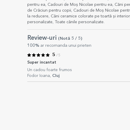
pentru ea
,
Cadouri de Moș Nicolae pentru ea
,
Căni pe
de Crăciun pentru copii
,
Cadouri de Moș Nicolae pentr
la reducere
,
Căni ceramice colorate pe toartă și interior
personalizate
,
Toate cănile personalizate
.
Review-uri
(Notă
5
/ 5
)
100%
ar recomanda unui prieten
5
/ 5
Super incantat
Un cadou foarte frumos
Fodor Ioana,
Cluj