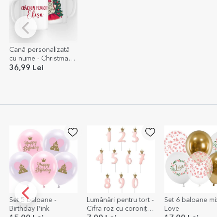
Cană personalizată
cu nume - Christmas
Princess
36,99 Lei
Set 5 baloane -
Lumânări pentru tort -
Set 6 baloane mix
Birthday Pink
Cifra roz cu coroniță
Love