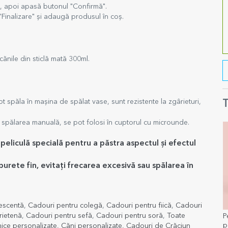
, apoi apasă butonul "Confirmă".
"Finalizare" și adaugă produsul în coș.
ănile din sticlă mată 300ml.
t spăla în mașina de spălat vase, sunt rezistente la zgârieturi,
T
 spălarea manuală, se pot folosi în cuptorul cu microunde.
peliculă specială pentru a păstra aspectul și efectul
urete fin, evitați frecarea excesivă sau spălarea în
escentă
,
Cadouri pentru colegă
,
Cadouri pentru fiică
,
Cadouri
rietenă
,
Cadouri pentru sefă
,
Cadouri pentru soră
,
Toate
P
p
ice personalizate
,
Căni personalizate
,
Cadouri de Crăciun