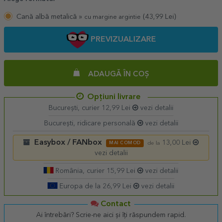
Cană albă metalică »
(
43,99
Lei)
cu margine argintie
PREVIZUALIZARE
ADAUGĂ ÎN COȘ
Opțiuni livrare
București, curier 12,99 Lei
vezi detalii
București, ridicare personală
vezi detalii
Easybox / FANbox
13,00 Lei
MAI COMOD
de la
vezi detalii
România, curier 15,99 Lei
vezi detalii
Europa de la 26,99 Lei
vezi detalii
Contact
Ai întrebări? Scrie-ne aici și îți răspundem rapid.