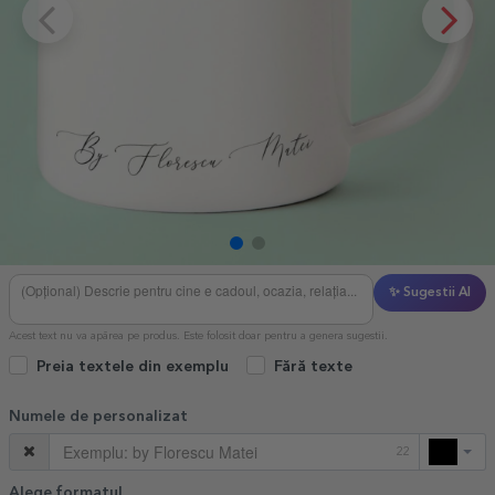
✨ Sugestii AI
Acest text nu va apărea pe produs. Este folosit doar pentru a genera sugestii.
Preia textele din exemplu
Fără texte
Numele de personalizat
22
Alege formatul