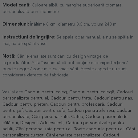
Model cană:
Culoare albă, cu margine superioară cromată,
personalizată prin imprimare
Dimensiuni:
Înăltime 8 cm, diametru 8.6 cm, volum 240 ml
Instructiuni de îngrijire:
Se spală doar manual, a nu se spăla în
mașina de spălat vase
Notă:
Cănile emailate sunt căni cu design vintage de
la producător. Asta înseamnă că pot conține mici imperfecțiuni /
puncte negre / zone mici cu smalț sărit. Aceste aspecte nu sunt
considerate defecte de fabricație.
Vezi și alte
Cadouri pentru coleg
,
Cadouri pentru colegă
,
Cadouri
personalizate pentru el
,
Cadouri pentru frate
,
Cadouri pentru naș
,
Cadouri pentru prieten
,
Cadouri pentru profesoară
,
Cadouri
pentru șef
,
Cadouri pentru sefă
,
Cadouri pentru zile reci
,
Cadouri
personalizate
,
Căni personalizate
,
Cafea
,
Cadouri pasionati de
călătorii
,
Designul
,
Adolescenți
,
Cadouri personalizate pentru
adulți
,
Căni personalizate pentru el
,
Toate cadourile pentru el
,
Căni
personalizate cu text
,
Căni emailate personalizate
,
Cadouri