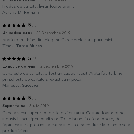
Produs de calitate, livrar foarte promt
Aureliia M,
Romani
5
/ 5
Un cadou cu stil
23 Decembrie 2019
Arată foarte bine, fin, elegant. Caracterele sunt puțin mici.
Timea,
Targu Mures
5
/ 5
Exact ce doream
12 Septembrie 2019
Cana este de calitate, a fost un cadou reusit. Arata foarte bine,
printul este de calitate si exact ca in poza.
Manescu,
Suceava
5
/ 5
Super faina
15 Iulie 2019
Cana a venit super repede, la o zi distanta. Calitate foarte buna,
inclusiv la scris/personalizare. Toate bune, in afara, poate, de
faptul ca intra prea multa cafea in ea, ceea ce duce la o explozie a
productivitatii.