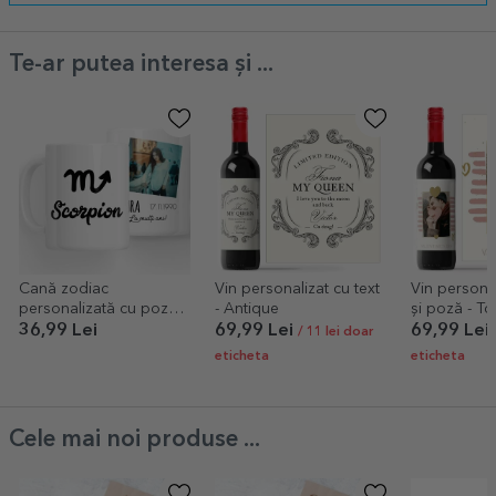
Te-ar putea interesa și ...
Cană zodiac
Vin personalizat cu text
Vin personal
personalizată cu poză
- Antique
și poză - T
și text - Scorpion
36,99 Lei
69,99 Lei
69,99 Lei
/ 11 lei doar
eticheta
eticheta
Cele mai noi produse ...