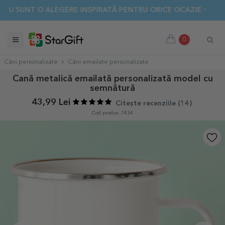
NT O ALEGERE INSPIRATĂ PENTRU ORICE OCAZIE 👈 DESCOPE
0
Căni personalizate
Căni emailate personalizate
Cană metalică emailată personalizată model cu
semnătură
43,99 Lei
Citește recenziile (
14
)
Cod produs: 7434