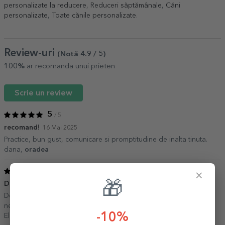
personalizate la reducere
,
Reduceri săptămânale
,
Căni
personalizate
,
Toate cănile personalizate
.
Review-uri
(Notă
4.9
/ 5
)
100%
ar recomanda unui prieten
Scrie un review
5
/ 5
recomand!
16 Mai 2025
Practice, bun gust, comunicare si promptitudine de inalta tinuta.
dana,
oradea
5
/ 5
×
🎁
Deosebita!
22 Aprilie 2024
De fiecare data cadourile achizitionate au fost exact ce avem
nevoie, motiv pentru care revin cu incredere pentru alte cadouri.
-10%
Elena Lupescu,
Bucuresti