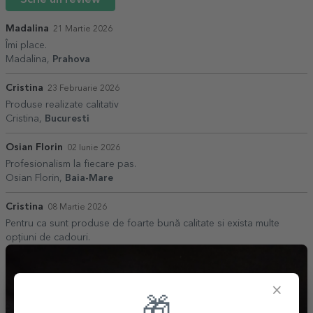
Madalina
21 Martie 2026
Îmi place.
Madalina,
Prahova
Cristina
23 Februarie 2026
Produse realizate calitativ
Cristina,
Bucuresti
Osian Florin
02 Iunie 2026
Profesionalism la fiecare pas.
Osian Florin,
Baia-Mare
Cristina
08 Martie 2026
Pentru ca sunt produse de foarte bună calitate si exista multe
opțiuni de cadouri.
×
🎁