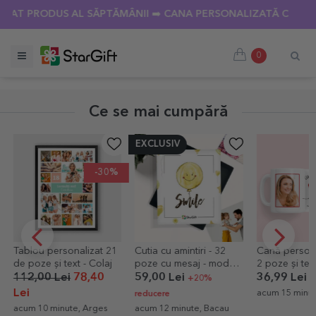
IAT PRODUS AL SĂPTĂMÂNII ➡️ CANA PERSONALIZATĂ CU 18 
0
Ce se mai cumpără
EXCLUSIV
-30%
Tablou personalizat 21
Cutia cu amintiri - 32
Cană persona
de poze și text - Colaj
poze cu mesaj - model
2 poze și tex
cu smiley
112,00 Lei
78,40
59,00 Lei
36,99 Lei
+20%
Lei
acum 15 minut
reducere
acum 10 minute, Arges
acum 12 minute, Bacau