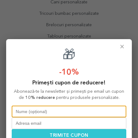
Cani personalizate
Tricouri bumbac personalizate
Brelocuri personalizate
Tablouri personalizate
×
Ceasuri personalizate
🎁
Sorțuri personalizate
-10%
Perne personalizate
Calendare personalizate
Primești cupon de reducere!
Abonează-te la newsletter și primești pe email un cupon
Servicii
de
10% reducere
pentru produsele personalizate.
Printare poze
Printare magneti
Printare tricouri
TRIMITE CUPON