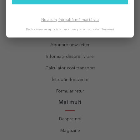
Ajutor
Nu acum, întreabă-mă mai târziu
Status comandă
Reducerea se aplică la produse personalizate.
Termeni
Contact
Abonare newsletter
Informații despre livrare
Calculator cost transport
Întrebări frecvente
Formular retur
Mai mult
Despre noi
Magazine