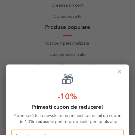
Creează un cont
Conectează-te
Produse populare
Cadouri personalizate
Cani personalizate
Tricouri bumbac personalizate
×
🎁
Brelocuri personalizate
Tablouri personalizate
-10%
Ceasuri personalizate
Primești cupon de reducere!
Sorțuri personalizate
Abonează-te la newsletter și primești pe email un cupon
Perne personalizate
de
10% reducere
pentru produsele personalizate.
Calendare personalizate