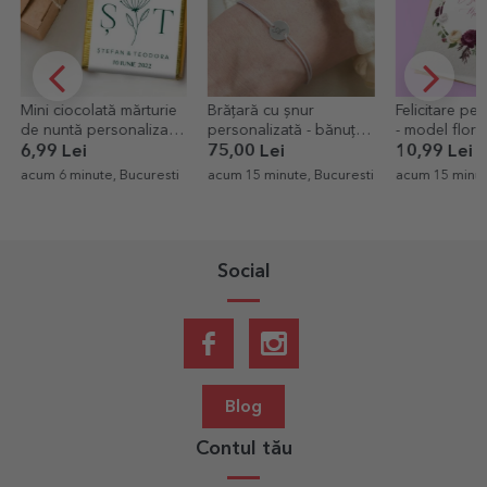
Mini ciocolată mărturie
Brățară cu șnur
Felicitare pe
de nuntă personalizată
personalizată - bănuț
- model flori
cu text - Elegant
10 mm - argint 925 -
6,99 Lei
75,00 Lei
10,99 Lei
model inițială 2
acum 6 minute, Bucuresti
acum 15 minute, Bucuresti
acum 15 minut
Social
Blog
Contul tău