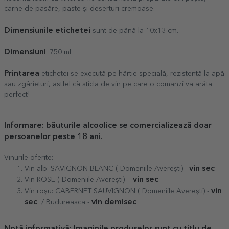
carne de pasăre, paste și deserturi cremoase.
Dimensiunile etichetei
sunt de până la 10x13 cm.
Dimensiuni
: 750 ml
Printarea
etichetei se execută pe hârtie specială, rezistentă la apă
sau zgârieturi, astfel că sticla de vin pe care o comanzi va arăta
perfect!
Informare: băuturile alcoolice se comercializează doar
persoanelor peste 18 ani.
Vinurile oferite:
vin sec
Vin alb: SAVIGNON BLANC ( Domeniile Averești) -
vin sec
Vin ROSE ( Domeniile Averești) -
vin
Vin roșu: CABERNET SAUVIGNON ( Domeniile Averești) -
sec
vin demisec
/ Budureasca -