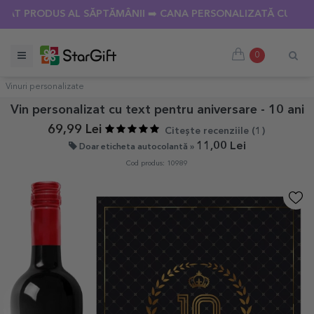
 PRODUS AL SĂPTĂMÂNII ➡️ CANA PERSONALIZATĂ CU 18 POZ
0
Vinuri personalizate
Vin personalizat cu text pentru aniversare - 10 ani
69,99 Lei
Citește recenziile (
1
)
11,00 Lei
Doar eticheta autocolantă »
Cod produs: 10989