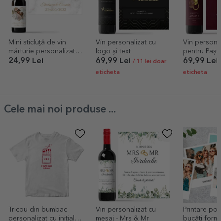
Mini sticluță de vin
Vin personalizat cu
Vin personal
mărturie personalizată
logo și text
pentru Paște
cu o poză și text - Inimă
Înviat!
24,99 Lei
69,99 Lei
69,99 Lei
/ 11 lei doar
eticheta
eticheta
Cele mai noi produse ...
Tricou din bumbac
Vin personalizat cu
Printare poz
personalizat cu inițiale -
mesaj - Mrs & Mr
bucăți form