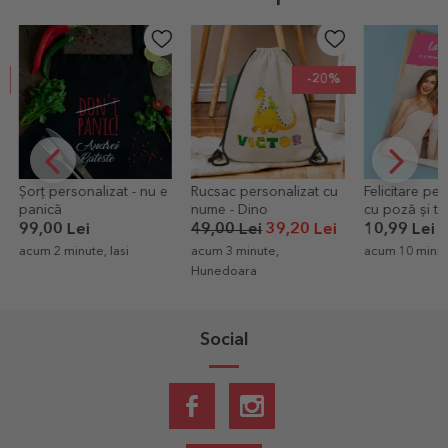
-20%
Șorț personalizat - nu e
Rucsac personalizat cu
Felicitare pe
panică
nume - Dino
cu poză și te
99,00 Lei
49,00 Lei
39,20 Lei
10,99 Lei
acum 2 minute, Iasi
acum 3 minute,
acum 10 minute
Hunedoara
Social