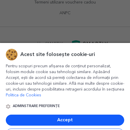
Termeni utilizare vouchere cadou
ANPC
powered by
SMARTLY.ro
Acest site folosește cookie-uri
logistics by
APACARGO.com
Pentru scopuri precum afișarea de conținut personalizat,
folosim module cookie sau tehnologii similare. Apăsând
Accept, ești de acord să permiți colectarea de informații prin
cookie-uri sau tehnologii similare. Află mai multe despre cookie-
uri, inclusiv despre posibilitatea retragerii acordului în secțiunea
Politica de Cookies
ADMINSTRARE PREFERINȚE
© 2016-2026
StarGift
Romania,
București
, strada
Copilului
nr. 6-12, parter
,
Sector 1
, cod postal
012178
,
email:
contact@stargift.ro
Accept
www.stargift.ro