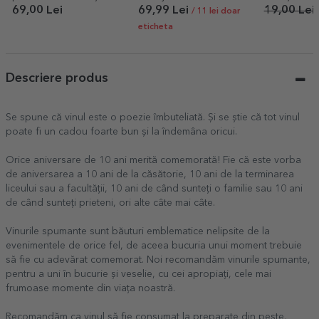
Heaven
10x12cm
69,00 Lei
69,99 Lei
19,00 Lei
/ 11 lei doar
eticheta
Descriere produs
Se spune că vinul este o poezie îmbuteliată. Și se știe că tot vinul
poate fi un cadou foarte bun și la îndemâna oricui.
Orice aniversare de 10 ani merită comemorată! Fie că este vorba
de aniversarea a 10 ani de la căsătorie, 10 ani de la terminarea
liceului sau a facultății, 10 ani de când sunteți o familie sau 10 ani
de când sunteți prieteni, ori alte câte mai câte.
Vinurile spumante sunt băuturi emblematice nelipsite de la
evenimentele de orice fel, de aceea bucuria unui moment trebuie
să fie cu adevărat comemorat. Noi recomandăm vinurile spumante,
pentru a uni în bucurie și veselie, cu cei apropiați, cele mai
frumoase momente din viața noastră.
Recomandăm ca vinul să fie consumat la preparate din pește,