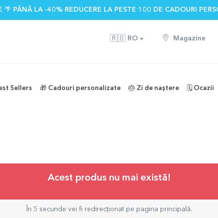
 🌴 PÂNĂ LA -40% REDUCERE LA PESTE 100 DE CADOURI PERS
🇷🇴
RO
Magazine
est Sellers
🎁 Cadouri personalizate
🎂 Zi de naștere
🗓️ Ocazii
Acest produs nu mai există!
În 5 secunde vei fi redirecționat pe pagina principală.