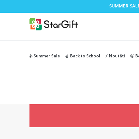
SUMMER SALE
☀️ Summer Sale
🍎 Back to School
⚡️ Noutăți
🤩 B