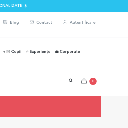
ONALIZATE ☀️
Blog
Contact
Autentificare
👧🏻 Copii
⭐️ Experiențe
💼 Corporate
0