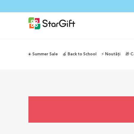
☀️ Summer Sale
🍎 Back to School
⚡️ Noutăți
🎁 C