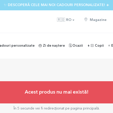
✨ DESCOPERĂ CELE MAI NOI CADOURI PERSONALIZATE! ☀️
🇷🇴
RO
Magazine
adouri personalizate
🎂 Zi de naștere
🗓️ Ocazii
👧🏻 Copii
⭐️ 
Acest produs nu mai există!
În 5 secunde vei fi redirecționat pe pagina principală.