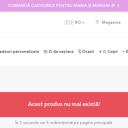
COMANDĂ CADOURILE PENTRU MARIA ȘI MARIAN! 🎁 🍷
🇷🇴
RO
Magazine
adouri personalizate
🎂 Zi de naștere
🗓️ Ocazii
👧🏻 Copii
⭐️ 
Acest produs nu mai există!
În 5 secunde vei fi redirecționat pe pagina principală.