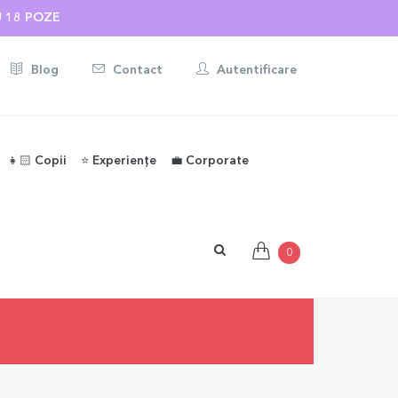
U 18 POZE
Blog
Contact
Autentificare
👧🏻 Copii
⭐️ Experiențe
💼 Corporate
0