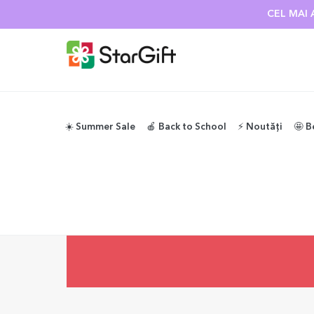
CEL MAI 
☀️ Summer Sale
🍎 Back to School
⚡️ Noutăți
🤩 B