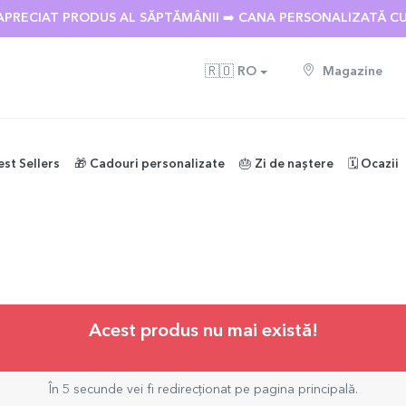
APRECIAT PRODUS AL SĂPTĂMÂNII ➡️ CANA PERSONALIZATĂ C
🇷🇴
RO
Magazine
est Sellers
🎁 Cadouri personalizate
🎂 Zi de naștere
🗓️ Ocazii
Acest produs nu mai există!
În 5 secunde vei fi redirecționat pe pagina principală.