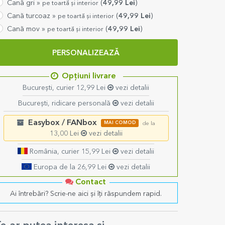
Cană gri »
(
49,99
Lei
)
pe toartă și interior
Cană turcoaz »
(
49,99
Lei
)
pe toartă și interior
Cană mov »
(
49,99
Lei
)
pe toartă și interior
PERSONALIZEAZĂ
Opțiuni livrare
București, curier 12,99 Lei
vezi detalii
București, ridicare personală
vezi detalii
Easybox / FANbox
MAI COMOD
de la
13,00 Lei
vezi detalii
România, curier 15,99 Lei
vezi detalii
Europa de la 26,99 Lei
vezi detalii
Contact
Ai întrebări? Scrie-ne aici și îți răspundem rapid.