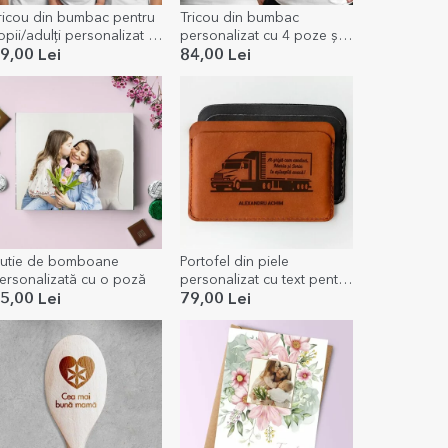
ricou din bumbac pentru
Tricou din bumbac
opii/adulți personalizat -
personalizat cu 4 poze și
y first Halloween
text față-verso - Memories
9,00 Lei
84,00 Lei
utie de bomboane
Portofel din piele
ersonalizată cu o poză
personalizat cu text pentru
șoferi
5,00 Lei
79,00 Lei