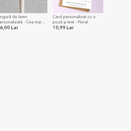
ingură de lemn
Card personalizat cu o
ersonalizată - Cea mai
poză și text - Floral
ună mamă
6,00 Lei
10,99 Lei