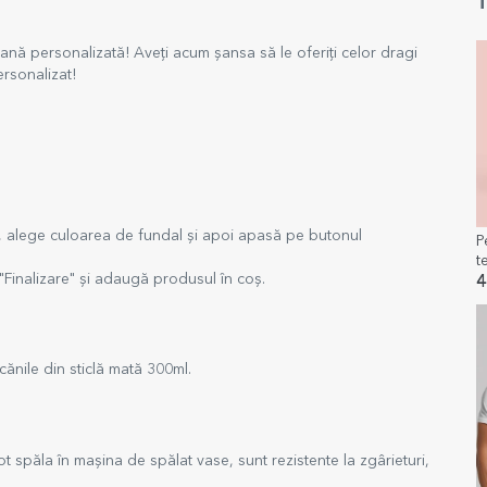
T
cană personalizată! Aveți acum șansa să le oferiți celor dragi
rsonalizat!
, alege culoarea de fundal și apoi apasă pe butonul
P
t
"Finalizare" și adaugă produsul în coș.
4
ănile din sticlă mată 300ml.
t spăla în mașina de spălat vase, sunt rezistente la zgârieturi,