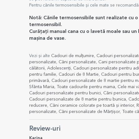
Pentru cănile termosensibile și cele mate se recomandă
Notă: Cănile termosensibile sunt realizate cu o 
termosensibil.
Curățați manual cana cu o lavetă moale sau un b
mașina de vase.
Vezi și alte
Cadouri de mulțumire
,
Cadouri personaliza
personalizate
,
Căni personalizate
,
Cani personalizate
călătorii
,
Adolescenți
,
Cadouri personalizate pentru adu
pentru familie
,
Cadouri de 8 Martie
,
Cadouri pentru bu
primăvară
,
Cadouri personalizate de 8 martie pentru 
Sfânta Maria
,
Toate cadourile pentru mama
,
Cele mai v
Cadouri personalizate pentru bunici
,
Căni personalizate
Cadouri personalizate de 8 martie pentru bunica
,
Cadou
reducere
,
Căni ceramice colorate pe toartă și interior
,
R
personalizate
,
Căni personalizate de Mărțișor
,
Toate că
Review-uri
Karina