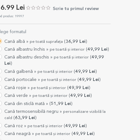
6.99 Lei
Scrie tu primul review
d produs: 19997
lege formatul
Cană albă »
(
36,99
Lei
)
pe toată suprafața
Cană albastru închis »
(
49,99
Lei
)
pe toartă și interior
Cană albastru deschis »
(
49,99
pe toartă și interior
Lei
)
Cană galbenă »
(
49,99
Lei
)
pe toartă și interior
Cană portocalie »
(
49,99
Lei
)
pe toartă și interior
Cană roșie »
(
49,99
Lei
)
pe toartă și interior
Cană verde »
(
49,99
Lei
)
pe toartă și interior
Cană din sticlă mată »
(
51,99
Lei
)
Cană termosensibilă negru »
personalizare vizibilă la
(
63,99
Lei
)
cald
Cană roz »
(
49,99
Lei
)
pe toartă și interior
Cană neagră »
(
49,99
Lei
)
pe toartă și interior