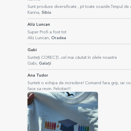
Sunt produse diversificate , pt toate ocaziile.Timpul de
Karina,
Sibiu
Alíz Luncan
Super Profi a fost tot
Alíz Luncan,
Oradea
Gabi
Sunteți CORECȚI...cel mai căutat în zilele noastre
Gabi,
Galați
Ana Tudor
Sunteti o echipa de incredere! Comand fara griji, iar co
face sa revin. Felicitari!!