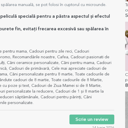
 spălarea manuală, se pot folosi în cuptorul cu microunde.
T
c
M
5
peliculă specială pentru a păstra aspectul și efectul
urete fin, evitați frecarea excesivă sau spălarea în
te pentru mama
,
Cadouri pentru zile reci
,
Cadouri
 promo
,
Recomandările noastre
,
Cafea
,
Cadouri pasionati de
lți
,
Căni ceramice personalizate
,
Căni pentru mama
,
Cadouri
nică
,
Cadouri de primăvară
,
Cele mai apreciate cadouri de
mama
,
Căni personalizate pentru 8 martie
,
Toate cadourile de
C
ândute cadouri de 8 martie
,
Toate cadourile de 8 Martie
,
p
8
 cu poze și text
,
Cadouri de Ziua Mamei si de 8 Martie
,
ri personalizate la reducere
,
Cadouri de 1 și 8 martie la
educeri săptămânale
,
Cadouri pentru părinți
,
Căni
nile personalizate
.
Scrie un review