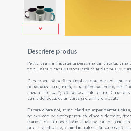
Descriere produs
Pentru cea mai importantă persoana din viața ta, cana pe
timp. Oferă o cană personalizată chiar de tine și bucură
Cana poate să pară un simplu cadou, dar noi suntem de 
personaliza cu ușurință, cu un gând sau nume, care îl d
savura cafeaua, își vă aduce aminte de tine. Cu un des
cum altfel decât cu un surâs și o amintire placută.
Fiecare dintre noi, atunci când am experimentat iubirea
ne explicăm ce simțim pentru că, dincolo de trăire, fie
mai mult cu cât uneori trăim situații pe care nu știm cum 
proces pentru tine, venind în ajutorul tău cu o cană cu u