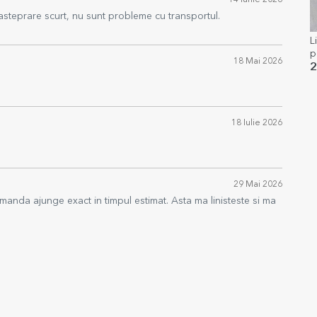
14 Iunie 2026
 asteprare scurt, nu sunt probleme cu transportul.
L
p
18 Mai 2026
b
2
18 Iulie 2026
29 Mai 2026
manda ajunge exact in timpul estimat. Asta ma linisteste si ma