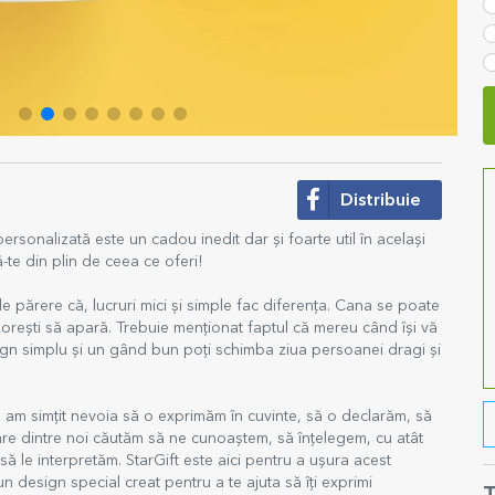
Distribuie
rsonalizată este un cadou inedit dar și foarte util în același
-te din plin de ceea ce oferi!
părere că, lucruri mici și simple fac diferența. Cana se poate
orești să apară. Trebuie menționat faptul că mereu când își vă
ign simplu și un gând bun poți schimba ziua persoanei dragi și
, am simțit nevoia să o exprimăm în cuvinte, să o declarăm, să
care dintre noi căutăm să ne cunoaștem, să înțelegem, cu atât
să le interpretăm. StarGift este aici pentru a ușura acest
n design special creat pentru a te ajuta să îți exprimi