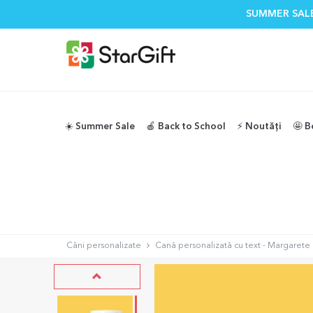
SUMMER SALE
☀️ Summer Sale
🍎 Back to School
⚡️ Noutăți
🤩 B
Căni personalizate
Cană personalizată cu text - Margarete