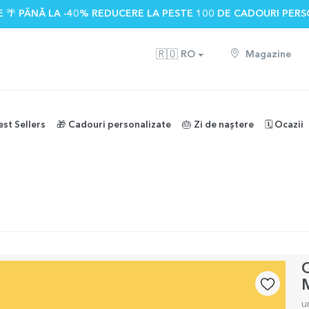
 🌴 PÂNĂ LA -40% REDUCERE LA PESTE 100 DE CADOURI PERS
🇷🇴
RO
Magazine
est Sellers
🎁 Cadouri personalizate
🎂 Zi de naștere
🗓️ Ocazii
C
u