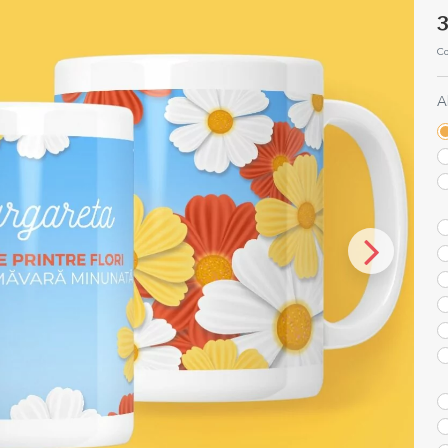
3
Co
A