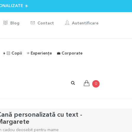
ONALIZATE ☀️
Blog
Contact
Autentificare
👧🏻 Copii
⭐️ Experiențe
💼 Corporate
0
ană personalizată cu text -
Margarete
n cadou deosebit pentru mame