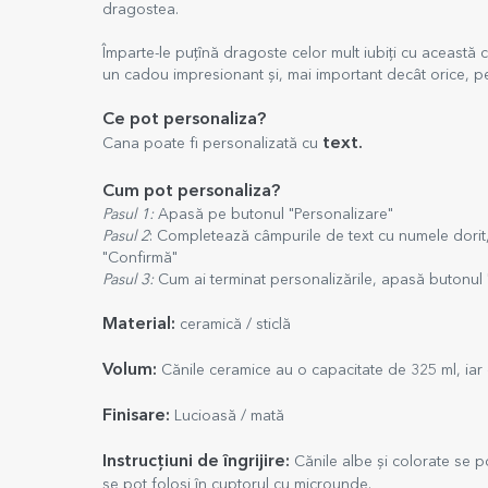
dragostea.
Împarte-le puțînă dragoste celor mult iubiți cu această 
un cadou impresionant și, mai important decât orice, pe
Ce pot personaliza?
text.
Cana poate fi personalizată cu
Cum pot personaliza?
Pasul 1:
Apasă pe butonul "Personalizare"
Pasul 2
: Completează câmpurile de text cu numele dorit
"Confirmă"
Pasul 3:
Cum ai terminat personalizările, apasă butonul 
Material:
ceramică / sticlă
Volum:
Cănile ceramice au o capacitate de 325 ml, iar c
Finisare:
Lucioasă / mată
Instrucțiuni de îngrijire:
Cănile albe și colorate se po
se pot folosi în cuptorul cu microunde.