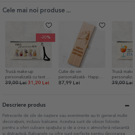
Cele mai noi produse ...
-20%
Trusă make-up
Cutie de vin
Trusă make
personalizată cu text -
personalizată - Happy
personalizat
Summer girls
Birthday
Italy
39,00 Lei
31,20 Lei
87,99 Lei
39,00 Lei
Descriere produs
Petrecerile de zile de naștere sau evenimente au în general multe
decorațiuni, inclusiv baloane. Acestea sunt de obicei folosite
pentru a oferi culoare spațiului și de a crea o atmosferă relaxantă
și distractivă. Baloanele cu cifre sunt perfecte pentru decorarea