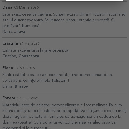
Dana
03 Martie 2026
Este exact ceea ce căutam. Sunteți extraordinari! Tuturor recomand
site-ul dumneavoastră. Mulțumesc pentru atenția acordată. O
primăvară frumoasă!
Dana,
Jilava
Cristina
24 Mai 2026
Calitate excelentă si livrare promptă!
Cristina,
Constanta
Elena
17 Mai 2026
Pentru că tot ceea ce am comandat , fiind prima comanda a
corespuns cerințelor mele .Felicitări !
Elena,
Brașov
Estera
17 Iunie 2026
Materialul este de calitate, personalizarea a fost realizata fix cum
mi-am dorit și un plus este livrarea rapidă! Va mulțumesc ca nu m-ați
dezamăgit ori de câte ori am ales sa achiziționez un cadou de la
dumneavoastră! Cu siguranță voi continua să vă aleg și sa va
recomand și la cunoscuți!