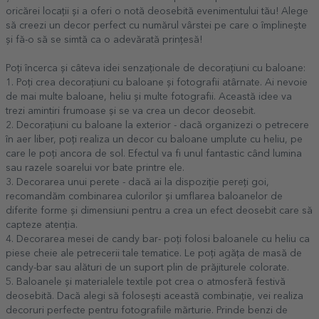
oricărei locații și a oferi o notă deosebită evenimentului tău! Alege
să creezi un decor perfect cu numărul vârstei pe care o împlinește
și fă-o să se simtă ca o adevărată prințesă!
Poți încerca și câteva idei senzaționale de decorațiuni cu baloane:
1. Poți crea decorațiuni cu baloane și fotografii atârnate. Ai nevoie
de mai multe baloane, heliu și multe fotografii. Această idee va
trezi amintiri frumoase și se va crea un decor deosebit.
2. Decorațiuni cu baloane la exterior - dacă organizezi o petrecere
în aer liber, poți realiza un decor cu baloane umplute cu heliu, pe
care le poți ancora de sol. Efectul va fi unul fantastic când lumina
sau razele soarelui vor bate printre ele.
3. Decorarea unui perete - dacă ai la dispoziție pereți goi,
recomandăm combinarea culorilor și umflarea baloanelor de
diferite forme și dimensiuni pentru a crea un efect deosebit care să
capteze atenția.
4. Decorarea mesei de candy bar- poți folosi baloanele cu heliu ca
piese cheie ale petrecerii tale tematice. Le poți agăța de masă de
candy-bar sau alături de un suport plin de prăjiturele colorate.
5. Baloanele și materialele textile pot crea o atmosferă festivă
deosebită. Dacă alegi să folosești această combinație, vei realiza
decoruri perfecte pentru fotografiile mărturie. Prinde benzi de