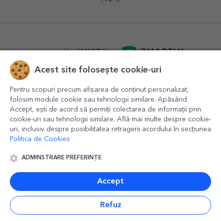
powered by
SMARTLY.ro
Acest site folosește cookie-uri
logistics by
APACARGO.com
Pentru scopuri precum afișarea de conținut personalizat,
folosim module cookie sau tehnologii similare. Apăsând
Accept, ești de acord să permiți colectarea de informații prin
cookie-uri sau tehnologii similare. Află mai multe despre cookie-
uri, inclusiv despre posibilitatea retragerii acordului în secțiunea
Politica de Cookies
ADMINSTRARE PREFERINȚE
© 2016-2026
StarGift
Romania,
București
, strada
Copilului
nr. 6-12, parter
,
Sector 1
, cod postal
012178
,
email:
contact@stargift.ro
Accept
www.stargift.ro
STARGIFT SRL
, cod fiscal
40077992
Refuz
Plată rapidă prin