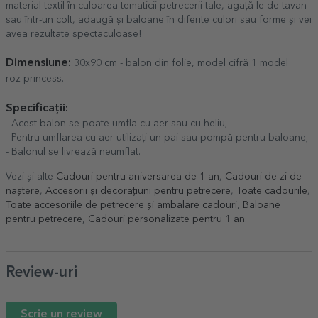
material textil în culoarea tematicii petrecerii tale, agață-le de tavan
sau într-un colt, adaugă și baloane în diferite culori sau forme și vei
avea rezultate spectaculoase!
Dimensiune:
30x90 cm - balon din folie, model cifră 1 model
roz princess.
Specificații:
- Acest balon se poate umfla cu aer sau cu heliu;
- Pentru umflarea cu aer utilizați un pai sau pompă pentru baloane;
- Balonul se livrează neumflat.
Vezi și alte
Cadouri pentru aniversarea de 1 an
,
Cadouri de zi de
naștere
,
Accesorii și decorațiuni pentru petrecere
,
Toate cadourile
,
Toate accesoriile de petrecere și ambalare cadouri
,
Baloane
pentru petrecere
,
Cadouri personalizate pentru 1 an
.
Review-uri
Scrie un review