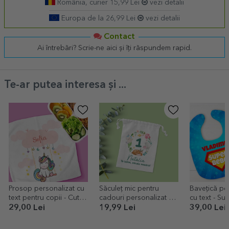
România, curier 15,99 Lei
vezi detalii
Europa de la 26,99 Lei
vezi detalii
Contact
Ai întrebări? Scrie-ne aici și îți răspundem rapid.
Te-ar putea interesa și ...
Prosop personalizat cu
Săculeț mic pentru
Bavețică pe
text pentru copii - Cute
cadouri personalizat cu
cu text - S
Unicorn
text -Happy birthday,
29,00 Lei
19,99 Lei
39,00 Lei
little one!