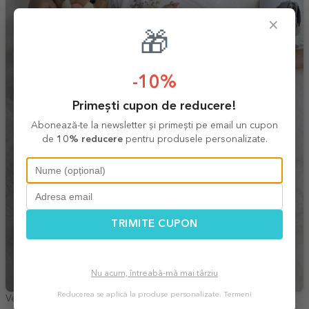
×
🎁
-10%
Primești cupon de reducere!
Abonează-te la newsletter și primești pe email un cupon
de
10% reducere
pentru produsele personalizate.
TRIMITE CUPON
Nu acum, întreabă-mă mai târziu
Reducerea se aplică la produse personalizate.
Termeni
Verzea Alexandra,
Ploiesti